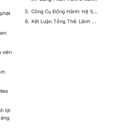
Công Cụ Đồng Hành: Hệ Sinh Thái Học Tập Do Lãnh Đạo Dẫn Dắt
 phát
Kết Luận Tổng Thể: Lãnh Đạo Là Chìa Khóa Vàng Trong Chiến Lược Xây Dựng Văn Hóa Học Tập
hen
 viên
đảm
ties
h lợi
ràng: