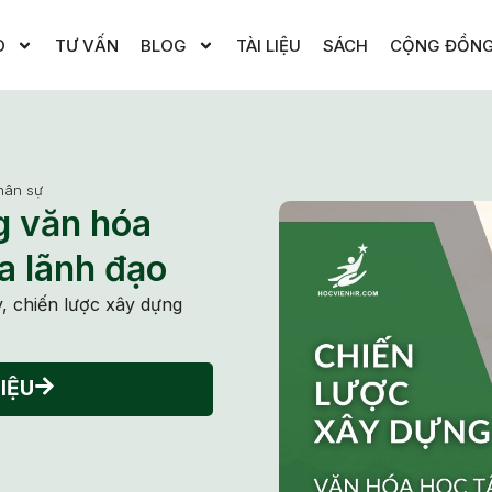
O
TƯ VẤN
BLOG
TÀI LIỆU
SÁCH
CỘNG ĐỒN
hân sự
g văn hóa
ủa lãnh đạo
y, chiến lược xây dựng
IỆU