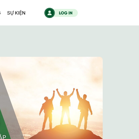
G
SỰ KIỆN