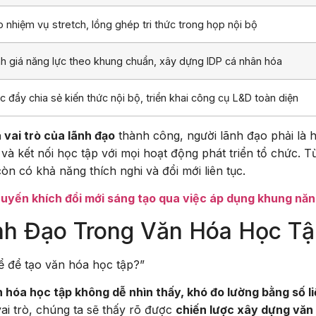
o nhiệm vụ stretch, lồng ghép tri thức trong họp nội bộ
h giá năng lực theo khung chuẩn, xây dựng IDP cá nhân hóa
c đẩy chia sẻ kiến thức nội bộ, triển khai công cụ L&D toàn diện
 vai trò của lãnh đạo
thành công, người lãnh đạo phải là 
và kết nối học tập với mọi hoạt động phát triển tổ chức. T
n có khả năng thích nghi và đổi mới liên tục.
uyến khích đổi mới sáng tạo qua việc áp dụng khung năn
nh Đạo Trong Văn Hóa Học T
ể để tạo văn hóa học tập?”
 hóa học tập không dễ nhìn thấy, khó đo lường bằng số li
ai trò, chúng ta sẽ thấy rõ được
chiến lược xây dựng văn