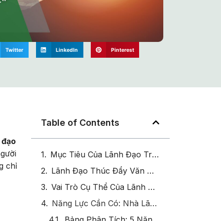
Twitter
LinkedIn
Pinterest
Table of Contents
 đạo
người
Mục Tiêu Của Lãnh Đạo Trong Việc Xây Dựng Văn Hóa Học Tập
g chỉ
Lãnh Đạo Thúc Đẩy Văn Hóa Học Tập – Bắt Đầu Từ Đâu?
Vai Trò Cụ Thể Của Lãnh Đạo Trong Văn Hóa Học Tập
Năng Lực Cần Có: Nhà Lãnh Đạo Trong Thời Đại Học Tập Liên Tục
Bảng Phân Tích: 5 Năng Lực Lãnh Đạo Cốt Lõi Trong Văn Hóa Học Tập