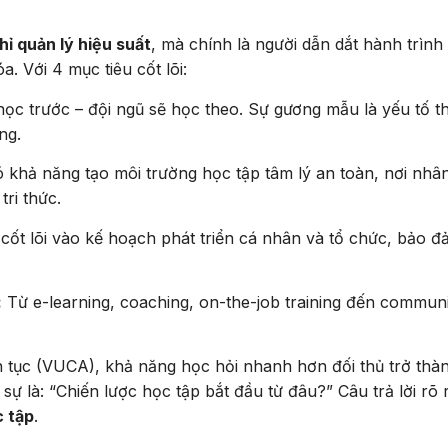
hỉ quản lý hiệu suất
, mà chính là người dẫn dắt hành trình
a. Với 4 mục tiêu cốt lõi:
ọc trước – đội ngũ sẽ học theo. Sự gương mẫu là yếu tố t
ng.
khả năng tạo môi trường học tập tâm lý an toàn, nơi nhân
tri thức.
cốt lõi vào kế hoạch phát triển cá nhân và tổ chức, bảo 
:
Từ e-learning, coaching, on-the-job training đến communi
n tục (VUCA), khả năng học hỏi nhanh hơn đối thủ trở thàn
ự là: “Chiến lược học tập bắt đầu từ đâu?” Câu trả lời rõ 
c tập
.