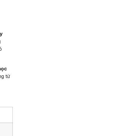
ây
g
ó
học
ng từ