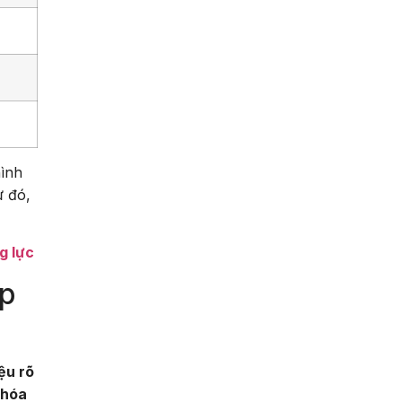
hình
ừ đó,
g lực
ập
ệu rõ
 hóa