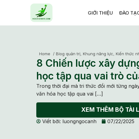
GIỚI THIỆU
ĐÀO TẠ
Home
/
Blog quản trị
,
Khung năng lực
,
Kiến thức n
8 Chiến lược xây dựn
học tập qua vai trò c
Trong thời đại mà tri thức đổi mới từng ngà
văn hóa học tập qua vai […]
XEM THÊM BỘ TÀI L
Viết bởi:
luongngocanh
07/22/2025