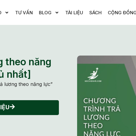
O
TƯ VẤN
BLOG
TÀI LIỆU
SÁCH
CỘNG ĐỒN
g theo năng
ủ nhất]
ả lương theo năng lực”
IỆU