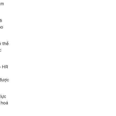
ảm
ới
ho
ó thể
c
p HR
 được
lực
 hoá