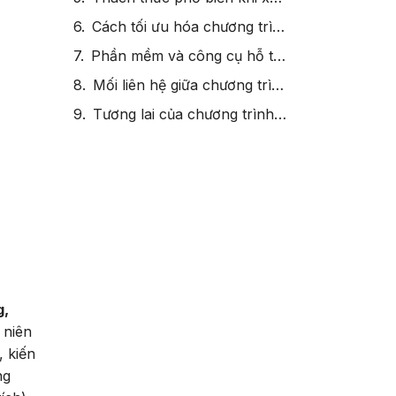
Cách tối ưu hóa chương trình trả lương theo năng lực để đạt hiệu quả cao nhất?
Phần mềm và công cụ hỗ trợ chương trình trả lương theo năng lực?
Mối liên hệ giữa chương trình trả lương theo năng lực và khung năng lực?
Tương lai của chương trình trả lương theo năng lực trong xu hướng làm việc hiện đại?
g,
 niên
, kiến
ng