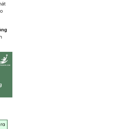
hát
ạo
óng
h