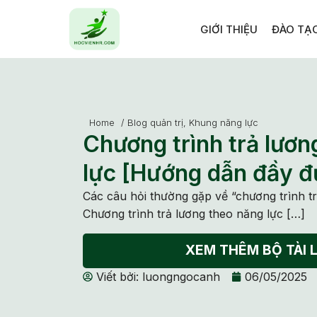
GIỚI THIỆU
ĐÀO TẠ
Home
/
Blog quản trị
,
Khung năng lực
Chương trình trả lươn
lực [Hướng dẫn đầy đ
Các câu hỏi thường gặp về “chương trình tr
Chương trình trả lương theo năng lực […]
XEM THÊM BỘ TÀI L
Viết bởi:
luongngocanh
06/05/2025