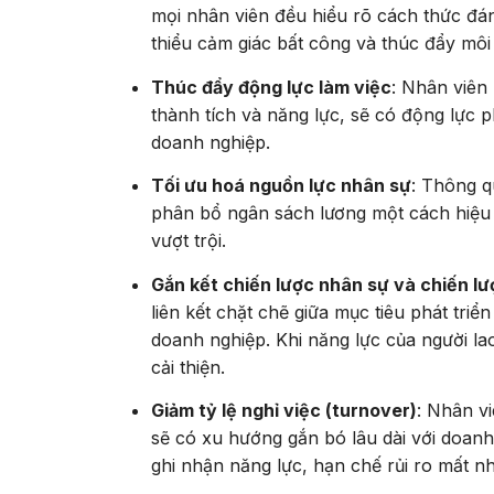
mọi nhân viên đều hiểu rõ cách thức đán
thiểu cảm giác bất công và thúc đẩy môi
Thúc đẩy động lực làm việc
: Nhân viên 
thành tích và năng lực, sẽ có động lực 
doanh nghiệp.
Tối ưu hoá nguồn lực nhân sự
: Thông q
phân bổ ngân sách lương một cách hiệu
vượt trội.
Gắn kết chiến lược nhân sự và chiến l
liên kết chặt chẽ giữa mục tiêu phát triể
doanh nghiệp. Khi năng lực của người la
cải thiện.
Giảm tỷ lệ nghỉ việc (turnover)
: Nhân v
sẽ có xu hướng gắn bó lâu dài với doanh
ghi nhận năng lực, hạn chế rủi ro mất nh