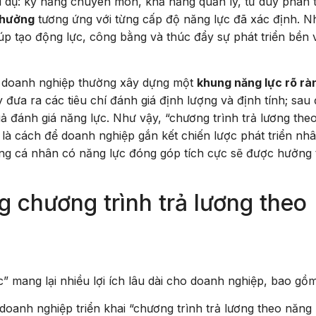
í dụ: kỹ năng chuyên môn, khả năng quản lý, tư duy phân t
thưởng
tương ứng với từng cấp độ năng lực đã xác định. N
iúp tạo động lực, công bằng và thúc đẩy sự phát triển bền
”, doanh nghiệp thường xây dựng một
khung năng lực rõ rà
đưa ra các tiêu chí đánh giá định lượng và định tính; sau 
ả đánh giá năng lực. Như vậy, “chương trình trả lương the
 là cách để doanh nghiệp gắn kết chiến lược phát triển nh
ng cá nhân có năng lực đóng góp tích cực sẽ được hưởng 
g chương trình trả lương theo
” mang lại nhiều lợi ích lâu dài cho doanh nghiệp, bao gồm
 doanh nghiệp triển khai “chương trình trả lương theo năng 