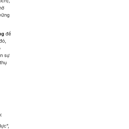
ích),
hờ
 vững
ng
để
đó,
o
ân sự
thụ
:
lực”,