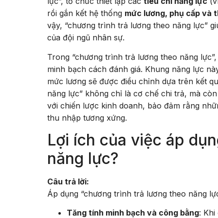
lực”, tổ chức thiết lập các
tiêu chí năng lực
(v
rồi gắn kết hệ thống
mức lương, phụ cấp và 
vậy, “chương trình trả lương theo năng lực” g
của đội ngũ nhân sự.
Trong “chương trình trả lương theo năng lực
minh bạch cách đánh giá. Khung năng lực này 
mức lương sẽ được điều chỉnh dựa trên kết qu
năng lực” không chỉ là cơ chế chi trả, mà còn
với chiến lược kinh doanh, bảo đảm rằng nhữ
thu nhập tương xứng.
Lợi ích của việc áp dụn
năng lực?
Câu trả lời:
Áp dụng “chương trình trả lương theo năng lực
Tăng tính minh bạch và công bằng
: Khi