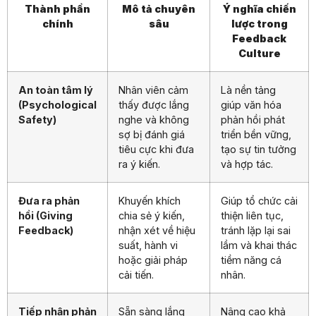
Thành phần
Mô tả chuyên
Ý nghĩa chiến
chính
sâu
lược trong
Feedback
Culture
An toàn tâm lý
Nhân viên cảm
Là nền tảng
(Psychological
thấy được lắng
giúp văn hóa
Safety)
nghe và không
phản hồi phát
sợ bị đánh giá
triển bền vững,
tiêu cực khi đưa
tạo sự tin tưởng
ra ý kiến.
và hợp tác.
Đưa ra phản
Khuyến khích
Giúp tổ chức cải
hồi (Giving
chia sẻ ý kiến,
thiện liên tục,
Feedback)
nhận xét về hiệu
tránh lặp lại sai
suất, hành vi
lầm và khai thác
hoặc giải pháp
tiềm năng cá
cải tiến.
nhân.
Tiếp nhận phản
Sẵn sàng lắng
Nâng cao khả