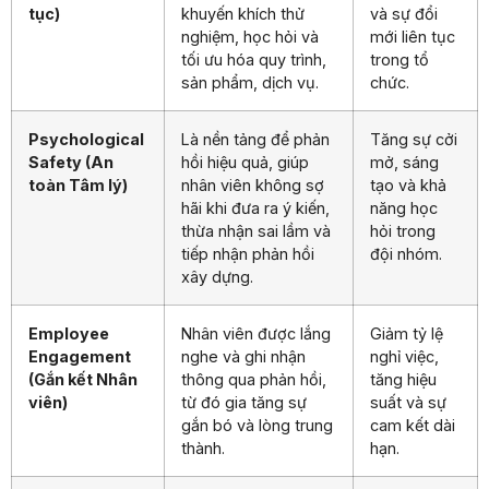
tục)
khuyến khích thử
và sự đổi
nghiệm, học hỏi và
mới liên tục
tối ưu hóa quy trình,
trong tổ
sản phẩm, dịch vụ.
chức.
Psychological
Là nền tảng để phản
Tăng sự cởi
Safety (An
hồi hiệu quả, giúp
mở, sáng
toàn Tâm lý)
nhân viên không sợ
tạo và khả
hãi khi đưa ra ý kiến,
năng học
thừa nhận sai lầm và
hỏi trong
tiếp nhận phản hồi
đội nhóm.
xây dựng.
Employee
Nhân viên được lắng
Giảm tỷ lệ
Engagement
nghe và ghi nhận
nghỉ việc,
(Gắn kết Nhân
thông qua phản hồi,
tăng hiệu
viên)
từ đó gia tăng sự
suất và sự
gắn bó và lòng trung
cam kết dài
thành.
hạn.