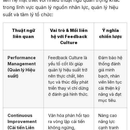
liên hệ mật thiết với nhiều thuật ngữ quan trọng khác
trong lĩnh vực quản lý nguồn nhân lực, quản lý hiệu
suất và tâm lý tổ chức:
Thuật ngữ
Vai trò & Mối liên
Ý nghĩa
liên quan
hệ với Feedback
chiến lược
Culture
Performance
Feedback Culture là
Đảm bảo hệ
Management
yếu tố cốt lõi giúp
thống đánh
(Quản lý Hiệu
quản lý hiệu suất trở
giá minh
suất)
nên thực chất, liên
bạch, nhân
tục và thúc đẩy phát
viên liên tục
triển thay vì chỉ dừng
cải thiện kỹ
ở đánh giá hình thức.
năng và đạt
mục tiêu.
Continuous
Văn hóa phản hồi tạo
Nâng cao
Improvement
ra vòng lặp cải tiến
năng lực
(Cải tiến Liên
không ngừng,
cạnh tranh