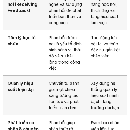
hồi (Receiving
nghe và sử dụng
năng học hỏi,
Feedback)
phản hồi để phát
thích ứng và
triển bản thân và
tăng hiệu suất
công việc.
làm việc.
Tâm lý học tổ
Phản hồi được
Tạo động lực
chức
coi là yếu tố định
nội tại và thúc
hình hành vi, thái
đẩy sự gắn kết
độ và sự hài
nhân viên.
lòng trong công
việc.
Quản lý hiệu
Chuyển từ đánh
Xây dựng hệ
suất hiện đại
giá một chiều
thống quản lý
sang tương tác
hiệu suất minh
liên tục và phát
bạch, tăng
triển toàn diện.
trưởng dài hạn.
Phát triển cá
Phản hồi giúp
Đảm bảo nhân
nhân & chuyên
nhận thức rõ
viên liên tục