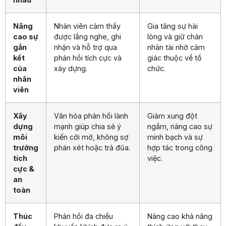
Nâng
Nhân viên cảm thấy
Gia tăng sự hài
cao sự
được lắng nghe, ghi
lòng và giữ chân
gắn
nhận và hỗ trợ qua
nhân tài nhờ cảm
kết
phản hồi tích cực và
giác thuộc về tổ
của
xây dựng.
chức.
nhân
viên
Xây
Văn hóa phản hồi lành
Giảm xung đột
dựng
mạnh giúp chia sẻ ý
ngầm, nâng cao sự
môi
kiến cởi mở, không sợ
minh bạch và sự
trường
phán xét hoặc trả đũa.
hợp tác trong công
tích
việc.
cực &
an
toàn
Thúc
Phản hồi đa chiều
Nâng cao khả năng