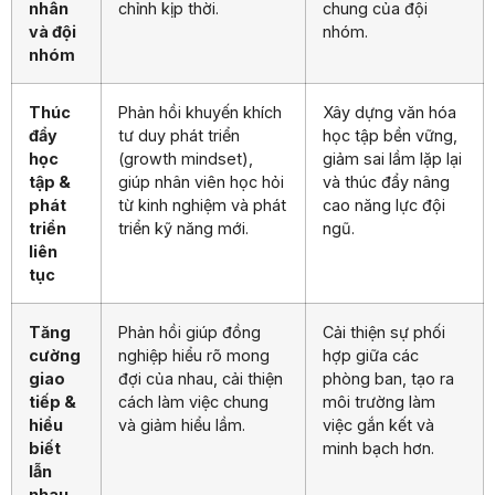
nhân
chỉnh kịp thời.
chung của đội
và đội
nhóm.
nhóm
Thúc
Phản hồi khuyến khích
Xây dựng văn hóa
đẩy
tư duy phát triển
học tập bền vững,
học
(growth mindset),
giảm sai lầm lặp lại
tập &
giúp nhân viên học hỏi
và thúc đẩy nâng
phát
từ kinh nghiệm và phát
cao năng lực đội
triển
triển kỹ năng mới.
ngũ.
liên
tục
Tăng
Phản hồi giúp đồng
Cải thiện sự phối
cường
nghiệp hiểu rõ mong
hợp giữa các
giao
đợi của nhau, cải thiện
phòng ban, tạo ra
tiếp &
cách làm việc chung
môi trường làm
hiểu
và giảm hiểu lầm.
việc gắn kết và
biết
minh bạch hơn.
lẫn
nhau