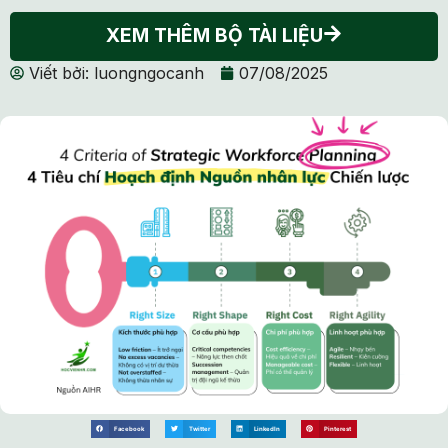
XEM THÊM BỘ TÀI LIỆU
Viết bởi:
luongngocanh
07/08/2025
Facebook
Twitter
LinkedIn
Pinterest