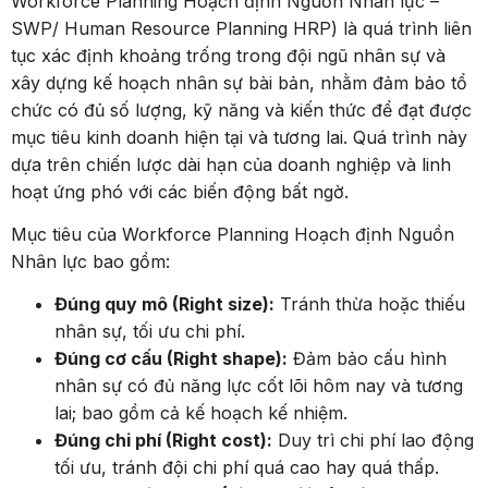
Workforce Planning Hoạch định Nguồn Nhân lực –
SWP/ Human Resource Planning HRP) là quá trình liên
tục xác định khoảng trống trong đội ngũ nhân sự và
xây dựng kế hoạch nhân sự bài bản, nhằm đảm bảo tổ
chức có đủ số lượng, kỹ năng và kiến thức để đạt được
mục tiêu kinh doanh hiện tại và tương lai. Quá trình này
dựa trên chiến lược dài hạn của doanh nghiệp và linh
hoạt ứng phó với các biến động bất ngờ.
Mục tiêu của Workforce Planning Hoạch định Nguồn
Nhân lực
bao gồm:
Đúng quy mô (Right size):
Tránh thừa hoặc thiếu
nhân sự, tối ưu chi phí.
Đúng cơ cấu (Right shape):
Đảm bảo cấu hình
nhân sự có đủ năng lực cốt lõi hôm nay và tương
lai; bao gồm cả kế hoạch kế nhiệm.
Đúng chi phí (Right cost):
Duy trì chi phí lao động
tối ưu, tránh đội chi phí quá cao hay quá thấp.