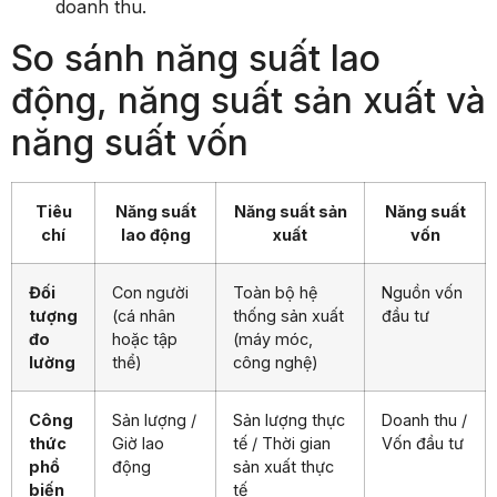
doanh thu.
So sánh năng suất lao
động, năng suất sản xuất và
năng suất vốn
Tiêu
Năng suất
Năng suất sản
Năng suất
chí
lao động
xuất
vốn
Đối
Con người
Toàn bộ hệ
Nguồn vốn
tượng
(cá nhân
thống sản xuất
đầu tư
đo
hoặc tập
(máy móc,
lường
thể)
công nghệ)
Công
Sản lượng /
Sản lượng thực
Doanh thu /
thức
Giờ lao
tế / Thời gian
Vốn đầu tư
phổ
động
sản xuất thực
biến
tế