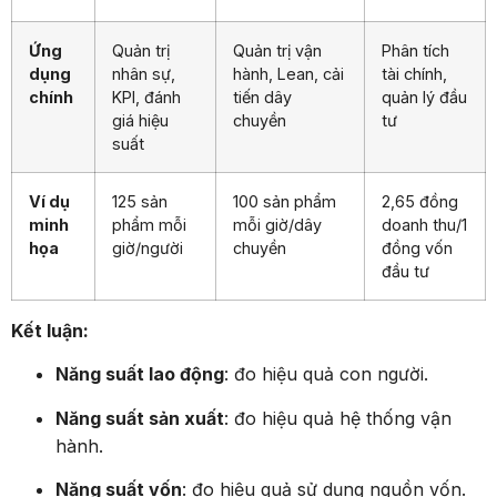
Ứng
Quản trị
Quản trị vận
Phân tích
dụng
nhân sự,
hành, Lean, cải
tài chính,
chính
KPI, đánh
tiến dây
quản lý đầu
giá hiệu
chuyền
tư
suất
Ví dụ
125 sản
100 sản phẩm
2,65 đồng
minh
phẩm mỗi
mỗi giờ/dây
doanh thu/1
họa
giờ/người
chuyền
đồng vốn
đầu tư
Kết luận:
Năng suất lao động
: đo hiệu quả con người.
Năng suất sản xuất
: đo hiệu quả hệ thống vận
hành.
Năng suất vốn
: đo hiệu quả sử dụng nguồn vốn.