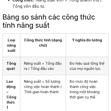
Công thức:
Năng suất vốn = Tổng doanh thu /
Tổng vốn đầu tư.
Bảng so sánh các công thức
tính năng suất
Loại
Công thức tính (dạng
Ý nghĩa đo lường
năng
chữ)
suất
Tổng
Năng suất = Tổng đầu
Đo hiệu quả tổng thể
quát
ra / Tổng đầu vào
của mọi nguồn lực.
Lao
Năng suất = Số lượng
Đo mức độ hoàn
động
công việc hoàn thành /
thành công việc
–
Thời gian hoàn thành
trong một khoảng
Công
thời gian cụ thể.
thức
1