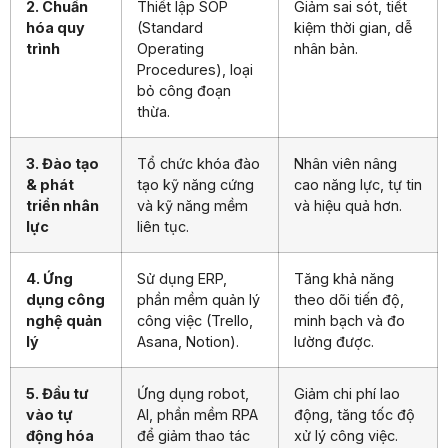
2. Chuẩn
Thiết lập SOP
Giảm sai sót, tiết
hóa quy
(Standard
kiệm thời gian, dễ
trình
Operating
nhân bản.
Procedures), loại
bỏ công đoạn
thừa.
3. Đào tạo
Tổ chức khóa đào
Nhân viên nâng
& phát
tạo kỹ năng cứng
cao năng lực, tự tin
triển nhân
và kỹ năng mềm
và hiệu quả hơn.
lực
liên tục.
4. Ứng
Sử dụng ERP,
Tăng khả năng
dụng công
phần mềm quản lý
theo dõi tiến độ,
nghệ quản
công việc (Trello,
minh bạch và đo
lý
Asana, Notion).
lường được.
5. Đầu tư
Ứng dụng robot,
Giảm chi phí lao
vào tự
AI, phần mềm RPA
động, tăng tốc độ
động hóa
để giảm thao tác
xử lý công việc.