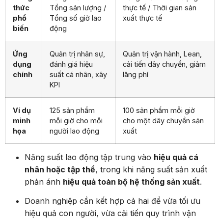
thức
Tổng sản lượng /
thực tế / Thời gian sản
phổ
Tổng số giờ lao
xuất thực tế
biến
động
Ứng
Quản trị nhân sự,
Quản trị vận hành, Lean,
dụng
đánh giá hiệu
cải tiến dây chuyền, giảm
chính
suất cá nhân, xây
lãng phí
KPI
Ví dụ
125 sản phẩm
100 sản phẩm mỗi giờ
minh
mỗi giờ cho mỗi
cho một dây chuyền sản
họa
người lao động
xuất
Năng suất lao động tập trung vào
hiệu quả cá
nhân hoặc tập thể
, trong khi năng suất sản xuất
phản ánh
hiệu quả toàn bộ hệ thống sản xuất
.
Doanh nghiệp cần kết hợp cả hai để vừa tối ưu
hiệu quả con người, vừa cải tiến quy trình vận