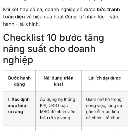
Khi kết hợp cả ba, doanh nghiệp có được
bức tranh
toàn diện
về hiệu quả hoạt động, từ nhân lực – vận
hành – tài chính.
Checklist 10 bước tăng
năng suất cho doanh
nghiệp
Bước hành
Nội dung triển
Lợi ích đạt được
động
khai
1. Xác định
Áp dụng hệ thống
Giảm mơ hồ trong
mục tiêu
KPI, OKR hoặc
công việc, tăng sự
rõ ràng
MBO để nhân viên
gắn kết mục tiêu
hiểu rõ kỳ vọng.
cá nhân – tổ chức.