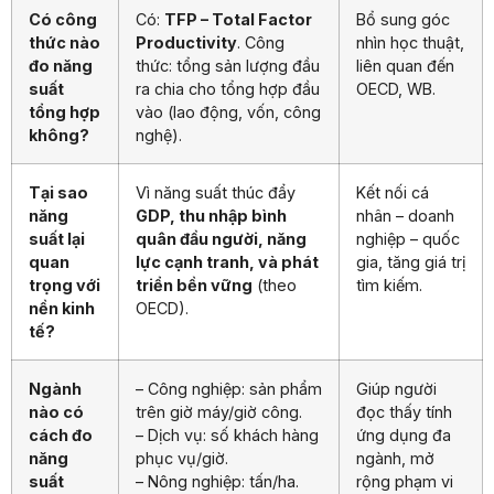
Có công
Có:
TFP – Total Factor
Bổ sung góc
thức nào
Productivity
. Công
nhìn học thuật,
đo năng
thức: tổng sản lượng đầu
liên quan đến
suất
ra chia cho tổng hợp đầu
OECD, WB.
tổng hợp
vào (lao động, vốn, công
không?
nghệ).
Tại sao
Vì năng suất thúc đẩy
Kết nối cá
năng
GDP, thu nhập bình
nhân – doanh
suất lại
quân đầu người, năng
nghiệp – quốc
quan
lực cạnh tranh, và phát
gia, tăng giá trị
trọng với
triển bền vững
(theo
tìm kiếm.
nền kinh
OECD).
tế?
Ngành
– Công nghiệp: sản phẩm
Giúp người
nào có
trên giờ máy/giờ công.
đọc thấy tính
cách đo
– Dịch vụ: số khách hàng
ứng dụng đa
năng
phục vụ/giờ.
ngành, mở
suất
– Nông nghiệp: tấn/ha.
rộng phạm vi