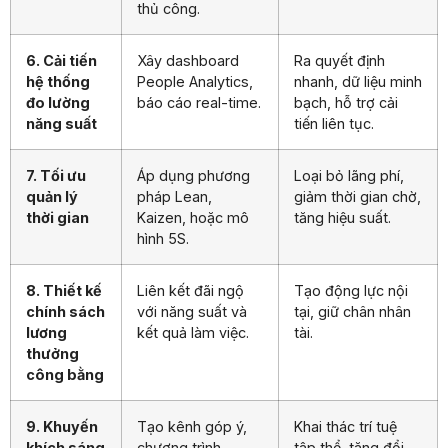
thủ công.
6. Cải tiến
Xây dashboard
Ra quyết định
hệ thống
People Analytics,
nhanh, dữ liệu minh
đo lường
báo cáo real-time.
bạch, hỗ trợ cải
năng suất
tiến liên tục.
7. Tối ưu
Áp dụng phương
Loại bỏ lãng phí,
quản lý
pháp Lean,
giảm thời gian chờ,
thời gian
Kaizen, hoặc mô
tăng hiệu suất.
hình 5S.
8. Thiết kế
Liên kết đãi ngộ
Tạo động lực nội
chính sách
với năng suất và
tại, giữ chân nhân
lương
kết quả làm việc.
tài.
thưởng
công bằng
9. Khuyến
Tạo kênh góp ý,
Khai thác trí tuệ
khích sáng
chương trình
tập thể, tăng đổi