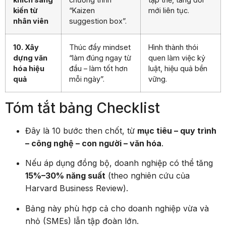
kiến từ
“Kaizen
mới liên tục.
nhân viên
suggestion box”.
10. Xây
Thúc đẩy mindset
Hình thành thói
dựng văn
“làm đúng ngay từ
quen làm việc kỷ
hóa hiệu
đầu – làm tốt hơn
luật, hiệu quả bền
quả
mỗi ngày”.
vững.
Tóm tắt bảng Checklist
Đây là 10 bước then chốt, từ
mục tiêu – quy trình
– công nghệ – con người – văn hóa
.
Nếu áp dụng đồng bộ, doanh nghiệp có thể tăng
15%–30% năng suất
(theo nghiên cứu của
Harvard Business Review).
Bảng này phù hợp cả cho doanh nghiệp vừa và
nhỏ (SMEs) lẫn tập đoàn lớn.