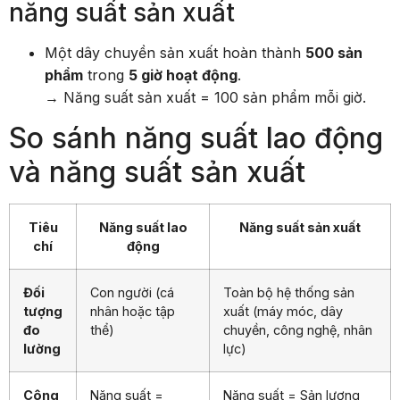
năng suất sản xuất
Một dây chuyền sản xuất hoàn thành
500 sản
phẩm
trong
5 giờ hoạt động
.
→ Năng suất sản xuất = 100 sản phẩm mỗi giờ.
So sánh năng suất lao động
và năng suất sản xuất
Tiêu
Năng suất lao
Năng suất sản xuất
chí
động
Đối
Con người (cá
Toàn bộ hệ thống sản
tượng
nhân hoặc tập
xuất (máy móc, dây
đo
thể)
chuyền, công nghệ, nhân
lường
lực)
Công
Năng suất =
Năng suất = Sản lượng