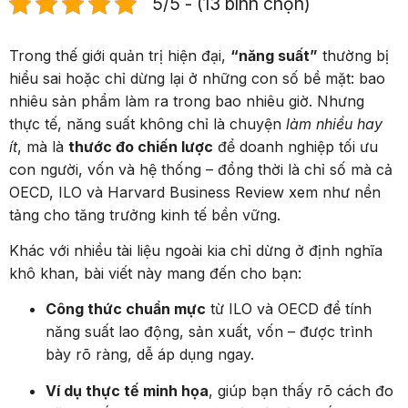
5/5 - (13 bình chọn)
Trong thế giới quản trị hiện đại,
“năng suất”
thường bị
hiểu sai hoặc chỉ dừng lại ở những con số bề mặt: bao
nhiêu sản phẩm làm ra trong bao nhiêu giờ. Nhưng
thực tế, năng suất không chỉ là chuyện
làm nhiều hay
ít
, mà là
thước đo chiến lược
để doanh nghiệp tối ưu
con người, vốn và hệ thống – đồng thời là chỉ số mà cả
OECD, ILO và Harvard Business Review xem như nền
tảng cho tăng trưởng kinh tế bền vững.
Khác với nhiều tài liệu ngoài kia chỉ dừng ở định nghĩa
khô khan, bài viết này mang đến cho bạn:
Công thức chuẩn mực
từ ILO và OECD để tính
năng suất lao động, sản xuất, vốn – được trình
bày rõ ràng, dễ áp dụng ngay.
Ví dụ thực tế minh họa
, giúp bạn thấy rõ cách đo