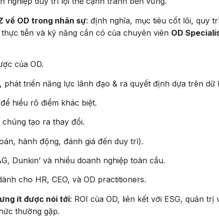
h nghiệp duy trì lợi thế cạnh tranh bền vững.
Z về OD trong nhân sự
: định nghĩa, mục tiêu cốt lõi, quy t
ụ thực tiễn và kỹ năng cần có của chuyên viên
OD Speciali
lược của OD.
g, phát triển năng lực lãnh đạo & ra quyết định dựa trên dữ l
để hiểu rõ điểm khác biệt.
chúng tạo ra thay đổi.
oán, hành động, đánh giá đến duy trì).
&G, Dunkin’ và nhiều doanh nghiệp toàn cầu.
ành cho HR, CEO, và OD practitioners.
ng ít được nói tới
: ROI của OD, liên kết với ESG, quản trị
thức thường gặp.