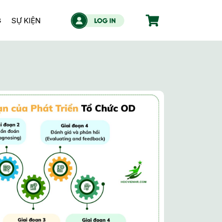
G
SỰ KIỆN