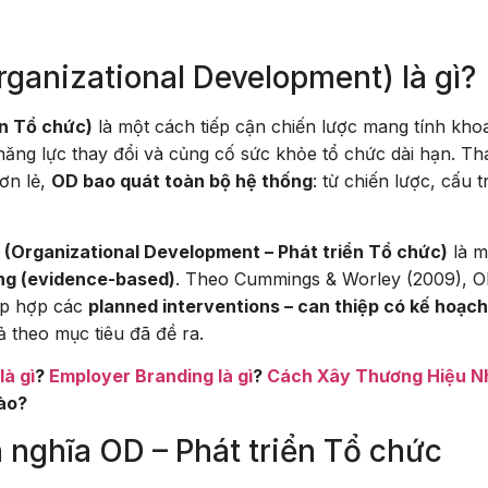
rganizational Development) là gì?
ển Tổ chức)
là một cách tiếp cận chiến lược mang tính kho
ăng lực thay đổi và củng cố sức khỏe tổ chức dài hạn. Th
đơn lẻ,
OD bao quát toàn bộ hệ thống
: từ chiến lược, cấu t
 (Organizational Development – Phát triển Tổ chức)
là m
ứng (evidence-based)
. Theo Cummings & Worley (2009), 
ập hợp các
planned interventions – can thiệp có kế hoạch
ả theo mục tiêu đã đề ra.
là gì
?
Employer Branding là gì
?
Cách Xây Thương Hiệu N
ào?
nh nghĩa OD – Phát triển Tổ chức