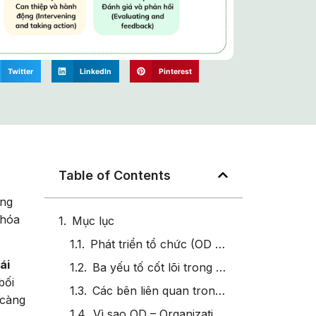
Twitter
LinkedIn
Pinterest
Table of Contents
ơng
 hóa
Mục lục
Phát triển tổ chức (OD – Organizational Development) là gì?
ái
Ba yếu tố cốt lõi trong định nghĩa OD – Phát triển Tổ chức
bối
Các bên liên quan trong Phát triển Tổ chức (OD)
càng
Vì sao OD – Organizational Development (Phát triển Tổ chức) trở nên thiết yếu trong bối cảnh VUCA?