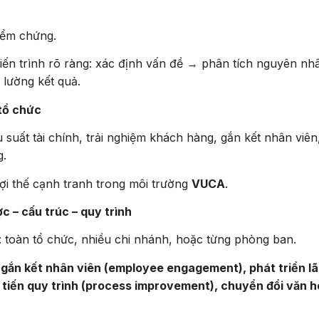
kiểm chứng.
 tiến trình rõ ràng: xác định vấn đề → phân tích nguyên n
 lường kết quả.
 tổ chức
 suất tài chính, trải nghiệm khách hàng, gắn kết nhân viên
g.
lợi thế cạnh tranh trong môi trường
VUCA
.
ợc – cấu trúc – quy trình
: toàn tổ chức, nhiều chi nhánh, hoặc từng phòng ban.
:
gắn kết nhân viên (employee engagement), phát triển l
 tiến quy trình (process improvement), chuyển đổi văn h