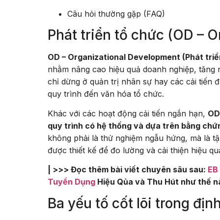
Câu hỏi thường gặp (FAQ)
Phát triển tổ chức (OD – O
OD – Organizational Development (Phát tri
nhằm nâng cao hiệu quả doanh nghiệp, tăng n
chỉ dừng ở quản trị nhân sự hay các cải tiến 
quy trình đến văn hóa tổ chức.
Khác với các hoạt động cải tiến ngắn hạn,
OD
quy trình có hệ thống và dựa trên bằng ch
không phải là thử nghiệm ngẫu hứng, mà là t
được thiết kế để đo lường và cải thiện hiệu qu
| >>> Đọc thêm bài viết chuyên sâu sau:
EB 
Tuyển Dụng
Hiệu Qủa và Thu Hút như thế n
Ba yếu tố cốt lõi trong đị