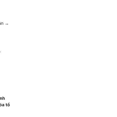
hân →
,
ãnh
óa tổ