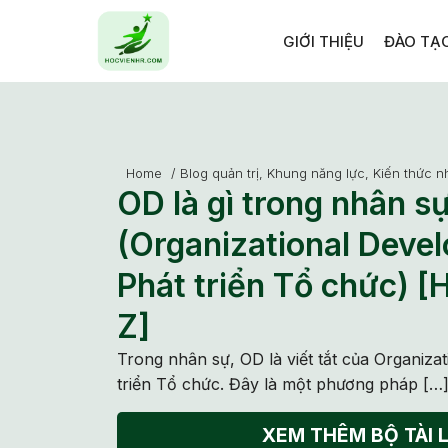
GIỚI THIỆU
ĐÀO TẠ
Home
/
Blog quản trị
,
Khung năng lực
,
Kiến thức n
OD là gì trong nhân s
(Organizational Deve
Phát triển Tổ chức) 
Z]
Trong nhân sự, OD là viết tắt của Organiza
triển Tổ chức. Đây là một phương pháp […
XEM THÊM BỘ TÀI L