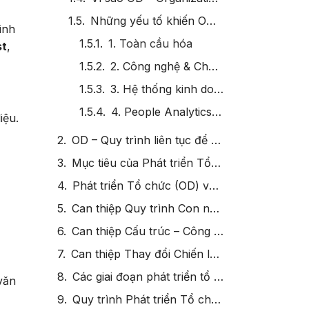
Những yếu tố khiến OD trở nên thiết yếu
rình
1. Toàn cầu hóa
st
,
2. Công nghệ & Chuyển đổi số
3. Hệ thống kinh doanh & dữ liệu
4. People Analytics & Nhân sự số
iệu.
OD – Quy trình liên tục để sống trong VUCA
Mục tiêu của Phát triển Tổ chức (OD – Organizational Development)
Phát triển Tổ chức (OD) vs. Quản trị Nhân sự (HR)
Can thiệp Quy trình Con người (Human Process Interventions)
Can thiệp Cấu trúc – Công nghệ (Technostructural Interventions)
Can thiệp Thay đổi Chiến lược (Strategic Change Interventions)
Các giai đoạn phát triển tổ chức (Stages of Organizational Development – OD)
 văn
Quy trình Phát triển Tổ chức (Organizational Development Process)