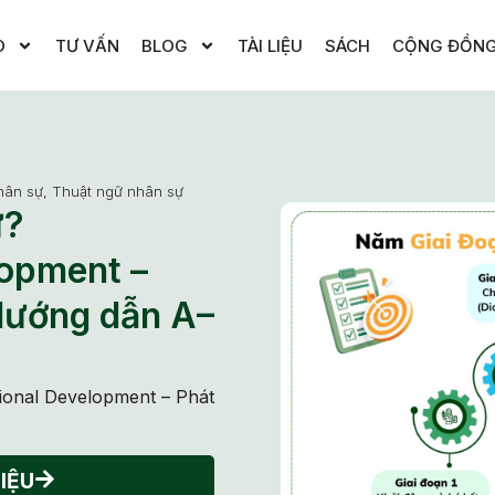
O
TƯ VẤN
BLOG
TÀI LIỆU
SÁCH
CỘNG ĐỒN
hân sự
,
Thuật ngữ nhân sự
ự?
lopment –
[Hướng dẫn A–
tional Development – Phát
]
IỆU