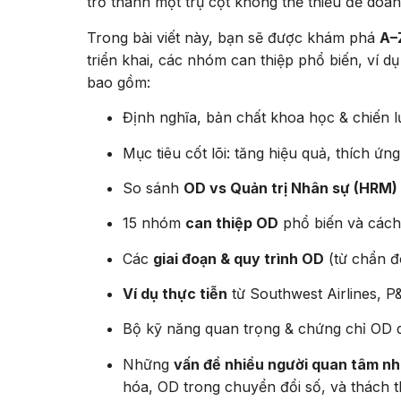
trở thành một trụ cột không thể thiếu để doan
Trong bài viết này, bạn sẽ được khám phá
A–
triển khai, các nhóm can thiệp phổ biến, ví d
bao gồm:
Định nghĩa, bản chất khoa học & chiến 
Mục tiêu cốt lõi: tăng hiệu quả, thích ứn
So sánh
OD vs Quản trị Nhân sự (HRM)
15 nhóm
can thiệp OD
phổ biến và cách 
Các
giai đoạn & quy trình OD
(từ chẩn đ
Ví dụ thực tiễn
từ Southwest Airlines, P
Bộ kỹ năng quan trọng & chứng chỉ OD d
Những
vấn đề nhiều người quan tâm như
hóa, OD trong chuyển đổi số, và thách 