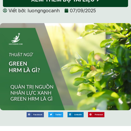
Viết bởi:
luongngocanh
07/09/2025
Facebook
Twitter
LinkedIn
Pinterest