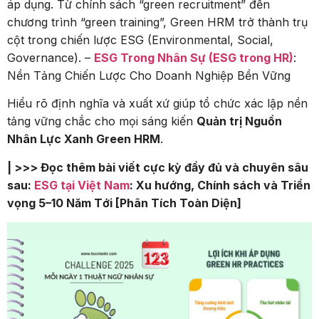
áp dụng. Từ chính sách “green recruitment” đến
chương trình “green training”, Green HRM trở thành trụ
cột trong chiến lược ESG (Environmental, Social,
Governance). –
ESG Trong Nhân Sự (ESG trong HR)
:
Nền Tảng Chiến Lược Cho Doanh Nghiệp Bền Vững
Hiểu rõ định nghĩa và xuất xứ giúp tổ chức xác lập nền
tảng vững chắc cho mọi sáng kiến
Quản trị Nguồn
Nhân Lực Xanh Green HRM
.
| >>> Đọc thêm bài viết cực kỳ đầy đủ và chuyên sâu
sau:
ESG tại Việt Nam
: Xu hướng, Chính sách và Triển
vọng 5–10 Năm Tới [Phân Tích Toàn Diện]