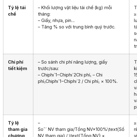
Tỷ lệ tái
– Khối lượng vật liệu tái chế (kg) mỗi
T
chế
tháng:
≥
– Giấy, nhựa, pin…
l
– Tăng % so với trung bình quý trước.
t
s
n
t
Chi phí
– So sánh chi phí năng lượng, giấy
T
tiết kiệm
trước/sau:
k
–
Chiphıˊ1−Chiphıˊ2Chi phí₁ – Chi
1
phí₂
C
hi
p
h
ı
ˊ
1
−
C
hi
p
h
ı
ˊ
2
/ Chi phí₁ × 100%.
c
v
h
v
p
Tỷ lệ
–
≥
tham gia
Soˆˊ NV tham gia/Tổng NV×100%\text{Số
n
chương
NV tham gia} / \text{Tổng NV} ×
v