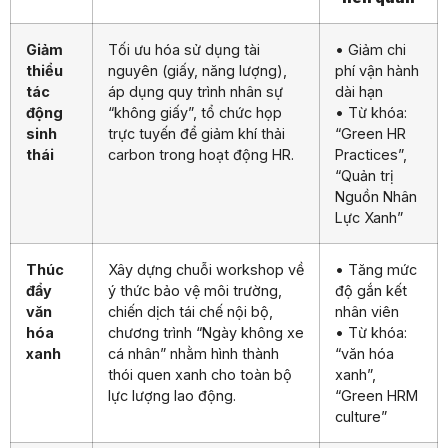
Giảm
Tối ưu hóa sử dụng tài
• Giảm chi
thiểu
nguyên (giấy, năng lượng),
phí vận hành
tác
áp dụng quy trình nhân sự
dài hạn
động
“không giấy”, tổ chức họp
• Từ khóa:
sinh
trực tuyến để giảm khí thải
“Green HR
thái
carbon trong hoạt động HR.
Practices”,
“Quản trị
Nguồn Nhân
Lực Xanh”
Thúc
Xây dựng chuỗi workshop về
• Tăng mức
đẩy
ý thức bảo vệ môi trường,
độ gắn kết
văn
chiến dịch tái chế nội bộ,
nhân viên
hóa
chương trình “Ngày không xe
• Từ khóa:
xanh
cá nhân” nhằm hình thành
“văn hóa
thói quen xanh cho toàn bộ
xanh”,
lực lượng lao động.
“Green HRM
culture”