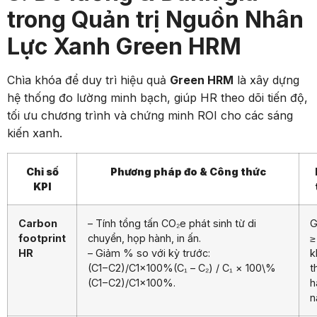
trong Quản trị Nguồn Nhân
Lực Xanh Green HRM
Chìa khóa để duy trì hiệu quả
Green HRM
là xây dựng
hệ thống đo lường minh bạch, giúp HR theo dõi tiến độ,
tối ưu chương trình và chứng minh ROI cho các sáng
kiến xanh.
Chỉ số
Phương pháp đo & Công thức
KPI
Carbon
– Tính tổng tấn CO₂e phát sinh từ di
G
footprint
chuyển, họp hành, in ấn.
≥
HR
– Giảm % so với kỳ trước:
k
(C1−C2)/C1×100%(C₁ – C₂) / C₁ × 100\%
t
(
C
1
−
C
2
)
/
C
1
×
100%
.
h
n