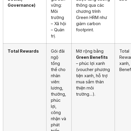
Governance)
vững:
thông qua các
Môi
chương trình
trường
Green HRM như
– Xã hội
giảm carbon
– Quản
footprint.
trị.
Total Rewards
Gói đãi
Mở rộng bằng
Total
ngộ
Green Benefits
Rewa
tổng
– phúc lợi xanh
xanh,
thể cho
(voucher phương
Benef
nhân
tiện xanh, hỗ trợ
viên:
mua sắm thân
lương,
thiện môi
thưởng,
trường…).
phúc
lợi,
công
nhận và
phát
triển.