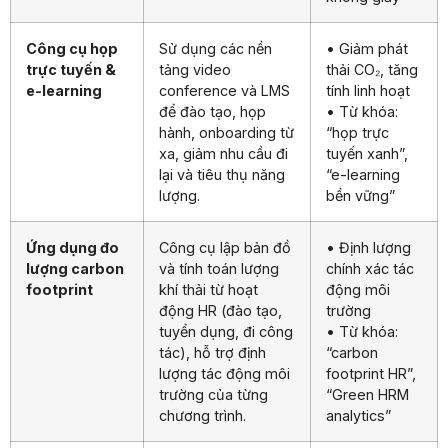
Công cụ họp
Sử dụng các nền
• Giảm phát
trực tuyến &
tảng video
thải CO₂, tăng
e-learning
conference và LMS
tính linh hoạt
để đào tạo, họp
• Từ khóa:
hành, onboarding từ
“họp trực
xa, giảm nhu cầu đi
tuyến xanh”,
lại và tiêu thụ năng
“e-learning
lượng.
bền vững”
Ứng dụng đo
Công cụ lập bản đồ
• Định lượng
lượng carbon
và tính toán lượng
chính xác tác
footprint
khí thải từ hoạt
động môi
động HR (đào tạo,
trường
tuyển dụng, đi công
• Từ khóa:
tác), hỗ trợ định
“carbon
lượng tác động môi
footprint HR”,
trường của từng
“Green HRM
chương trình.
analytics”