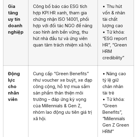
Gia
Công bố báo cáo ESG tích
• Thu hút
tăng
hợp KPI HR xanh, tham gia
vốn & nhân
uy tín
chứng nhận ISO 14001, phối
tài chất
doanh
hợp với đối tác NGO để nâng
lượng cao
nghiệp
cao hình ảnh bền vững, thu
• Từ khóa:
hút nhà đầu tư và ứng viên
“ESG report
quan tâm trách nhiệm xã hội.
HR”, “Green
HRM
credibility”
Động
Cung cấp “Green Benefits”
• Nâng cao
lực
như voucher xe buýt, xe đạp
tỷ lệ giữ
cho
công cộng, hỗ trợ mua sắm
chân nhân
nhân
sản phẩm thân thiện môi
tài trẻ
viên
trường – đáp ứng kỳ vọng
• Từ khóa:
của Millennials & Gen Z,
“Green
nhóm lao động ưu tiên giá trị
Benefits”,
xã hội.
“Millennials
Gen Z Green
HRM”