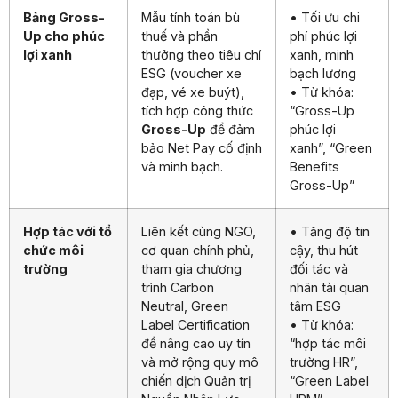
Bảng Gross-
Mẫu tính toán bù
• Tối ưu chi
Up cho phúc
thuế và phần
phí phúc lợi
lợi xanh
thưởng theo tiêu chí
xanh, minh
ESG (voucher xe
bạch lương
đạp, vé xe buýt),
• Từ khóa:
tích hợp công thức
“Gross-Up
Gross-Up
để đảm
phúc lợi
bảo Net Pay cố định
xanh”, “Green
và minh bạch.
Benefits
Gross-Up”
Hợp tác với tổ
Liên kết cùng NGO,
• Tăng độ tin
chức môi
cơ quan chính phủ,
cậy, thu hút
trường
tham gia chương
đối tác và
trình Carbon
nhân tài quan
Neutral, Green
tâm ESG
Label Certification
• Từ khóa:
để nâng cao uy tín
“hợp tác môi
và mở rộng quy mô
trường HR”,
chiến dịch Quản trị
“Green Label