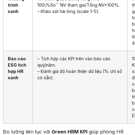
trình
100\%
S
o
ˆ
ˊ
NV tham gia
/
Tổng NV
×
100%
.
t
xanh
– Khảo sát hài lòng (scale 1–5).
g
t
b
h
l
4
Báo cáo
– Tích hợp các KPI trên vào báo cáo
1
ESG tích
quý/năm.
K
hợp HR
– Đánh giá độ hoàn thiện dữ liệu (% chỉ số
x
xanh
có sẵn).
đ
c
b
t
b
c
E
Đo lường liên tục với
Green HRM KPI
giúp phòng HR