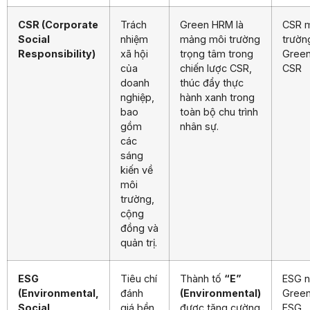
CSR (Corporate
Trách
Green HRM là
CSR 
Social
nhiệm
mảng môi trường
trườn
Responsibility)
xã hội
trọng tâm trong
Gree
của
chiến lược CSR,
CSR
doanh
thúc đẩy thực
nghiệp,
hành xanh trong
bao
toàn bộ chu trình
gồm
nhân sự.
các
sáng
kiến về
môi
trường,
cộng
đồng và
quản trị.
ESG
Tiêu chí
Thành tố
“E”
ESG n
(Environmental,
đánh
(Environmental)
Gree
Social,
giá bền
được tăng cường
ESG