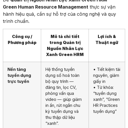
Green Human Resource Management
thực sự vận
hành hiệu quả, cần sự hỗ trợ của công nghệ và quy
trình chuẩn.
Công cụ /
Mô tả chi tiết
Lợi ích &
Phương pháp
trong Quản trị
Thuật ngữ
Nguồn Nhân Lực
Xanh Green HRM
Nền tảng
Hệ thống tuyển
• Tiết kiệm tài
tuyển dụng
dụng số hoá toàn
nguyên, giảm
trực tuyến
bộ quy trình —
giấy in
đăng tin, lọc CV,
• Từ khóa:
phỏng vấn qua
“tuyển dụng
video — giúp giảm
xanh”, “Green
in ấn, rút ngắn chu
HR Practices
kỳ tuyển dụng và
tuyển dụng”
thu thập dữ liệu
“xanh”.