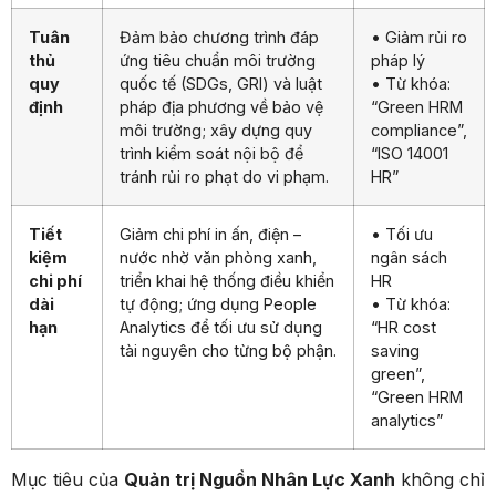
Tuân
Đảm bảo chương trình đáp
• Giảm rủi ro
thủ
ứng tiêu chuẩn môi trường
pháp lý
quy
quốc tế (SDGs, GRI) và luật
• Từ khóa:
định
pháp địa phương về bảo vệ
“Green HRM
môi trường; xây dựng quy
compliance”,
trình kiểm soát nội bộ để
“ISO 14001
tránh rủi ro phạt do vi phạm.
HR”
Tiết
Giảm chi phí in ấn, điện –
• Tối ưu
kiệm
nước nhờ văn phòng xanh,
ngân sách
chi phí
triển khai hệ thống điều khiển
HR
dài
tự động; ứng dụng People
• Từ khóa:
hạn
Analytics để tối ưu sử dụng
“HR cost
tài nguyên cho từng bộ phận.
saving
green”,
“Green HRM
analytics”
Mục tiêu của
Quản trị Nguồn Nhân Lực Xanh
không chỉ