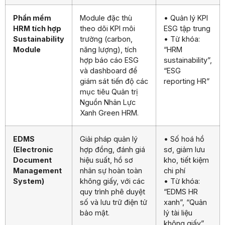
Phần mềm
Module đặc thù
• Quản lý KPI
HRM tích hợp
theo dõi KPI môi
ESG tập trung
Sustainability
trường (carbon,
• Từ khóa:
Module
năng lượng), tích
“HRM
hợp báo cáo ESG
sustainability”,
và dashboard để
“ESG
giám sát tiến độ các
reporting HR”
mục tiêu Quản trị
Nguồn Nhân Lực
Xanh Green HRM.
EDMS
Giải pháp quản lý
• Số hoá hồ
(Electronic
hợp đồng, đánh giá
sơ, giảm lưu
Document
hiệu suất, hồ sơ
kho, tiết kiệm
Management
nhân sự hoàn toàn
chi phí
System)
không giấy, với các
• Từ khóa:
quy trình phê duyệt
“EDMS HR
số và lưu trữ điện tử
xanh”, “Quản
bảo mật.
lý tài liệu
không giấy”