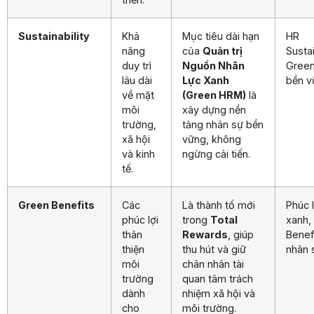
Sustainability
Khả
Mục tiêu dài hạn
HR
năng
của
Quản trị
Sustai
duy trì
Nguồn Nhân
Gree
lâu dài
Lực Xanh
bền v
về mặt
(Green HRM)
là
môi
xây dựng nền
trường,
tảng nhân sự bền
xã hội
vững, không
và kinh
ngừng cải tiến.
tế.
Green Benefits
Các
Là thành tố mới
Phúc l
phúc lợi
trong
Total
xanh,
thân
Rewards
, giúp
Benef
thiện
thu hút và giữ
nhân 
môi
chân nhân tài
trường
quan tâm trách
dành
nhiệm xã hội và
cho
môi trường.