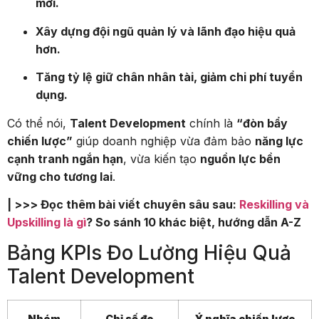
mới.
Xây dựng đội ngũ quản lý và lãnh đạo hiệu quả
hơn.
Tăng tỷ lệ giữ chân nhân tài, giảm chi phí tuyển
dụng.
Có thể nói,
Talent Development
chính là
“đòn bẩy
chiến lược”
giúp doanh nghiệp vừa đảm bảo
năng lực
cạnh tranh ngắn hạn
, vừa kiến tạo
nguồn lực bền
vững cho tương lai
.
| >>> Đọc thêm bài viết chuyên sâu sau:
Reskilling và
Upskilling là gì
? So sánh 10 khác biệt, hướng dẫn A-Z
Bảng KPIs Đo Lường Hiệu Quả
Talent Development
Nhóm
Chỉ số đo
Ý nghĩa chiến lược