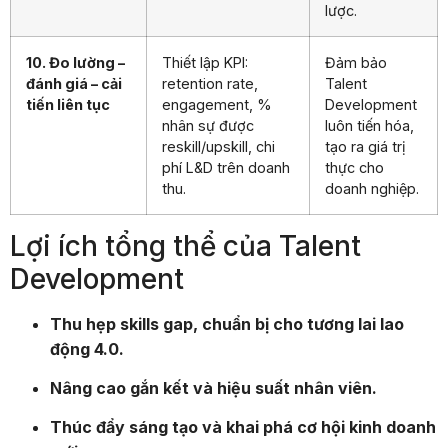
lược.
10. Đo lường –
Thiết lập KPI:
Đảm bảo
đánh giá – cải
retention rate,
Talent
tiến liên tục
engagement, %
Development
nhân sự được
luôn tiến hóa,
reskill/upskill, chi
tạo ra giá trị
phí L&D trên doanh
thực cho
thu.
doanh nghiệp.
Lợi ích tổng thể của Talent
Development
Thu hẹp skills gap, chuẩn bị cho tương lai lao
động 4.0.
Nâng cao gắn kết và hiệu suất nhân viên.
Thúc đẩy sáng tạo và khai phá cơ hội kinh doanh