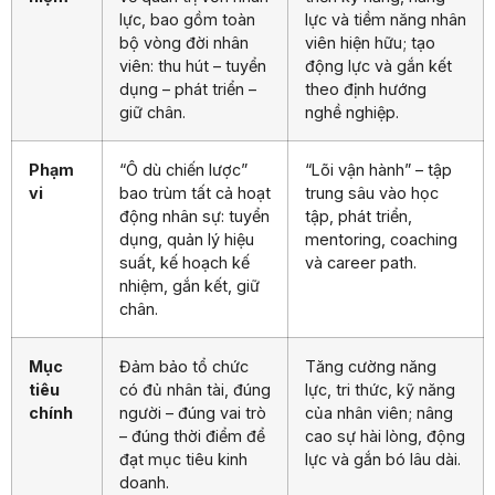
lực, bao gồm toàn
lực và tiềm năng nhân
bộ vòng đời nhân
viên hiện hữu; tạo
viên: thu hút – tuyển
động lực và gắn kết
dụng – phát triển –
theo định hướng
giữ chân.
nghề nghiệp.
Phạm
“Ô dù chiến lược”
“Lõi vận hành” – tập
vi
bao trùm tất cả hoạt
trung sâu vào học
động nhân sự: tuyển
tập, phát triển,
dụng, quản lý hiệu
mentoring, coaching
suất, kế hoạch kế
và career path.
nhiệm, gắn kết, giữ
chân.
Mục
Đảm bảo tổ chức
Tăng cường năng
tiêu
có đủ nhân tài, đúng
lực, tri thức, kỹ năng
chính
người – đúng vai trò
của nhân viên; nâng
– đúng thời điểm để
cao sự hài lòng, động
đạt mục tiêu kinh
lực và gắn bó lâu dài.
doanh.