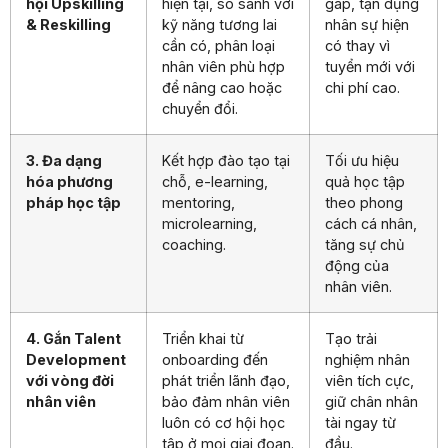
& Reskilling
kỹ năng tương lai
nhân sự hiện
cần có, phân loại
có thay vì
nhân viên phù hợp
tuyển mới với
để nâng cao hoặc
chi phí cao.
chuyển đổi.
3. Đa dạng
Kết hợp đào tạo tại
Tối ưu hiệu
hóa phương
chỗ, e-learning,
quả học tập
pháp học tập
mentoring,
theo phong
microlearning,
cách cá nhân,
coaching.
tăng sự chủ
động của
nhân viên.
4. Gắn Talent
Triển khai từ
Tạo trải
Development
onboarding đến
nghiệm nhân
với vòng đời
phát triển lãnh đạo,
viên tích cực,
nhân viên
bảo đảm nhân viên
giữ chân nhân
luôn có cơ hội học
tài ngay từ
tập ở mọi giai đoạn.
đầu.