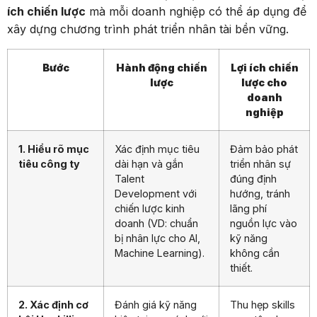
ích chiến lược
mà mỗi doanh nghiệp có thể áp dụng để
xây dựng chương trình phát triển nhân tài bền vững.
Bước
Hành động chiến
Lợi ích chiến
lược
lược cho
doanh
nghiệp
1. Hiểu rõ mục
Xác định mục tiêu
Đảm bảo phát
tiêu công ty
dài hạn và gắn
triển nhân sự
Talent
đúng định
Development với
hướng, tránh
chiến lược kinh
lãng phí
doanh (VD: chuẩn
nguồn lực vào
bị nhân lực cho AI,
kỹ năng
Machine Learning).
không cần
thiết.
2. Xác định cơ
Đánh giá kỹ năng
Thu hẹp skills
hội Upskilling
hiện tại, so sánh với
gap, tận dụng