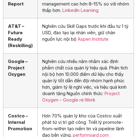
Report
management cao hơn 8–15% so với nhóm
thấp hơn.
LinkedIn Learning
AT&T –
Nghiên cứu Skill Gaps trước khi đầu tư 1 tỷ
Future
USD, đào tạo lại nhân viên, giữ chân
Ready
nguồn lực nội bộ
Aspen Institute
(Reskilling)
Google –
Nghiên cứu nhiều năm nhằm xác định
Project
phẩm chất của quản lý hiệu quả. Phân tích
Oxygen
nội bộ hơn 10.000 điểm dữ liệu cho thấy
quản lý tốt dẫn đến đội nhóm hạnh phúc
hơn, giảm tỷ lệ nghỉ việc, và hiệu quả kinh
doanh tăng Nguồn chính thức:
Project
Oxygen – Google re:Work
Costco –
Hơn 70% quản lý kho của Costco xuất
Internal
phát từ vị trí giờ công. Triết lý promote-
Promotion
from-within tạo niềm tin và pipeline lãnh
đạo bền vững.
performyard.com