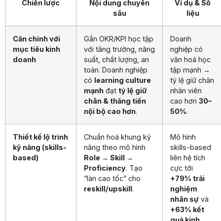
Chiến lược
Nội dung chuyên
Ví dụ & Số
sâu
liệu
Căn chỉnh với
Gắn OKR/KPI học tập
Doanh
mục tiêu kinh
với tăng trưởng, năng
nghiệp có
doanh
suất, chất lượng, an
văn hoá học
toàn. Doanh nghiệp
tập mạnh →
có
learning culture
tỷ lệ giữ chân
mạnh
đạt
tỷ lệ giữ
nhân viên
chân & thăng tiến
cao hơn
30–
nội bộ cao hơn
.
50%
.
Thiết kế lộ trình
Chuẩn hoá khung kỹ
Mô hình
kỹ năng (skills-
năng theo mô hình
skills-based
based)
Role → Skill →
liên hệ tích
Proficiency
. Tạo
cực tới
“làn cao tốc” cho
+79% trải
reskill/upskill
.
nghiệm
nhân sự
và
+63% kết
quả kinh