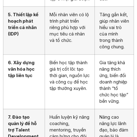
5. Thiết lập kế
Mỗi nhân viên có lộ
Tăng gắn kết,
hoạch phát
trình phát triển
giúp nhân viên
triển cá nhân
riêng phù hợp với
hiểu vai trò
(IDP)
mục tiêu cá nhân
của mình
và tổ chức.
trong thành
công chung.
6. Xây dựng
Biến học tập thành
Gia tăng khả
văn hóa học
giá trị cốt lõi: tạo
năng thích
tập liên tục
thời gian, nguồn lực
ứng, biến đổi
và công cụ để học
doanh nghiệp
tập thường xuyên.
thành “tổ
chức học tập”
bền vững.
7. Đào tạo
Huấn luyện kỹ năng
Nâng cao
quản lý để hỗ
coaching,
năng lực lãnh
trợ Talent
mentoring, truyền
đạo, bảo đảm
Development
cảm hứng cho đội
quản lý là