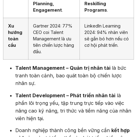
Planning,
Reskilling
Engagement
.
Programs
.
Xu
Gartner 2024: 77%
LinkedIn Learning
hướng
CEO coi Talent
2024: 94% nhân viên
toàn
Management là ưu
sẽ gắn bó hơn nếu có
cầu
tiên chiến lược hàng
cơ hội phát triển.
đầu.
Talent Management – Quản trị nhân tài
là bức
tranh toàn cảnh, bao quát toàn bộ chiến lược
nhân sự.
Talent Development – Phát triển nhân tài
là
phần lõi trọng yếu, tập trung trực tiếp vào việc
nâng cao kỹ năng, tri thức và tiềm năng của nhân
viên hiện tại.
Doanh nghiệp thành công bền vững cần
kết hợp
cả hai
: quản trị tổng thể và phát triển chiều sâu,