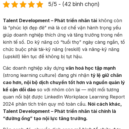
5/5 - (42 bình chọn)
Talent Development – Phát triển nhân tài
không còn
là “phúc lợi đẹp đẽ” mà là cơ chế vận hành trọng yếu
giúp doanh nghiệp thích ứng và tăng trưởng trong nền
kinh tế số. Do kỹ năng có “tuổi thọ” ngày càng ngắn, tổ
chức buộc phải tái-kỹ năng (reskill) và nâng-kỹ năng
(upskill) liên tục để không bị tụt hậu.
Các doanh nghiệp xây dựng
văn hoá học tập mạnh
(strong learning culture) đang ghi nhận
tỷ lệ giữ chân
cao hơn, nội bộ dịch chuyển tốt hơn và nguồn quản lý
kế cận dồi dào
so với nhóm còn lại — một mối tương
quan nổi bật được LinkedIn Workplace Learning Report
2024 phân tích trên quy mô toàn cầu.
Nói cách khác,
Talent Development – Phát triển nhân tài chính là
“đường ống” tạo nội lực tăng trưởng.
Bên cạnh đó, chuyển dịch sang
mô hình tổ chức dựa