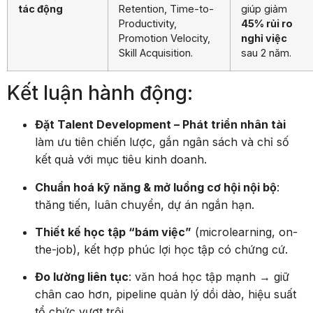
tác động
Retention, Time-to-
giúp giảm
Productivity,
45% rủi ro
Promotion Velocity,
nghỉ việc
Skill Acquisition.
sau 2 năm.
Kết luận hành động:
Đặt Talent Development – Phát triển nhân tài
làm ưu tiên chiến lược, gắn ngân sách và chỉ số
kết quả với mục tiêu kinh doanh.
Chuẩn hoá kỹ năng & mở luồng cơ hội nội bộ
:
thăng tiến, luân chuyển, dự án ngắn hạn.
Thiết kế học tập “bám việc”
(microlearning, on-
the-job), kết hợp phúc lợi học tập có chứng cứ.
Đo lường liên tục
: văn hoá học tập mạnh → giữ
chân cao hơn, pipeline quản lý dồi dào, hiệu suất
tổ chức vượt trội.