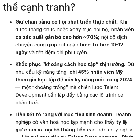
thế cạnh tranh?
Giữ chân bằng cơ hội phát triển thực chất.
Khi
được thăng chức hoặc xoay trục nội bộ, nhân viên
có xác suất gắn bó cao hơn ~70%
; nội bộ dịch
chuyển cũng giúp rút ngắn
time-to-hire 10–12
ngày
và tiết kiệm chi phí tuyển.
Khắc phục “khoảng cách học tập” thị trường.
Dù
nhu cầu kỹ năng tăng,
chỉ 45% nhân viên Mỹ
tham gia học tập để xây kỹ năng mới trong 2024
— một “khoảng trống” mà chiến lược Talent
Development cần lấp đầy bằng các lộ trình cá
nhân hoá.
Liên kết rõ ràng với mục tiêu kinh doanh.
Doanh
nghiệp có văn hoá học tập mạnh cho thấy
tỷ lệ
giữ chân và nội bộ thăng tiến
cao hơn có ý nghĩa
— kết quả trực tiếp từ
Talent Development – Phát