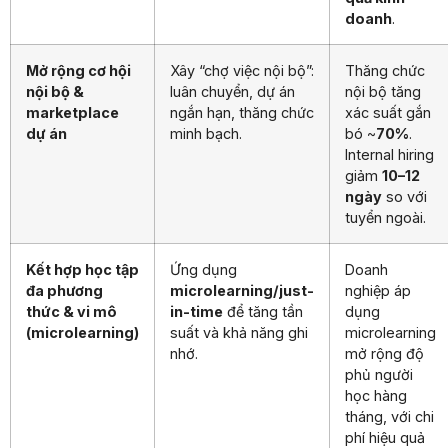
doanh
.
Mở rộng cơ hội
Xây “chợ việc nội bộ”:
Thăng chức
nội bộ &
luân chuyển, dự án
nội bộ tăng
marketplace
ngắn hạn, thăng chức
xác suất gắn
dự án
minh bạch.
bó ~
70%
.
Internal hiring
giảm
10–12
ngày
so với
tuyển ngoài.
Kết hợp học tập
Ứng dụng
Doanh
đa phương
microlearning/just-
nghiệp áp
thức & vi mô
in-time
để tăng tần
dụng
(microlearning)
suất và khả năng ghi
microlearning
nhớ.
mở rộng độ
phủ người
học hàng
tháng, với chi
phí hiệu quả