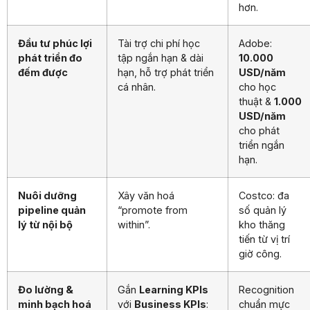
hơn.
Đầu tư phúc lợi
Tài trợ chi phí học
Adobe:
phát triển đo
tập ngắn hạn & dài
10.000
đếm được
hạn, hỗ trợ phát triển
USD/năm
cá nhân.
cho học
thuật &
1.000
USD/năm
cho phát
triển ngắn
hạn.
Nuôi dưỡng
Xây văn hoá
Costco: đa
pipeline quản
“promote from
số quản lý
lý từ nội bộ
within”.
kho thăng
tiến từ vị trí
giờ công.
Đo lường &
Gắn
Learning KPIs
Recognition
minh bạch hoá
với
Business KPIs
:
chuẩn mực