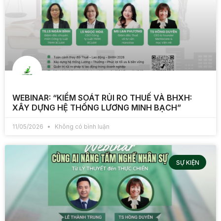
WEBINAR: “KIỂM SOÁT RỦI RO THUẾ VÀ BHXH:
XÂY DỰNG HỆ THỐNG LƯƠNG MINH BẠCH”
11/05/2026
Không có bình luận
SỰ KIỆN