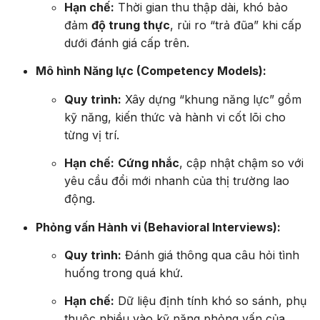
Hạn chế:
Thời gian thu thập dài, khó bảo
đảm
độ trung thực
, rủi ro “trả đũa” khi cấp
dưới đánh giá cấp trên.
Mô hình Năng lực (Competency Models):
Quy trình:
Xây dựng “khung năng lực” gồm
kỹ năng, kiến thức và hành vi cốt lõi cho
từng vị trí.
Hạn chế:
Cứng nhắc
, cập nhật chậm so với
yêu cầu đổi mới nhanh của thị trường lao
động.
Phỏng vấn Hành vi (Behavioral Interviews):
Quy trình:
Đánh giá thông qua câu hỏi tình
huống trong quá khứ.
Hạn chế:
Dữ liệu định tính khó so sánh, phụ
thuộc nhiều vào kỹ năng phỏng vấn của