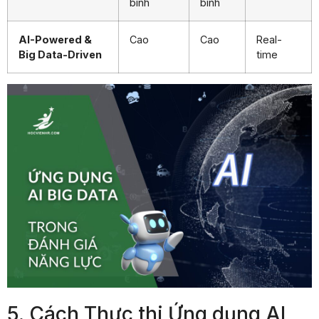
bình
bình
AI-Powered &
Cao
Cao
Real-
Big Data-Driven
time
5. Cách Thực thi Ứng dụng AI,