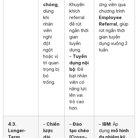
chóng
,
Khuyến
ứng viên qua
dùng
khích
chương trình
khi
referral
Employee
nhân
để rút
Referral
, giúp
viên
ngắn thời
rút ngắn thời
nghỉ
gian
gian tuyển
đột
tuyển
dụng xuống 2
ngột
dụng.
tuần.
hoặc vị
–
Tuyển
trí quan
dụng nội
trọng bị
bộ
: Đề
bỏ
bạt nhân
trống.
viên có
năng lực
lên vai
trò cao
hơn.
4.3.
–
Chiến
–
Đào
–
IBM
: Áp
Longer-
lược
tạo chéo
dụng
mô hình
Term
dài
(Cross-
đa nhiệm kỹ