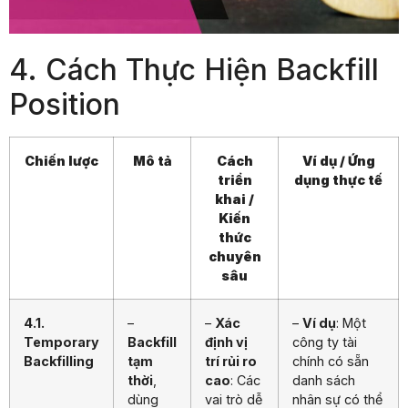
4. Cách Thực Hiện Backfill
Position
Chiến lược
Mô tả
Cách
Ví dụ / Ứng
triển
dụng thực tế
khai /
Kiến
thức
chuyên
sâu
4.1.
–
–
Xác
–
Ví dụ
: Một
Temporary
Backfill
định vị
công ty tài
Backfilling
tạm
trí rủi ro
chính có sẵn
thời
,
cao
: Các
danh sách
dùng
vai trò dễ
nhân sự có thể