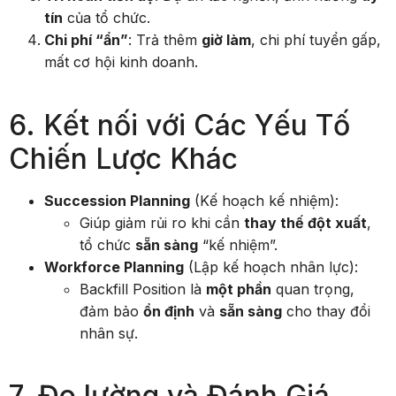
tín
của tổ chức.
Chi phí “ẩn”
: Trả thêm
giờ làm
, chi phí tuyển gấp,
mất cơ hội kinh doanh.
6. Kết nối với Các Yếu Tố
Chiến Lược Khác
Succession Planning
(Kế hoạch kế nhiệm):
Giúp giảm rủi ro khi cần
thay thế đột xuất
,
tổ chức
sẵn sàng
“kế nhiệm”.
Workforce Planning
(Lập kế hoạch nhân lực):
Backfill Position là
một phần
quan trọng,
đảm bảo
ổn định
và
sẵn sàng
cho thay đổi
nhân sự.
7. Đo lường và Đánh Giá