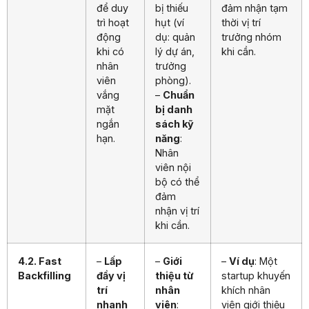
để duy
bị thiếu
đảm nhận tạm
trì hoạt
hụt (ví
thời vị trí
động
dụ: quản
trưởng nhóm
khi có
lý dự án,
khi cần.
nhân
trưởng
viên
phòng).
vắng
–
Chuẩn
mặt
bị danh
ngắn
sách kỹ
hạn.
năng
:
Nhân
viên nội
bộ có thể
đảm
nhận vị trí
khi cần.
4.2. Fast
–
Lấp
–
Giới
–
Ví dụ
: Một
Backfilling
đầy vị
thiệu từ
startup khuyến
trí
nhân
khích nhân
nhanh
viên
:
viên giới thiệu