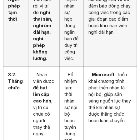
phép
rời vị trí
nhân
đảm bảo dòng chảy
tạm
do
nghỉ
sự
công việc trong các
thời
thai sản,
hợp
giai đoạn cao điểm
nghỉ ốm
đồng
hoặc khi nhân viên
dài hạn,
ngắn
nghỉ dài hạn.
nghỉ
hạn để
phép
duy trì
không
công
lương
.
việc.
3.2.
– Nhân
– Bổ
–
Microsoft
: Triển
Thăng
viên được
nhiệm
khai chương trình
chức
đề bạt
tạm
phát triển nhân tài
lên cấp
thời
nội bộ, giúp sẵn
cao hơn
,
nhân
sàng nguồn lực thay
vị trí cũ
sự nội
thế khi nhân sự
chưa có
bộ
được thăng chức
người
hoặc
hoặc luân chuyển.
thay thế
tuyển
ngay.
dụng