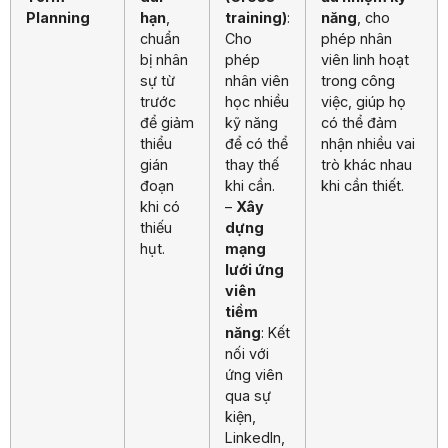
Planning
hạn
,
training)
:
năng
, cho
chuẩn
Cho
phép nhân
bị nhân
phép
viên linh hoạt
sự từ
nhân viên
trong công
trước
học nhiều
việc, giúp họ
để giảm
kỹ năng
có thể đảm
thiểu
để có thể
nhận nhiều vai
gián
thay thế
trò khác nhau
đoạn
khi cần.
khi cần thiết.
khi có
–
Xây
thiếu
dựng
hụt.
mạng
lưới ứng
viên
tiềm
năng
: Kết
nối với
ứng viên
qua sự
kiện,
LinkedIn,