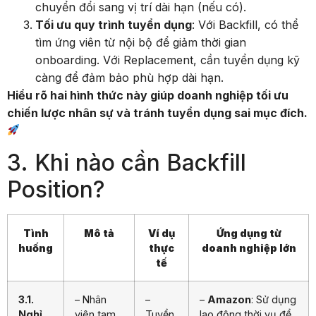
chuyển đổi sang vị trí dài hạn (nếu có).
Tối ưu quy trình tuyển dụng
: Với Backfill, có thể
tìm ứng viên từ nội bộ để giảm thời gian
onboarding. Với Replacement, cần tuyển dụng kỹ
càng để đảm bảo phù hợp dài hạn.
Hiểu rõ hai hình thức này giúp doanh nghiệp tối ưu
chiến lược nhân sự và tránh tuyển dụng sai mục đích.
3. Khi nào cần Backfill
Position?
Tình
Mô tả
Ví dụ
Ứng dụng từ
huống
thực
doanh nghiệp lớn
tế
3.1.
– Nhân
–
–
Amazon
: Sử dụng
Nghỉ
viên tạm
Tuyển
lao động thời vụ để