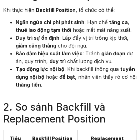
Khi thực hiện
Backfill Position
, tổ chức có thể:
Ngăn ngừa chi phí phát sinh
: Hạn chế
tăng ca
,
thuê lao động tạm thời
hoặc mất mát năng suất.
Duy trì sự ổn định
: Lấp đầy vị trí trống kịp thời,
giảm căng thẳng
cho đội ngũ.
Bảo đảm hiệu suất làm việc
: Tránh
gián đoạn
dự
án, quy trình,
duy trì
chất lượng dịch vụ.
Tạo động lực nội bộ
: Khi backfill thông qua
tuyển
dụng nội bộ
hoặc
đề bạt
, nhân viên thấy rõ cơ hội
thăng tiến
.
2. So sánh Backfill và
Replacement Position
Tiêu
Backfill Position
Replacement