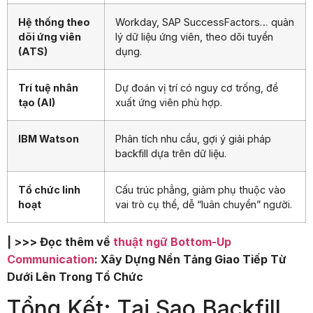
Hệ thống theo
Workday, SAP SuccessFactors… quản
dõi ứng viên
lý dữ liệu ứng viên, theo dõi tuyển
(ATS)
dụng.
Trí tuệ nhân
Dự đoán vị trí có nguy cơ trống, đề
tạo (AI)
xuất ứng viên phù hợp.
IBM Watson
Phân tích nhu cầu, gợi ý giải pháp
backfill dựa trên dữ liệu.
Tổ chức linh
Cấu trúc phẳng, giảm phụ thuộc vào
hoạt
vai trò cụ thể, dễ “luân chuyển” người.
| >>> Đọc thêm về
thuật ngữ Bottom-Up
Communication
: Xây Dựng Nền Tảng Giao Tiếp Từ
Dưới Lên Trong Tổ Chức
Tổng Kết: Tại Sao Backfill