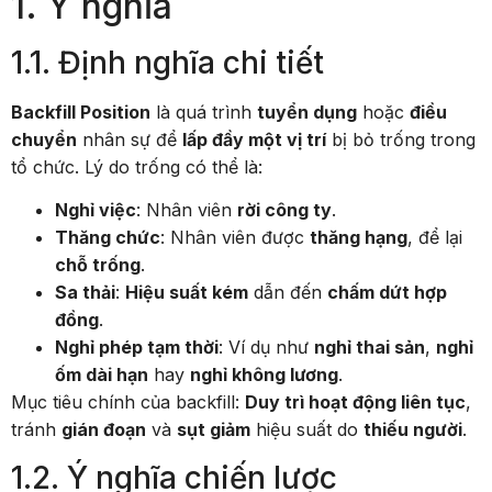
1. Ý nghĩa
1.1. Định nghĩa chi tiết
Backfill Position
là quá trình
tuyển dụng
hoặc
điều
chuyển
nhân sự để
lấp đầy một vị trí
bị bỏ trống trong
tổ chức. Lý do trống có thể là:
Nghỉ việc
: Nhân viên
rời công ty
.
Thăng chức
: Nhân viên được
thăng hạng
, để lại
chỗ trống
.
Sa thải
:
Hiệu suất kém
dẫn đến
chấm dứt hợp
đồng
.
Nghỉ phép tạm thời
: Ví dụ như
nghỉ thai sản
,
nghỉ
ốm dài hạn
hay
nghỉ không lương
.
Mục tiêu chính của backfill:
Duy trì hoạt động liên tục
,
tránh
gián đoạn
và
sụt giảm
hiệu suất do
thiếu người
.
1.2. Ý nghĩa chiến lược