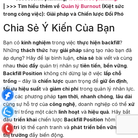
| >>> Tìm hiểu thêm về
Quản lý Burnout
(Kiệt sức
trong công việc): Giải pháp và Chiến lược Đối Phó
Chia Sẻ Ý Kiến Của Bạn
Bạn có
kinh nghiệm
trong việc
thực hiện backfill
?
Những
thách thức
hay
giải pháp
sáng tạo nào bạn đã
áp dụng? Hãy để lại bình luận,
chia sẻ
bài viết và cùng
nhau
thúc đẩy
quản trị nhân sự
tiên tiến
,
bền vững
.
Backfill Position
không chỉ dừng lại ở việc
lấp chỗ
trống
– đây là
chiến lược
quan trọng để
giữ ổn định
,
tối ưu hiệu suất
và
giảm chi phí
trong quản lý nhân lực.
Nhờ các phương pháp
tạm thời
,
nhanh chóng
,
lâu dài
cùng sự hỗ trợ của
công nghệ
, doanh nghiệp có thể
xử
lý
vị trí trống một cách
linh hoạt
và
hiệu quả
. Hãy bắt
đầu
triển khai
chiến lược
Backfill Position
hôm nay để
duy trì
lợi thế cạnh tranh và
phát triển bền vững
trong
thị trường
đầy biến động.