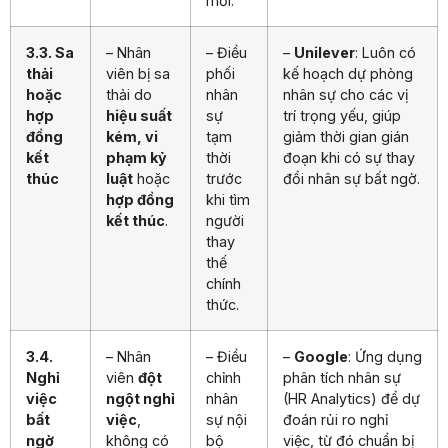
mới.
3.3. Sa
– Nhân
– Điều
–
Unilever
: Luôn có
thải
viên bị sa
phối
kế hoạch dự phòng
hoặc
thải do
nhân
nhân sự cho các vị
hợp
hiệu suất
sự
trí trọng yếu, giúp
đồng
kém, vi
tạm
giảm thời gian gián
kết
phạm kỷ
thời
đoạn khi có sự thay
thúc
luật
hoặc
trước
đổi nhân sự bất ngờ.
hợp đồng
khi tìm
kết thúc
.
người
thay
thế
chính
thức.
3.4.
– Nhân
– Điều
–
Google
: Ứng dụng
Nghỉ
viên
đột
chỉnh
phân tích nhân sự
việc
ngột nghỉ
nhân
(HR Analytics) để dự
bất
việc
,
sự nội
đoán rủi ro nghỉ
ngờ
không có
bộ
việc, từ đó chuẩn bị