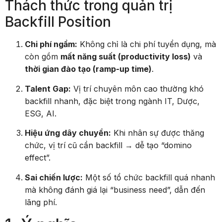
Thách thức trong quản trị
Backfill Position
Chi phí ngầm:
Không chỉ là chi phí tuyển dụng, mà
còn gồm
mất năng suất (productivity loss)
và
thời gian đào tạo (ramp-up time)
.
Talent Gap:
Vị trí chuyên môn cao thường khó
backfill nhanh, đặc biệt trong ngành IT, Dược,
ESG, AI.
Hiệu ứng dây chuyền:
Khi nhân sự được thăng
chức, vị trí cũ cần backfill → dễ tạo “domino
effect”.
Sai chiến lược:
Một số tổ chức backfill quá nhanh
mà không đánh giá lại “business need”, dẫn đến
lãng phí.