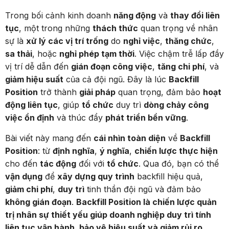
Trong bối cảnh kinh doanh
năng động
và
thay đổi liên
tục
, một trong những
thách thức
quan trọng về nhân
sự là
xử lý các vị trí trống
do
nghỉ việc
,
thăng chức
,
sa thải
, hoặc
nghỉ phép tạm thời
. Việc chậm trễ lấp đầy
vị trí dễ dẫn đến
gián đoạn công việc
,
tăng chi phí
, và
giảm hiệu suất
của cả đội ngũ. Đây là lúc
Backfill
Position
trở thành
giải pháp
quan trọng, đảm bảo
hoạt
động liên tục
, giúp
tổ chức
duy trì
dòng chảy công
việc ổn định
và thúc đẩy
phát triển bền vững
.
Bài viết này mang đến
cái nhìn toàn diện
về
Backfill
Position
: từ
định nghĩa
,
ý nghĩa
,
chiến lược thực hiện
cho đến
tác động
đối với
tổ chức
. Qua đó, bạn có thể
vận dụng
để
xây dựng quy trình
backfill hiệu quả,
giảm chi phí
,
duy trì
tinh thần đội ngũ và đảm bảo
không gián đoạn
.
Backfill Position là chiến lược quản
trị nhân sự thiết yếu giúp doanh nghiệp duy trì tính
liên tục vận hành, bảo vệ hiệu suất và giảm rủi ro