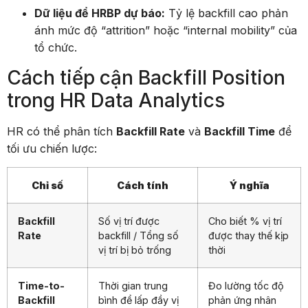
Dữ liệu để HRBP dự báo:
Tỷ lệ backfill cao phản
ánh mức độ “attrition” hoặc “internal mobility” của
tổ chức.
Cách tiếp cận Backfill Position
trong HR Data Analytics
HR có thể phân tích
Backfill Rate
và
Backfill Time
để
tối ưu chiến lược:
Chỉ số
Cách tính
Ý nghĩa
Backfill
Số vị trí được
Cho biết % vị trí
Rate
backfill / Tổng số
được thay thế kịp
vị trí bị bỏ trống
thời
Time-to-
Thời gian trung
Đo lường tốc độ
Backfill
bình để lấp đầy vị
phản ứng nhân