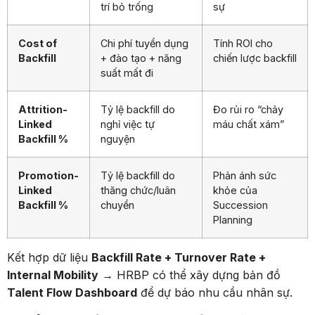
trí bỏ trống
sự
Cost of
Chi phí tuyển dụng
Tính ROI cho
Backfill
+ đào tạo + năng
chiến lược backfill
suất mất đi
Attrition-
Tỷ lệ backfill do
Đo rủi ro “chảy
Linked
nghỉ việc tự
máu chất xám”
Backfill %
nguyện
Promotion-
Tỷ lệ backfill do
Phản ánh sức
Linked
thăng chức/luân
khỏe của
Backfill %
chuyển
Succession
Planning
Kết hợp dữ liệu
Backfill Rate + Turnover Rate +
Internal Mobility
→ HRBP có thể xây dựng bản đồ
Talent Flow Dashboard
để dự báo nhu cầu nhân sự.