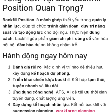
Position Quan Trọng?
Backfill Position
là
mảnh ghép
thiết yếu trong
quản lý
nhân lực
, giúp tổ chức
tránh gián đoạn
,
duy trì năng
suất
và
tạo động lực
cho đội ngũ. Thực hiện
đúng
cách
, backfill góp phần
giảm chi phí
,
củng cố
văn hóa
nội bộ,
đảm bảo
dự án không chậm trễ.
Hành động ngay hôm nay
Đánh giá rủi ro
: Xác định vị trí nào dễ thiếu hụt,
xây dựng
kế hoạch dự phòng
.
Triển khai chiến lược backfill
: Kết hợp
tạm thời
,
tuyển nhanh
và
lâu dài
.
Ứng dụng công nghệ
: ATS, AI để
tối ưu
thời gian
tuyển dụng, chất lượng ứng viên.
Xây dựng kế hoạch nhân lực
: Kết nối backfill với
succession planning
,
workforce planning
.