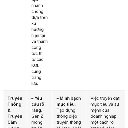
nhanh
chóng
dựa trên
xu
hướng
hiện tại
và thành
công
tức thì
từ các
KOL
cùng
trang
lứa.
Truyền
–
Yêu
–
Minh bạch
Việc truyền đạt
Thông
cầu rõ
mục tiêu:
mục tiêu và sứ
&
ràng:
Tạo dựng
mệnh của
Truyền
Gen Z
thông điệp
doanh nghiệp
Cảm
mong
truyền thông
một cách rõ