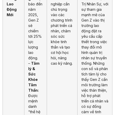
Lao
báo đến
nghiệp cần
Trị Nhân Sự, với
Động
năm
chú trọng
sự tham gia
Mới
2025,
vào các
mạnh mẽ của
Gen Z
chương trình
Gen Z vào thị
sẽ
phát triển cá
trường lao
chiếm
nhân, chăm
động đặt ra
tới 25%
sóc sức
yêu cầu cấp
lực
khỏe tinh
thiết trong việc
lượng
thần và tạo
thay đổi mô
lao
cơ hội học
hình quản trị
động.
hỏi, nâng
nhân sự truyền
–
Tâm
cao kỹ năng.
thống. Những
lý &
con số và phân
Sức
tích tâm lý cho
Khỏe
thấy Gen Z cần
Tâm
môi trường làm
Thần:
việc thân thiện,
Được
hỗ trợ phát
mệnh
triển cá nhân và
danh
có sự đồng
“thế hệ
cảm về tinh