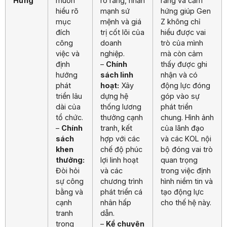
Hứng
muốn
rõ ràng, nhấn
ràng và cảm
hiểu rõ
mạnh sứ
hứng giúp Gen
mục
mệnh và giá
Z không chỉ
đích
trị cốt lõi của
hiểu được vai
công
doanh
trò của mình
việc và
nghiệp.
mà còn cảm
định
–
Chính
thấy được ghi
hướng
sách linh
nhận và có
phát
hoạt:
Xây
động lực đóng
triển lâu
dựng hệ
góp vào sự
dài của
thống lương
phát triển
tổ chức.
thưởng cạnh
chung. Hình ảnh
–
Chính
tranh, kết
của lãnh đạo
sách
hợp với các
và các KOL nội
khen
chế độ phúc
bộ đóng vai trò
thưởng:
lợi linh hoạt
quan trọng
Đòi hỏi
và các
trong việc định
sự công
chương trình
hình niềm tin và
bằng và
phát triển cá
tạo động lực
cạnh
nhân hấp
cho thế hệ này.
tranh
dẫn.
trong
–
Kể chuyện