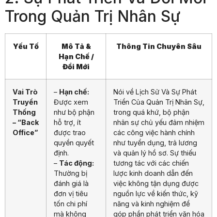
Trong Quản Trị Nhân Sự
Yếu Tố
Mô Tả &
Thông Tin Chuyên Sâu
Hạn Chế /
Đổi Mới
Vai Trò
–
Hạn chế:
Nói về Lịch Sử Và Sự Phát
Truyền
Được xem
Triển Của Quản Trị Nhân Sự,
Thống
như bộ phận
trong quá khứ, bộ phận
– “Back
hỗ trợ, ít
nhân sự chủ yếu đảm nhiệm
Office”
được trao
các công việc hành chính
quyền quyết
như tuyển dụng, trả lương
định.
và quản lý hồ sơ. Sự thiếu
–
Tác động:
tương tác với các chiến
Thường bị
lược kinh doanh dẫn đến
đánh giá là
việc không tận dụng được
đơn vị tiêu
nguồn lực về kiến thức, kỹ
tốn chi phí
năng và kinh nghiệm để
mà không
góp phần phát triển văn hóa