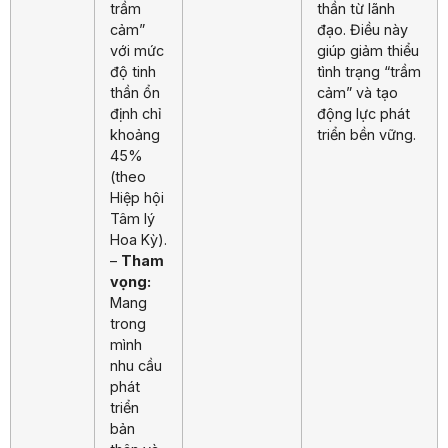
trầm
thần từ lãnh
cảm”
đạo. Điều này
với mức
giúp giảm thiểu
độ tinh
tình trạng “trầm
thần ổn
cảm” và tạo
định chỉ
động lực phát
khoảng
triển bền vững.
45%
(theo
Hiệp hội
Tâm lý
Hoa Kỳ).
–
Tham
vọng:
Mang
trong
mình
nhu cầu
phát
triển
bản