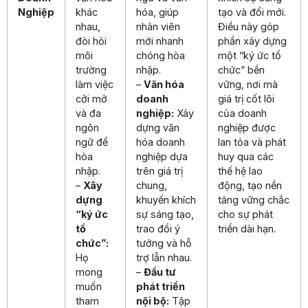
Nghiệp
khác
hóa, giúp
tạo và đổi mới.
nhau,
nhân viên
Điều này góp
đòi hỏi
mới nhanh
phần xây dựng
môi
chóng hòa
một “ký ức tổ
trường
nhập.
chức” bền
làm việc
–
Văn hóa
vững, nơi mà
cởi mở
doanh
giá trị cốt lõi
và đa
nghiệp:
Xây
của doanh
ngôn
dựng văn
nghiệp được
ngữ để
hóa doanh
lan tỏa và phát
hòa
nghiệp dựa
huy qua các
nhập.
trên giá trị
thế hệ lao
–
Xây
chung,
động, tạo nền
dựng
khuyến khích
tảng vững chắc
“ký ức
sự sáng tạo,
cho sự phát
tổ
trao đổi ý
triển dài hạn.
chức”:
tưởng và hỗ
Họ
trợ lẫn nhau.
mong
–
Đầu tư
muốn
phát triển
tham
nội bộ:
Tập