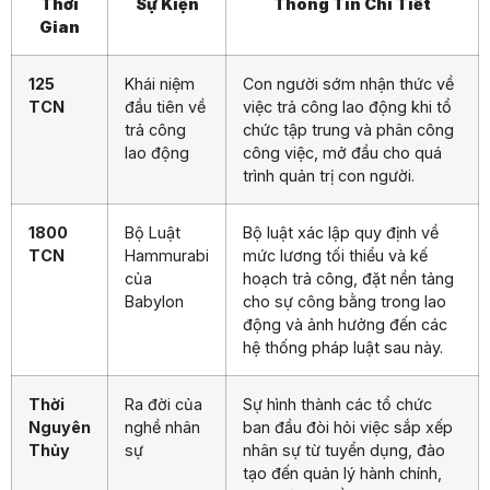
Thời
Sự Kiện
Thông Tin Chi Tiết
Gian
125
Khái niệm
Con người sớm nhận thức về
TCN
đầu tiên về
việc trả công lao động khi tổ
trả công
chức tập trung và phân công
lao động
công việc, mở đầu cho quá
trình quản trị con người.
1800
Bộ Luật
Bộ luật xác lập quy định về
TCN
Hammurabi
mức lương tối thiểu và kế
của
hoạch trả công, đặt nền tảng
Babylon
cho sự công bằng trong lao
động và ảnh hưởng đến các
hệ thống pháp luật sau này.
Thời
Ra đời của
Sự hình thành các tổ chức
Nguyên
nghề nhân
ban đầu đòi hỏi việc sắp xếp
Thủy
sự
nhân sự từ tuyển dụng, đào
tạo đến quản lý hành chính,