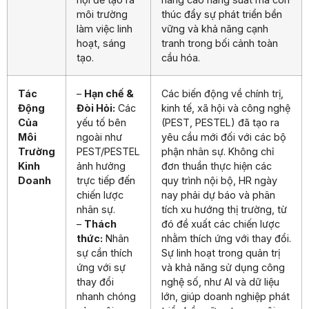
môi trường
thúc đẩy sự phát triển bền
làm việc linh
vững và khả năng cạnh
hoạt, sáng
tranh trong bối cảnh toàn
tạo.
cầu hóa.
Tác
–
Hạn chế &
Các biến động về chính trị,
Động
Đòi Hỏi:
Các
kinh tế, xã hội và công nghệ
Của
yếu tố bên
(PEST, PESTEL) đã tạo ra
Môi
ngoài như
yêu cầu mới đối với các bộ
Trường
PEST/PESTEL
phận nhân sự. Không chỉ
Kinh
ảnh hưởng
đơn thuần thực hiện các
Doanh
trực tiếp đến
quy trình nội bộ, HR ngày
chiến lược
nay phải dự báo và phân
nhân sự.
tích xu hướng thị trường, từ
–
Thách
đó đề xuất các chiến lược
thức:
Nhân
nhằm thích ứng với thay đổi.
sự cần thích
Sự linh hoạt trong quản trị
ứng với sự
và khả năng sử dụng công
thay đổi
nghệ số, như AI và dữ liệu
nhanh chóng
lớn, giúp doanh nghiệp phát