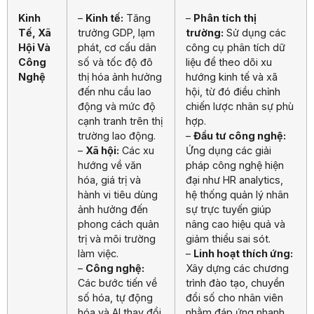
Kinh
–
Kinh tế:
Tăng
–
Phân tích thị
Tế, Xã
trưởng GDP, lạm
trường:
Sử dụng các
Hội Và
phát, cơ cấu dân
công cụ phân tích dữ
Công
số và tốc độ đô
liệu để theo dõi xu
Nghệ
thị hóa ảnh hưởng
hướng kinh tế và xã
đến nhu cầu lao
hội, từ đó điều chỉnh
động và mức độ
chiến lược nhân sự phù
cạnh tranh trên thị
hợp.
trường lao động.
–
Đầu tư công nghệ:
–
Xã hội:
Các xu
Ứng dụng các giải
hướng về văn
pháp công nghệ hiện
hóa, giá trị và
đại như HR analytics,
hành vi tiêu dùng
hệ thống quản lý nhân
ảnh hưởng đến
sự trực tuyến giúp
phong cách quản
nâng cao hiệu quả và
trị và môi trường
giảm thiểu sai sót.
làm việc.
–
Linh hoạt thích ứng:
–
Công nghệ:
Xây dựng các chương
Các bước tiến về
trình đào tạo, chuyển
số hóa, tự động
đổi số cho nhân viên
hóa và AI thay đổi
nhằm đáp ứng nhanh