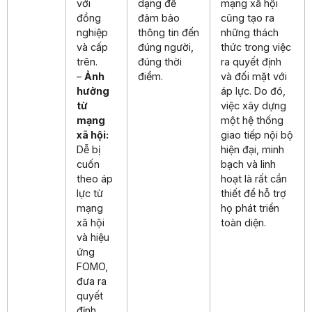
với
dạng để
mạng xã hội
đồng
đảm bảo
cũng tạo ra
nghiệp
thông tin đến
những thách
và cấp
đúng người,
thức trong việc
trên.
đúng thời
ra quyết định
–
Ảnh
điểm.
và đối mặt với
hưởng
áp lực. Do đó,
từ
việc xây dựng
mạng
một hệ thống
xã hội:
giao tiếp nội bộ
Dễ bị
hiện đại, minh
cuốn
bạch và linh
theo áp
hoạt là rất cần
lực từ
thiết để hỗ trợ
mạng
họ phát triển
xã hội
toàn diện.
và hiệu
ứng
FOMO,
đưa ra
quyết
định