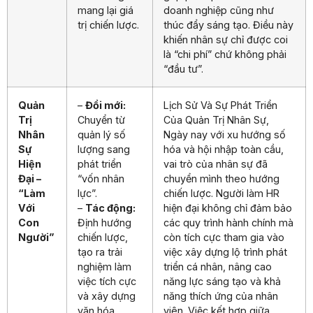
mang lại giá
doanh nghiệp cũng như
trị chiến lược.
thúc đẩy sáng tạo. Điều này
khiến nhân sự chỉ được coi
là “chi phí” chứ không phải
“đầu tư”.
Quản
–
Đổi mới:
Lịch Sử Và Sự Phát Triển
Trị
Chuyển từ
Của Quản Trị Nhân Sự,
Nhân
quản lý số
Ngày nay với xu hướng số
Sự
lượng sang
hóa và hội nhập toàn cầu,
Hiện
phát triển
vai trò của nhân sự đã
Đại –
“vốn nhân
chuyển mình theo hướng
“Làm
lực”.
chiến lược. Người làm HR
Với
–
Tác động:
hiện đại không chỉ đảm bảo
Con
Định hướng
các quy trình hành chính mà
Người”
chiến lược,
còn tích cực tham gia vào
tạo ra trải
việc xây dựng lộ trình phát
nghiệm làm
triển cá nhân, nâng cao
việc tích cực
năng lực sáng tạo và khả
và xây dựng
năng thích ứng của nhân
văn hóa
viên. Việc kết hợp giữa