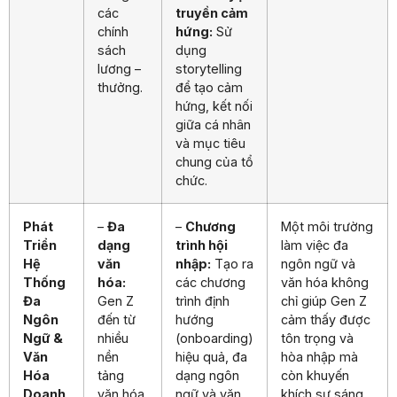
các
truyền cảm
chính
hứng:
Sử
sách
dụng
lương –
storytelling
thưởng.
để tạo cảm
hứng, kết nối
giữa cá nhân
và mục tiêu
chung của tổ
chức.
Phát
–
Đa
–
Chương
Một môi trường
Triển
dạng
trình hội
làm việc đa
Hệ
văn
nhập:
Tạo ra
ngôn ngữ và
Thống
hóa:
các chương
văn hóa không
Đa
Gen Z
trình định
chỉ giúp Gen Z
Ngôn
đến từ
hướng
cảm thấy được
Ngữ &
nhiều
(onboarding)
tôn trọng và
Văn
nền
hiệu quả, đa
hòa nhập mà
Hóa
tảng
dạng ngôn
còn khuyến
Doanh
văn hóa
ngữ và văn
khích sự sáng