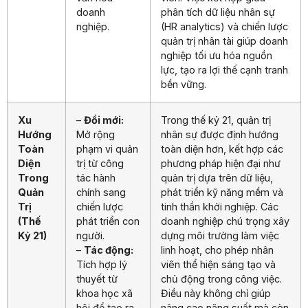
doanh
phân tích dữ liệu nhân sự
nghiệp.
(HR analytics) và chiến lược
quản trị nhân tài giúp doanh
nghiệp tối ưu hóa nguồn
lực, tạo ra lợi thế cạnh tranh
bền vững.
Xu
–
Đổi mới:
Trong thế kỷ 21, quản trị
Hướng
Mở rộng
nhân sự được định hướng
Toàn
phạm vi quản
toàn diện hơn, kết hợp các
Diện
trị từ công
phương pháp hiện đại như
Trong
tác hành
quản trị dựa trên dữ liệu,
Quản
chính sang
phát triển kỹ năng mềm và
Trị
chiến lược
tinh thần khởi nghiệp. Các
(Thế
phát triển con
doanh nghiệp chú trọng xây
Kỷ 21)
người.
dựng môi trường làm việc
–
Tác động:
linh hoạt, cho phép nhân
Tích hợp lý
viên thể hiện sáng tạo và
thuyết từ
chủ động trong công việc.
khoa học xã
Điều này không chỉ giúp
hội để tạo ra
nâng cao năng suất mà còn