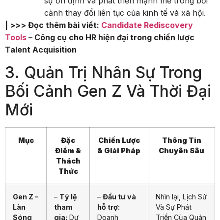
sự ổn định và phát triển mạnh mẽ trong bối
cảnh thay đổi liên tục của kinh tế và xã hội.
| >>> Đọc thêm bài viết:
Candidate Rediscovery
Tools
– Công cụ cho HR hiện đại trong chiến lược
Talent Acquisition
3. Quản Trị Nhân Sự Trong
Bối Cảnh Gen Z Và Thời Đại
Mới
Mục
Đặc
Chiến Lược
Thông Tin
Điểm &
& Giải Pháp
Chuyên Sâu
Thách
Thức
Gen Z –
–
Tỷ lệ
–
Đầu tư và
Nhìn lại, Lịch Sử
Làn
tham
hỗ trợ:
Và Sự Phát
Sóng
gia:
Dự
Doanh
Triển Của Quản