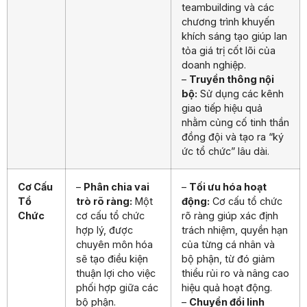
teambuilding và các
chương trình khuyến
khích sáng tạo giúp lan
tỏa giá trị cốt lõi của
doanh nghiệp.
–
Truyền thông nội
bộ:
Sử dụng các kênh
giao tiếp hiệu quả
nhằm củng cố tinh thần
đồng đội và tạo ra “ký
ức tổ chức” lâu dài.
Cơ Cấu
–
Phân chia vai
–
Tối ưu hóa hoạt
Tổ
trò rõ ràng:
Một
động:
Cơ cấu tổ chức
Chức
cơ cấu tổ chức
rõ ràng giúp xác định
hợp lý, được
trách nhiệm, quyền hạn
chuyên môn hóa
của từng cá nhân và
sẽ tạo điều kiện
bộ phận, từ đó giảm
thuận lợi cho việc
thiểu rủi ro và nâng cao
phối hợp giữa các
hiệu quả hoạt động.
bộ phận.
–
Chuyển đổi linh