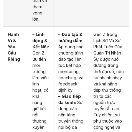
thân và
tham
vọng
lớn.
Hành
–
Linh
–
Đào tạo &
Gen Z trong
Vi &
động &
hướng dẫn:
Lịch Sử Và Sự
Yêu
Kết Nối:
Áp dụng các
Phát Triển Của
Cầu
Gen Z
chương trình
Quản Trị Nhân
Riêng
ưu tiên
đào tạo liên
Sự được nuôi
môi
tục kết hợp
dưỡng trong
trường
mentoring,
thời đại số, nên
làm việc
coaching, và
sự nhanh nhạy
linh
feedback
và khả năng
hoạt, có
định kỳ.
tiếp thu thông
khả
–
Giao tiếp
tin từ các
năng
đa kênh:
Sử
nguồn trực
giữ kết
dụng các
tuyến rất cao.
nối
nền tảng
Tuy nhiên, sự
thường
truyền thông
phụ thuộc vào
xuyên
nội bộ đa
công nghệ và