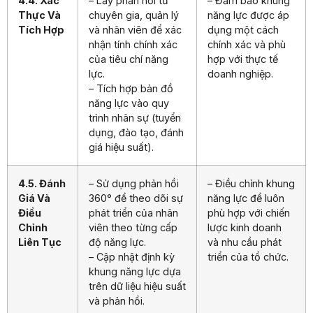
4.4. Xác
– Lấy phản hồi từ
– Đảm bảo khung
Thực Và
chuyên gia, quản lý
năng lực được áp
Tích Hợp
và nhân viên để xác
dụng một cách
nhận tính chính xác
chính xác và phù
của tiêu chí năng
hợp với thực tế
lực.
doanh nghiệp.
– Tích hợp bản đồ
năng lực vào quy
trình nhân sự (tuyển
dụng, đào tạo, đánh
giá hiệu suất).
4.5. Đánh
– Sử dụng phản hồi
– Điều chỉnh khung
Giá Và
360° để theo dõi sự
năng lực để luôn
Điều
phát triển của nhân
phù hợp với chiến
Chỉnh
viên theo từng cấp
lược kinh doanh
Liên Tục
độ năng lực.
và nhu cầu phát
– Cập nhật định kỳ
triển của tổ chức.
khung năng lực dựa
trên dữ liệu hiệu suất
và phản hồi.