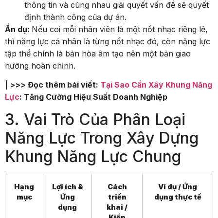
thông tin và cùng nhau giải quyết vấn đề sẽ quyết
định thành công của dự án.
Ẩn dụ:
Nếu coi mỗi nhân viên là một nốt nhạc riêng lẻ,
thì năng lực cá nhân là từng nốt nhạc đó, còn năng lực
tập thể chính là bản hòa âm tạo nên một bản giao
hưởng hoàn chỉnh.
| >>> Đọc thêm bài viết:
Tại Sao Cần Xây Khung Năng
Lực
: Tăng Cường Hiệu Suất Doanh Nghiệp
3. Vai Trò Của Phân Loại
Năng Lực Trong Xây Dựng
Khung Năng Lực Chung
Hạng
Lợi ích &
Cách
Ví dụ / Ứng
mục
Ứng
triển
dụng thực tế
dụng
khai /
Kiến