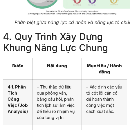
Phân biệt giữa năng lực cá nhân và năng lực tổ chứ
4. Quy Trình Xây Dựng
Khung Năng Lực Chung
Bước
Nội dung
Mục tiêu / Hành
động
4.1. Phân
– Thu thập dữ liệu
– Xác định các yếu
Tích
qua phỏng vấn,
tố cốt lõi cần có
Công
bảng câu hỏi, phân
để hoàn thành
Việc (Job
tích lịch sử làm việc
công việc một
Analysis)
để hiểu rõ nhiệm vụ
cách xuất sắc.
của từng vị trí.