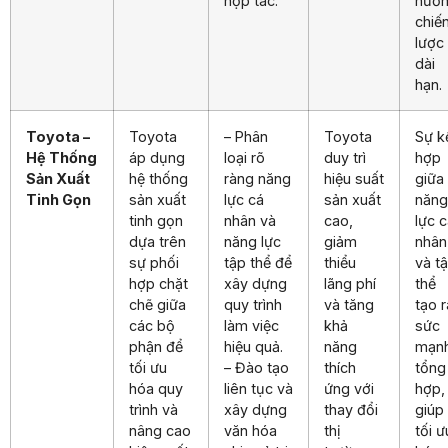
hợp tác.
hướ
chiế
lược
dài
hạn.
Toyota –
Toyota
– Phân
Toyota
Sự k
Hệ Thống
áp dụng
loại rõ
duy trì
hợp
Sản Xuất
hệ thống
ràng năng
hiệu suất
giữa
Tinh Gọn
sản xuất
lực cá
sản xuất
năng
tinh gọn
nhân và
cao,
lực 
dựa trên
năng lực
giảm
nhân
sự phối
tập thể để
thiểu
và t
hợp chặt
xây dựng
lãng phí
thể
chẽ giữa
quy trình
và tăng
tạo r
các bộ
làm việc
khả
sức
phận để
hiệu quả.
năng
mạn
tối ưu
– Đào tạo
thích
tổng
hóa quy
liên tục và
ứng với
hợp,
trình và
xây dựng
thay đổi
giúp
nâng cao
văn hóa
thị
tối ư