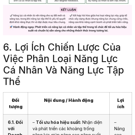
6. Lợi Ích Chiến Lược Của
Việc Phân Loại Năng Lực
Cá Nhân Và Năng Lực Tập
Thể
Đối
Nội dung / Hành động
Lợi
tượng
ích
6.1. Đối
–
Tối ưu hóa hiệu suất:
Nhận diện
–
với
và phát triển các khoảng trống
Nâng
Doanh
năng lực giúp nâng cao năng suất
cao