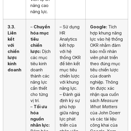
nâng cao
năng lực.
3.3.
–
Chuyển
– Sử dụng
Google:
Tích
Liên
hóa mục
HR
hợp khung năng
kết
tiêu
Analytics
lực vào hệ thống
với
chiến
kết hợp
OKR nhằm đảm
chiến
lược:
Dịch
với hệ
bảo mỗi nhân
lược
các mục
thống OKR
viên phát triển
kinh
tiêu kinh
để liên kết
theo đúng mục
doanh
doanh
mục tiêu
tiêu chiến lược
thành các
chiến lược
của doanh
năng lực
với khung
nghiệp. Thông
cần thiết
năng lực.
tin được xác
cho từng
– Đánh giá
nhận qua cuốn
vị trí.
định kỳ sự
sách
Measure
–
Tối ưu
phù hợp
What Matters
hóa
giữa năng
của John Doerr
nguồn
lực phát
và các tài liệu
nhân lực:
triển của
công khai của