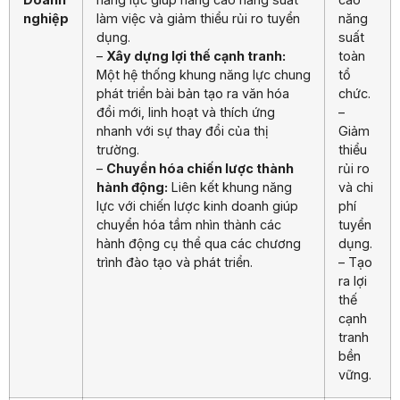
nghiệp
làm việc và giảm thiểu rủi ro tuyển
năng
dụng.
suất
–
Xây dựng lợi thế cạnh tranh:
toàn
Một hệ thống khung năng lực chung
tổ
phát triển bài bản tạo ra văn hóa
chức.
đổi mới, linh hoạt và thích ứng
–
nhanh với sự thay đổi của thị
Giảm
trường.
thiểu
–
Chuyển hóa chiến lược thành
rủi ro
hành động:
Liên kết khung năng
và chi
lực với chiến lược kinh doanh giúp
phí
chuyển hóa tầm nhìn thành các
tuyển
hành động cụ thể qua các chương
dụng.
trình đào tạo và phát triển.
– Tạo
ra lợi
thế
cạnh
tranh
bền
vững.