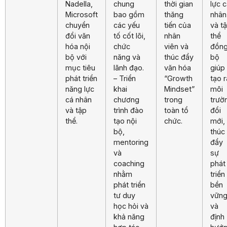
Nadella,
chung
thời gian
lực 
Microsoft
bao gồm
thăng
nhân
chuyển
các yếu
tiến của
và t
đổi văn
tố cốt lõi,
nhân
thể
hóa nội
chức
viên và
đồn
bộ với
năng và
thúc đẩy
bộ
mục tiêu
lãnh đạo.
văn hóa
giúp
phát triển
– Triển
“Growth
tạo r
năng lực
khai
Mindset”
môi
cá nhân
chương
trong
trườ
và tập
trình đào
toàn tổ
đổi
thể.
tạo nội
chức.
mới,
bộ,
thúc
mentoring
đẩy
và
sự
coaching
phát
nhằm
triển
phát triển
bền
tư duy
vữn
học hỏi và
và
khả năng
định