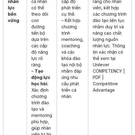
nhân
cá nhân
cấp độ
ràng cho nhân
lực
có thể
phát triển
viên, kết hợp
bền
theo dõi
cụ thể.
các chương trình
vững
con
– Kết hợp
đào tạo liên tục
đường
chương
nhằm duy trì và
tiến bộ
trình
nâng cao chất
dựa trên
mentoring,
lượng nguồn
các cấp
coaching
nhân lực. Thông
độ năng
và các
tin xác nhận có
lực rõ
khóa đào
thể xem tại
ràng.
tạo nội bộ
Unilever
–
Tạo
nhằm đáp
COMPETENCY |
động lực
ứng nhu
PDF |
học hỏi:
cầu phát
Competitive
Xác định
triển cá
Advantage
chương
nhân.
trình đào
tạo và
mentoring
phù hợp,
giúp nhân
viên tự tin