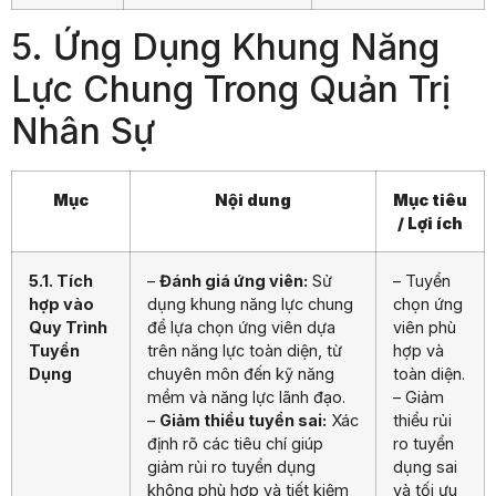
5. Ứng Dụng Khung Năng
Lực Chung Trong Quản Trị
Nhân Sự
Mục
Nội dung
Mục tiêu
/ Lợi ích
5.1. Tích
–
Đánh giá ứng viên:
Sử
– Tuyển
hợp vào
dụng khung năng lực chung
chọn ứng
Quy Trình
để lựa chọn ứng viên dựa
viên phù
Tuyển
trên năng lực toàn diện, từ
hợp và
Dụng
chuyên môn đến kỹ năng
toàn diện.
mềm và năng lực lãnh đạo.
– Giảm
–
Giảm thiểu tuyển sai:
Xác
thiểu rủi
định rõ các tiêu chí giúp
ro tuyển
giảm rủi ro tuyển dụng
dụng sai
không phù hợp và tiết kiệm
và tối ưu