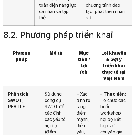
toàn diện năng lực
chương trình đào
cá nhân và tập
tạo, phát triển nhân
thể.
sự.
8.2. Phương pháp triển khai
Phương
Mô tả
Mục
Lời khuyên
pháp
tiêu /
& Gợi ý
Lợi
triển khai
ích
thực tế tại
Việt Nam
Phân tích
Sử dụng
– Xác
–
Thực tiễn:
SWOT,
công cụ
định rõ
Tổ chức các
PESTLE
SWOT để
ràng
buổi
xác định
điểm
workshop
các yếu tố
mạnh,
nội bộ kết
nội bộ
điểm
hợp với
(điểm
yếu,
chuyên gia