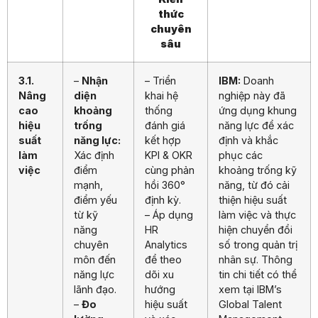
thức
chuyên
sâu
3.1.
–
Nhận
– Triển
IBM:
Doanh
Nâng
diện
khai hệ
nghiệp này đã
cao
khoảng
thống
ứng dụng khung
hiệu
trống
đánh giá
năng lực để xác
suất
năng lực:
kết hợp
định và khắc
làm
Xác định
KPI & OKR
phục các
việc
điểm
cùng phản
khoảng trống kỹ
mạnh,
hồi 360°
năng, từ đó cải
điểm yếu
định kỳ.
thiện hiệu suất
từ kỹ
– Áp dụng
làm việc và thực
năng
HR
hiện chuyển đổi
chuyên
Analytics
số trong quản trị
môn đến
để theo
nhân sự. Thông
năng lực
dõi xu
tin chi tiết có thể
lãnh đạo.
hướng
xem tại IBM’s
–
Đo
hiệu suất
Global Talent