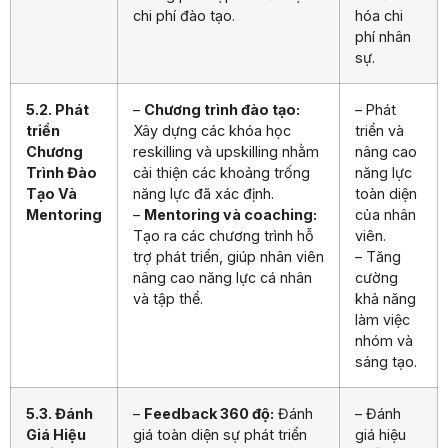
chi phí đào tạo.
hóa chi
phí nhân
sự.
5.2. Phát
–
Chương trình đào tạo:
– Phát
triển
Xây dựng các khóa học
triển và
Chương
reskilling và upskilling nhằm
nâng cao
Trình Đào
cải thiện các khoảng trống
năng lực
Tạo Và
năng lực đã xác định.
toàn diện
Mentoring
–
Mentoring và coaching:
của nhân
Tạo ra các chương trình hỗ
viên.
trợ phát triển, giúp nhân viên
– Tăng
nâng cao năng lực cá nhân
cường
và tập thể.
khả năng
làm việc
nhóm và
sáng tạo.
5.3. Đánh
–
Feedback 360 độ:
Đánh
– Đánh
Giá Hiệu
giá toàn diện sự phát triển
giá hiệu