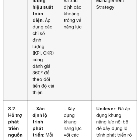
lường
và xác
Management
hiệu suất
định các
Strategy
toàn
khoảng
diện:
Áp
trống về
dụng các
năng lực.
chỉ số
định
lượng
(KPI, OKR)
cùng
đánh giá
360° để
theo dõi
tiến độ cải
thiện.
3.2.
–
Xác
– Xây
Unilever:
Đã áp
Hỗ trợ
định lộ
dựng
dụng khung
phát
trình
khung
năng lực nội bộ
triển
phát
năng lực
để xây dựng lộ
nguồn
triển:
Mỗi
với các
trình phát triển rõ