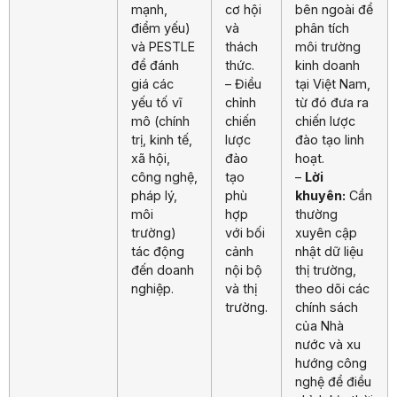
mạnh,
cơ hội
bên ngoài để
điểm yếu)
và
phân tích
và PESTLE
thách
môi trường
để đánh
thức.
kinh doanh
giá các
– Điều
tại Việt Nam,
yếu tố vĩ
chỉnh
từ đó đưa ra
mô (chính
chiến
chiến lược
trị, kinh tế,
lược
đào tạo linh
xã hội,
đào
hoạt.
công nghệ,
tạo
–
Lời
pháp lý,
phù
khuyên:
Cần
môi
hợp
thường
trường)
với bối
xuyên cập
tác động
cảnh
nhật dữ liệu
đến doanh
nội bộ
thị trường,
nghiệp.
và thị
theo dõi các
trường.
chính sách
của Nhà
nước và xu
hướng công
nghệ để điều