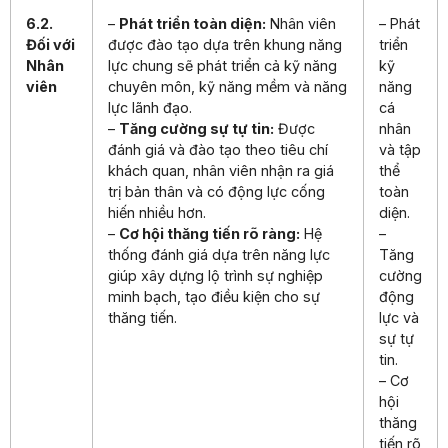
6.2.
–
Phát triển toàn diện:
Nhân viên
– Phát
Đối với
được đào tạo dựa trên khung năng
triển
Nhân
lực chung sẽ phát triển cả kỹ năng
kỹ
viên
chuyên môn, kỹ năng mềm và năng
năng
lực lãnh đạo.
cá
–
Tăng cường sự tự tin:
Được
nhân
đánh giá và đào tạo theo tiêu chí
và tập
khách quan, nhân viên nhận ra giá
thể
trị bản thân và có động lực cống
toàn
hiến nhiều hơn.
diện.
–
Cơ hội thăng tiến rõ ràng:
Hệ
–
thống đánh giá dựa trên năng lực
Tăng
giúp xây dựng lộ trình sự nghiệp
cường
minh bạch, tạo điều kiện cho sự
động
thăng tiến.
lực và
sự tự
tin.
– Cơ
hội
thăng
tiến rõ