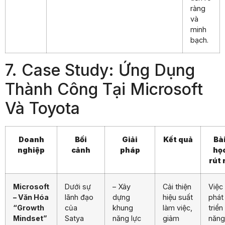
ràng
và
minh
bạch.
7. Case Study: Ứng Dụng
Thành Công Tại Microsoft
Và Toyota
Doanh
Bối
Giải
Kết quả
Bà
nghiệp
cảnh
pháp
họ
rút 
Microsoft
Dưới sự
– Xây
Cải thiện
Việc
– Văn Hóa
lãnh đạo
dựng
hiệu suất
phát
“Growth
của
khung
làm việc,
triển
Mindset”
Satya
năng lực
giảm
năng