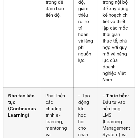
trọng để
độ,
trong nội bộ
đảm bảo
giảm
để xây dựng
tiến độ.
thiểu
kế hoạch chi
rủi ro
tiết và thiết
trì
lập các mốc
hoãn
thời gian
và lãng
thực tế, phù
phí
hợp với quy
nguồn
mô và năng
lực.
lực của
doanh
nghiệp Việt
Nam.
Đào tạo liên
Phát triển
– Tạo
–
Thực tiễn:
tục
các
động
Đầu tư vào
(Continuous
chương
lực
nền tảng
Learning)
trình e-
học
LMS
learning,
hỏi
(Learning
mentoring
cho
Management
và
nhân
System) và