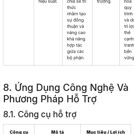
hiệu suất.
chia sẻ tri
trường.
hóa
thức
quy
nhằm tạo
trình
sự đồng
và d
thuận và
trì lợi
nâng cao
thế
khả năng
cạnh
hợp tác
tran
giữa các
bền
bộ phận.
vững
8. Ứng Dụng Công Nghệ Và
Phương Pháp Hỗ Trợ
8.1. Công cụ hỗ trợ
Công cụ
Mô tả
Mục tiêu / Lợi ích