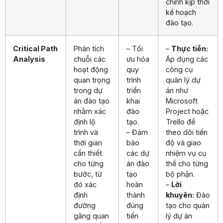
chỉnh kịp thời
kế hoạch
đào tạo.
Critical Path
Phân tích
– Tối
–
Thực tiễn:
Analysis
chuỗi các
ưu hóa
Áp dụng các
hoạt động
quy
công cụ
quan trọng
trình
quản lý dự
trong dự
triển
án như
án đào tạo
khai
Microsoft
nhằm xác
đào
Project hoặc
định lộ
tạo.
Trello để
trình và
– Đảm
theo dõi tiến
thời gian
bảo
độ và giao
cần thiết
các dự
nhiệm vụ cụ
cho từng
án đào
thể cho từng
bước, từ
tạo
bộ phận.
đó xác
hoàn
–
Lời
định
thành
khuyên:
Đào
đường
đúng
tạo cho quản
găng quan
tiến
lý dự án