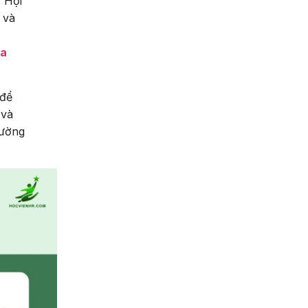
. Hội
 và
ủa
 để
 và
rường