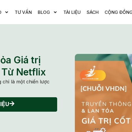
O
TƯ VẤN
BLOG
TÀI LIỆU
SÁCH
CỘNG ĐỒN
ỏa Giá trị
 Từ Netflix
g chỉ là một chiến lược
IỆU