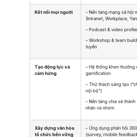
Kết nối mọi người
– Nền tảng mạng xã hội n
(Intranet, Workplace, Y
– Podcast & video profil
– Workshop & team build
tuyến
Tạo động lực và
– Hệ thống khen thưởng
cảm hứng
gamification
– Thử thách sáng tạo (“c
nội bộ”)
– Nền tảng chia sẻ thành
nhân và nhóm
Xây dựng văn hóa
– Ứng dụng phản hồi 36
tổ chức bền vững
(survey, mobile feedbac