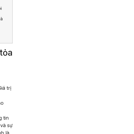
i
và
 tỏa
á trị
ạo
 tin
 và sự
h là