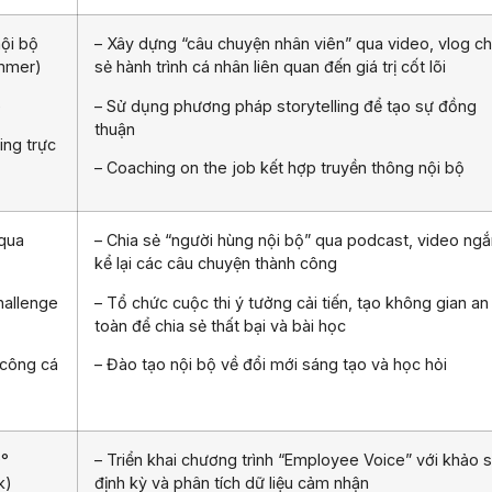
ội bộ
– Xây dựng “câu chuyện nhân viên” qua video, vlog ch
ammer)
sẻ hành trình cá nhân liên quan đến giá trị cốt lõi
e
– Sử dụng phương pháp storytelling để tạo sự đồng
thuận
ing trực
– Coaching on the job kết hợp truyền thông nội bộ
 qua
– Chia sẻ “người hùng nội bộ” qua podcast, video ngắ
kể lại các câu chuyện thành công
hallenge
– Tổ chức cuộc thi ý tưởng cải tiến, tạo không gian an
toàn để chia sẻ thất bại và bài học
 công cá
– Đào tạo nội bộ về đổi mới sáng tạo và học hỏi
0°
– Triển khai chương trình “Employee Voice” với khảo s
k)
định kỳ và phân tích dữ liệu cảm nhận