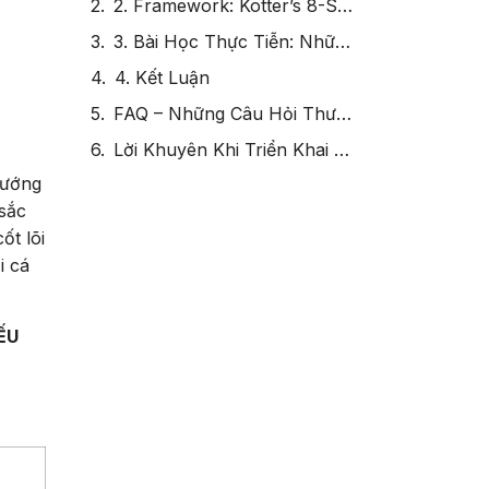
2. Framework: Kotter’s 8-Step Change Model – Công Cụ Để Lan Tỏa Giá Trị Cốt Lõi
3. Bài Học Thực Tiễn: Những Thách Thức và Giải Pháp
4. Kết Luận
FAQ – Những Câu Hỏi Thường Gặp
Lời Khuyên Khi Triển Khai Chiến Lược
hướng
 sắc
ốt lõi
i cá
YẾU