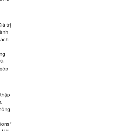
á trị
hành
cách
ứng
và
 góp
 thập
n.
thông
ions”