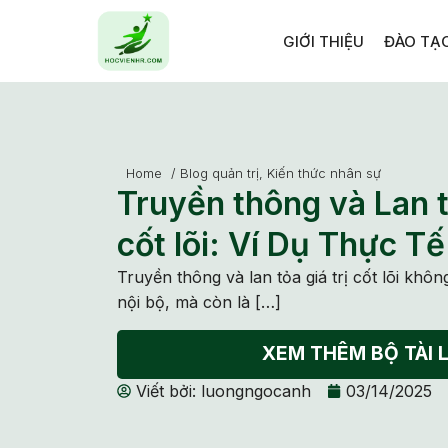
GIỚI THIỆU
ĐÀO TẠ
Home
/
Blog quản trị
,
Kiến thức nhân sự
Truyền thông và Lan t
cốt lõi: Ví Dụ Thực Tế
Truyền thông và lan tỏa giá trị cốt lõi khôn
nội bộ, mà còn là […]
XEM THÊM BỘ TÀI L
Viết bởi:
luongngocanh
03/14/2025