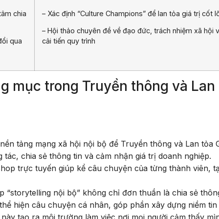
tâm chia
– Xác định “Culture Champions” để lan tỏa giá trị cốt lõ
– Hội thảo chuyên đề về đạo đức, trách nhiệm xã hội 
đổi qua
cải tiến quy trình
ạng mục trong Truyền thông và Lan
ền tảng mạng xã hội nội bộ để Truyền thông và Lan tỏa Gi
g tác, chia sẻ thông tin và cảm nhận giá trị doanh nghiệp.
shop trực tuyến giúp kể câu chuyện của từng thành viên, t
“storytelling nội bộ” không chỉ đơn thuần là chia sẻ thông
hể hiện câu chuyện cá nhân, góp phần xây dựng niềm tin
 này tạo ra môi trường làm việc nơi mọi người cảm thấy mìn