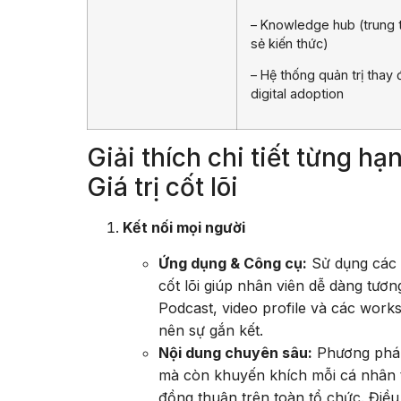
– Knowledge hub (trung 
sẻ kiến thức)
– Hệ thống quản trị thay 
digital adoption
Giải thích chi tiết từng h
Giá trị cốt lõi
Kết nối mọi người
Ứng dụng & Công cụ:
Sử dụng các n
cốt lõi giúp nhân viên dễ dàng tươn
Podcast, video profile và các work
nên sự gắn kết.
Nội dung chuyên sâu:
Phương pháp 
mà còn khuyến khích mỗi cá nhân t
đồng thuận trên toàn tổ chức. Điều