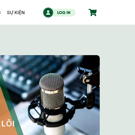
G
SỰ KIỆN