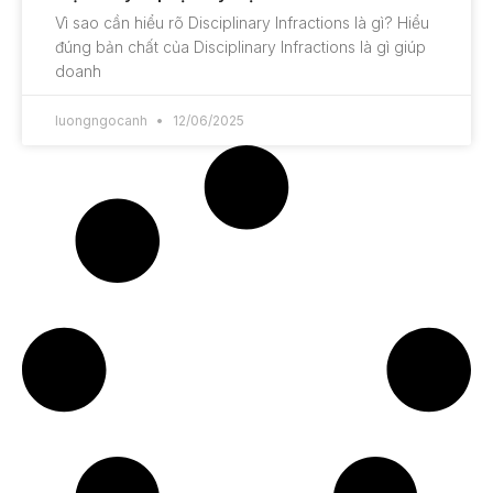
Vì sao cần hiểu rõ Disciplinary Infractions là gì? Hiểu
đúng bản chất của Disciplinary Infractions là gì giúp
doanh
luongngocanh
12/06/2025