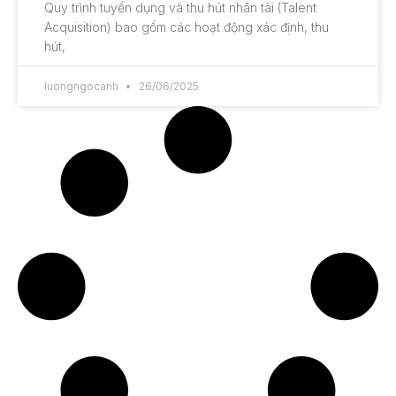
Quy trình tuyển dụng và thu hút nhân tài (Talent
Acquisition) bao gồm các hoạt động xác định, thu
hút,
luongngocanh
26/06/2025