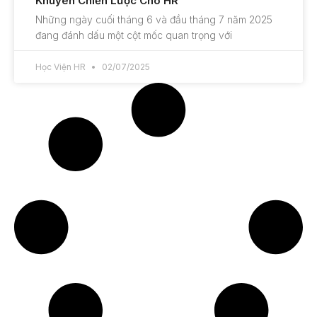
Khuyên Chiến Lược Cho HR
Những ngày cuối tháng 6 và đầu tháng 7 năm 2025
đang đánh dấu một cột mốc quan trọng với
Học Viện HR
02/07/2025