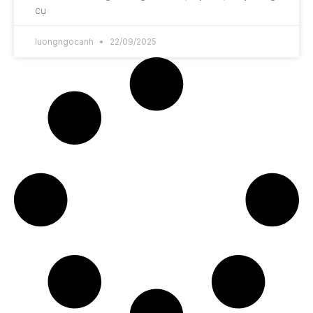
cụ
luongngocanh
22/09/2025