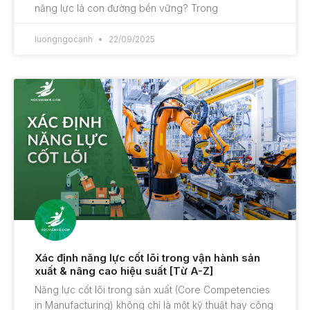
năng lực là con đường bền vững? Trong
luongngocanh
22/09/2025
Xác định năng lực cốt lõi trong vận hành sản
xuất & nâng cao hiệu suất [Từ A-Z]
Năng lực cốt lõi trong sản xuất (Core Competencies
in Manufacturing) không chỉ là một kỹ thuật hay công