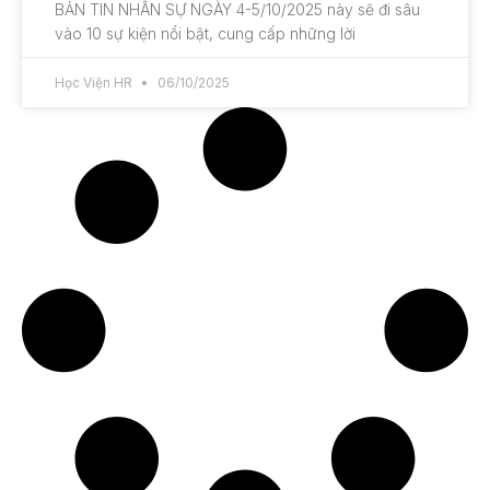
BẢN TIN NHÂN SỰ NGÀY 4-5/10/2025 này sẽ đi sâu
vào 10 sự kiện nổi bật, cung cấp những lời
Học Viện HR
06/10/2025