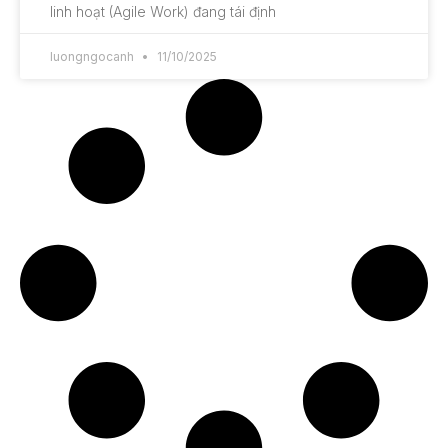
linh hoạt (Agile Work) đang tái định
luongngocanh
11/10/2025