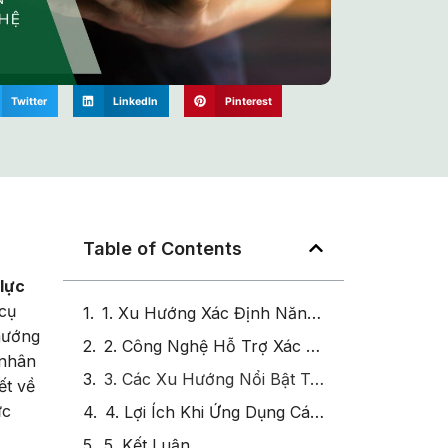
Twitter
LinkedIn
Pinterest
Table of Contents
lực
cụ
1. Xu Hướng Xác Định Năng Lực: Sự Kết Hợp Giữa Mô Hình Tiên Tiến Và Công Nghệ
 hướng
2. Công Nghệ Hỗ Trợ Xác Định Và Phát Triển Năng Lực
 nhân
3. Các Xu Hướng Nổi Bật Trong Xác Định Năng Lực
ết về
ực
4. Lợi Ích Khi Ứng Dụng Các Xu Hướng Xây Dựng Khung Năng Lực
5. Kết Luận