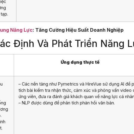
iệc
ứng
tạp.
hung Năng Lực
: Tăng Cường Hiệu Suất Doanh Nghiệp
ác Định Và Phát Triển Năng 
Ứng dụng thực tế
ệu
– Các nền tảng như Pymetrics và HireVue sử dụng AI để 
tích bài kiểm tra nhận thức, cảm xúc và phỏng vấn video
ứng viên, đưa ra đánh giá khách quan về năng lực cá nhân
ống
– NLP được dùng để phân tích phản hồi văn bản.
ương
.
ình
t.