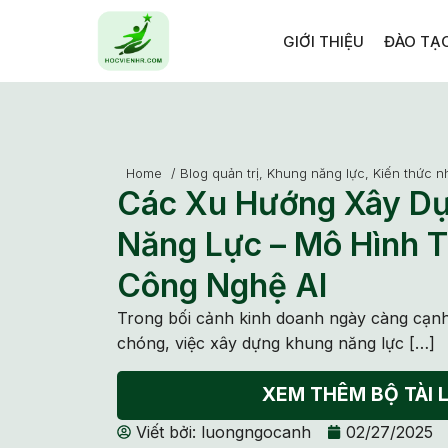
GIỚI THIỆU
ĐÀO TẠ
Home
/
Blog quản trị
,
Khung năng lực
,
Kiến thức n
Các Xu Hướng Xây D
Năng Lực – Mô Hình T
Công Nghệ AI
Trong bối cảnh kinh doanh ngày càng cạnh
chóng, việc xây dựng khung năng lực […]
XEM THÊM BỘ TÀI L
Viết bởi:
luongngocanh
02/27/2025