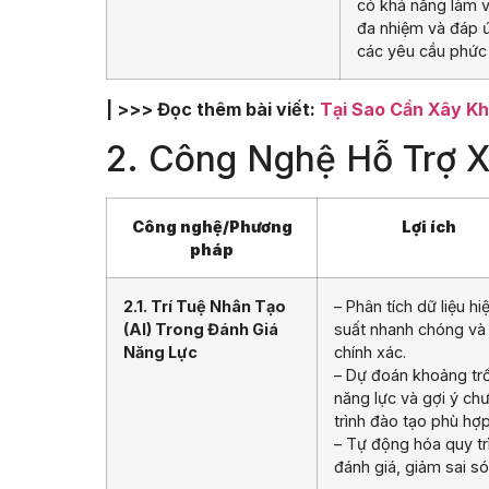
có khả năng làm v
đa nhiệm và đáp 
các yêu cầu phức 
| >>> Đọc thêm bài viết:
Tại Sao Cần Xây K
2. Công Nghệ Hỗ Trợ X
Công nghệ/Phương
Lợi ích
pháp
2.1. Trí Tuệ Nhân Tạo
– Phân tích dữ liệu hi
(AI) Trong Đánh Giá
suất nhanh chóng và
Năng Lực
chính xác.
– Dự đoán khoảng tr
năng lực và gợi ý ch
trình đào tạo phù hợp
– Tự động hóa quy tr
đánh giá, giảm sai só