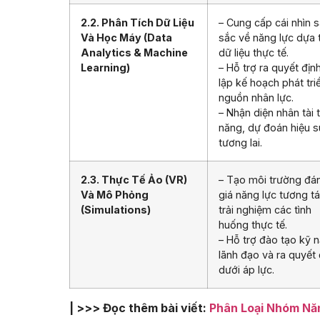
2.2. Phân Tích Dữ Liệu
– Cung cấp cái nhìn 
Và Học Máy (Data
sắc về năng lực dựa 
Analytics & Machine
dữ liệu thực tế.
Learning)
– Hỗ trợ ra quyết địn
lập kế hoạch phát tri
nguồn nhân lực.
– Nhận diện nhân tài 
năng, dự đoán hiệu s
tương lai.
2.3. Thực Tế Ảo (VR)
– Tạo môi trường đá
Và Mô Phỏng
giá năng lực tương tá
(Simulations)
trải nghiệm các tình
huống thực tế.
– Hỗ trợ đào tạo kỹ 
lãnh đạo và ra quyết 
dưới áp lực.
| >>> Đọc thêm bài viết:
Phân Loại Nhóm Nă