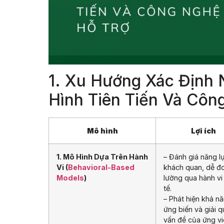
1. Xu Hướng Xác Định 
Hình Tiên Tiến Và Côn
Mô hình
Lợi ích
1. Mô Hình Dựa Trên Hành
– Đánh giá năng l
Vi (
Behavioral-Based
khách quan, dễ đ
Models
)
lường qua hành vi
tế.
– Phát hiện khả n
ứng biến và giải q
vấn đề của ứng vi