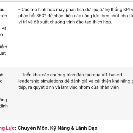
sâu
– Các mô hình học máy phân tích dữ liệu từ hệ thống KPI 
trên
phản hồi 360° để nhận diện các năng lực then chốt cho t
vị trí và đề xuất chương trình đào tạo thích hợp.
h và
ển
tiềm
uất
nh
– Triển khai các chương trình đào tạo qua VR-based
c,
leadership simulations để đánh giá và cải thiện khả năng 
tiếp, ra quyết định và làm việc nhóm của nhân viên.
năng
định
ng Lực
: Chuyên Môn, Kỹ Năng & Lãnh Đạo