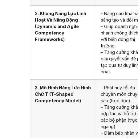
2. Khung Năng Lực Linh
– Nâng cao khả n
Hoạt Và Năng Động
sáng tạo và đổi m
(Dynamic and Agile
– Giúp doanh ngh
Competency
nhanh chóng thíc
Frameworks)
với biến động thị
trường.
– Tăng cường khả
giải quyết vấn đề
tạp qua tư duy lin
hoạt.
3. Mô Hình Năng Lực Hình
– Phát huy tối đa
Chữ T (T-Shaped
chuyên môn chuy
Competency Model)
sâu (trục dọc).
– Tăng cường khả
hợp tác và hỗ trợ
các bộ phận (trục
ngang).
– Đảm bảo nhân v