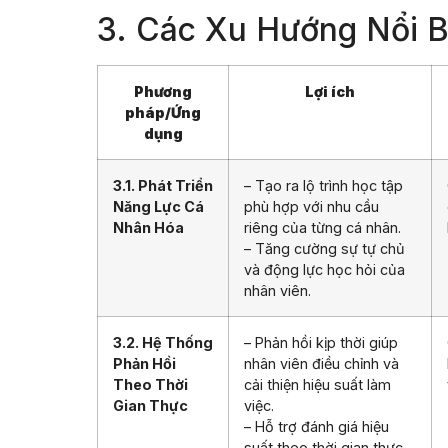
3. Các Xu Hướng Nổi B
Phương
Lợi ích
pháp/Ứng
dụng
3.1. Phát Triển
– Tạo ra lộ trình học tập
Năng Lực Cá
phù hợp với nhu cầu
Nhân Hóa
riêng của từng cá nhân.
– Tăng cường sự tự chủ
và động lực học hỏi của
nhân viên.
3.2. Hệ Thống
– Phản hồi kịp thời giúp
Phản Hồi
nhân viên điều chỉnh và
Theo Thời
cải thiện hiệu suất làm
Gian Thực
việc.
– Hỗ trợ đánh giá hiệu
suất theo thời gian thực,