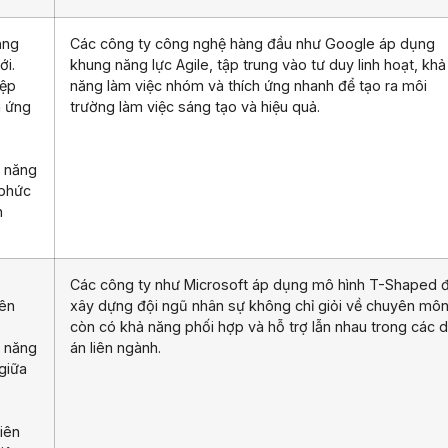
ăng
Các công ty công nghệ hàng đầu như Google áp dụng
ới.
khung năng lực Agile, tập trung vào tư duy linh hoạt, khả
iệp
năng làm việc nhóm và thích ứng nhanh để tạo ra môi
h ứng
trường làm việc sáng tạo và hiệu quả.
 năng
 phức
h
Các công ty như Microsoft áp dụng mô hình T-Shaped 
ên
xây dựng đội ngũ nhân sự không chỉ giỏi về chuyên mô
còn có khả năng phối hợp và hỗ trợ lẫn nhau trong các 
 năng
án liên ngành.
 giữa
iên