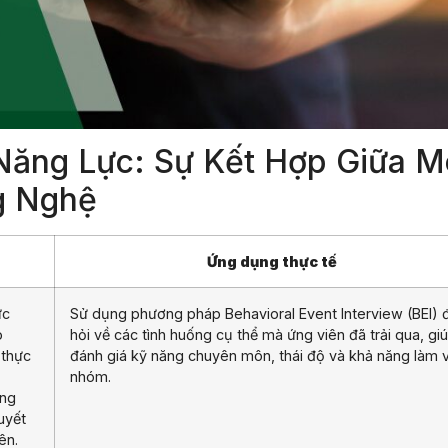
Năng Lực: Sự Kết Hợp Giữa M
g Nghệ
Ứng dụng thực tế
ực
Sử dụng phương pháp Behavioral Event Interview (BEI) 
o
hỏi về các tình huống cụ thể mà ứng viên đã trải qua, gi
 thực
đánh giá kỹ năng chuyên môn, thái độ và khả năng làm v
nhóm.
ăng
uyết
ên.