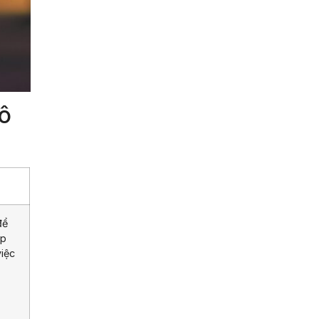
ô
để
úp
iệc