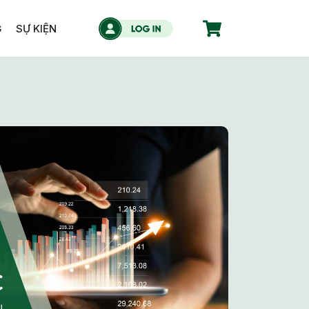
G
SỰ KIỆN