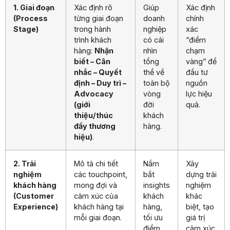
1. Giai đoạn
Xác định rõ
Giúp
Xác định
(Process
từng giai đoạn
doanh
chính
Stage)
trong hành
nghiệp
xác
trình khách
có cái
“điểm
hàng:
Nhận
nhìn
chạm
biết – Cân
tổng
vàng” để
nhắc – Quyết
thể về
đầu tư
định – Duy trì –
toàn bộ
nguồn
Advocacy
vòng
lực hiệu
(giới
đời
quả.
thiệu/thúc
khách
đẩy thương
hàng.
hiệu)
.
2. Trải
Mô tả chi tiết
Nắm
Xây
nghiệm
các touchpoint,
bắt
dựng trải
khách hàng
mong đợi và
insights
nghiệm
(Customer
cảm xúc của
khách
khác
Experience)
khách hàng tại
hàng,
biệt, tạo
mỗi giai đoạn.
tối ưu
giá trị
điểm
cảm xúc