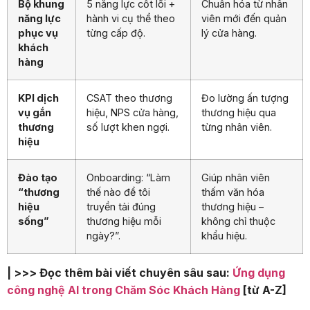
Bộ khung
5 năng lực cốt lõi +
Chuẩn hóa từ nhân
năng lực
hành vi cụ thể theo
viên mới đến quản
phục vụ
từng cấp độ.
lý cửa hàng.
khách
hàng
KPI dịch
CSAT theo thương
Đo lường ấn tượng
vụ gắn
hiệu, NPS cửa hàng,
thương hiệu qua
thương
số lượt khen ngợi.
từng nhân viên.
hiệu
Đào tạo
Onboarding: “Làm
Giúp nhân viên
“thương
thế nào để tôi
thấm văn hóa
hiệu
truyền tải đúng
thương hiệu –
sống”
thương hiệu mỗi
không chỉ thuộc
ngày?”.
khẩu hiệu.
| >>> Đọc thêm bài viết chuyên sâu sau:
Ứng dụng
công nghệ AI trong Chăm Sóc Khách Hàng
[từ A-Z]