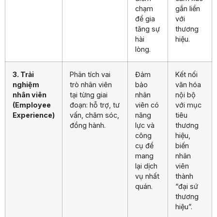
chạm
gắn liền
để gia
với
tăng sự
thương
hài
hiệu.
lòng.
3. Trải
Phân tích vai
Đảm
Kết nối
nghiệm
trò nhân viên
bảo
văn hóa
nhân viên
tại từng giai
nhân
nội bộ
(Employee
đoạn: hỗ trợ, tư
viên có
với mục
Experience)
vấn, chăm sóc,
năng
tiêu
đồng hành.
lực và
thương
công
hiệu,
cụ để
biến
mang
nhân
lại dịch
viên
vụ nhất
thành
quán.
“đại sứ
thương
hiệu”.