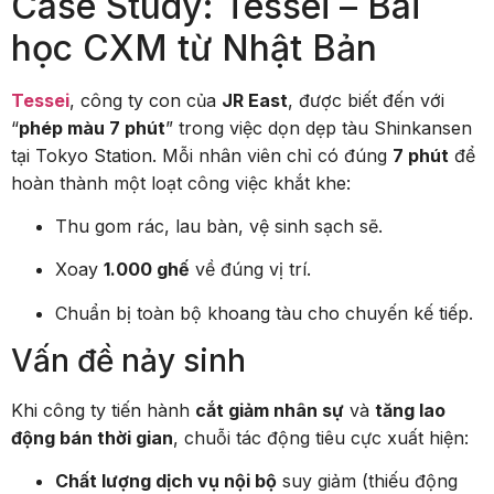
Case Study: Tessei – Bài
học CXM từ Nhật Bản
Tessei
, công ty con của
JR East
, được biết đến với
“
phép màu 7 phút
” trong việc dọn dẹp tàu Shinkansen
tại Tokyo Station. Mỗi nhân viên chỉ có đúng
7 phút
để
hoàn thành một loạt công việc khắt khe:
Thu gom rác, lau bàn, vệ sinh sạch sẽ.
Xoay
1.000 ghế
về đúng vị trí.
Chuẩn bị toàn bộ khoang tàu cho chuyến kế tiếp.
Vấn đề nảy sinh
Khi công ty tiến hành
cắt giảm nhân sự
và
tăng lao
động bán thời gian
, chuỗi tác động tiêu cực xuất hiện:
Chất lượng dịch vụ nội bộ
suy giảm (thiếu động