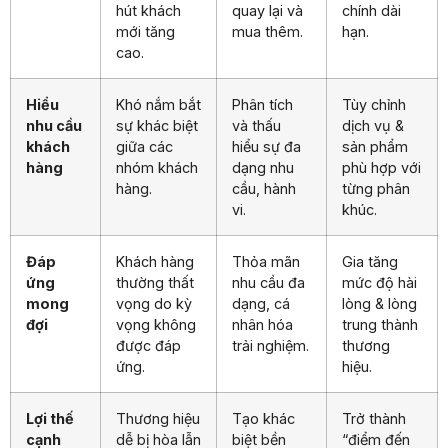
hút khách
quay lại và
chính dài
mới tăng
mua thêm.
hạn.
cao.
Hiểu
Khó nắm bắt
Phân tích
Tùy chỉnh
nhu cầu
sự khác biệt
và thấu
dịch vụ &
khách
giữa các
hiểu sự đa
sản phẩm
hàng
nhóm khách
dạng nhu
phù hợp với
hàng.
cầu, hành
từng phân
vi.
khúc.
Đáp
Khách hàng
Thỏa mãn
Gia tăng
ứng
thường thất
nhu cầu đa
mức độ hài
mong
vọng do kỳ
dạng, cá
lòng & lòng
đợi
vọng không
nhân hóa
trung thành
được đáp
trải nghiệm.
thương
ứng.
hiệu.
Lợi thế
Thương hiệu
Tạo khác
Trở thành
cạnh
dễ bị hòa lẫn
biệt bền
“điểm đến