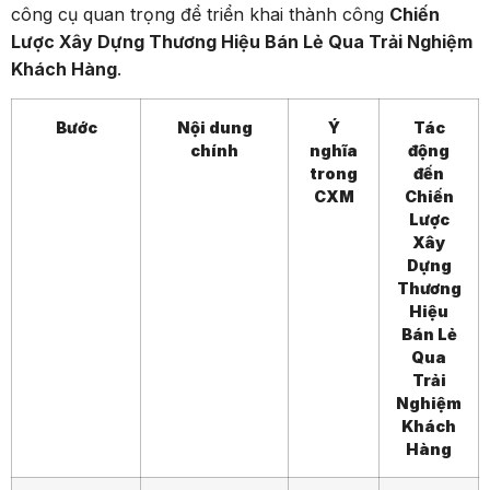
công cụ quan trọng để triển khai thành công
Chiến
Lược Xây Dựng Thương Hiệu Bán Lẻ Qua Trải Nghiệm
Khách Hàng
.
Bước
Nội dung
Ý
Tác
chính
nghĩa
động
trong
đến
CXM
Chiến
Lược
Xây
Dựng
Thương
Hiệu
Bán Lẻ
Qua
Trải
Nghiệm
Khách
Hàng