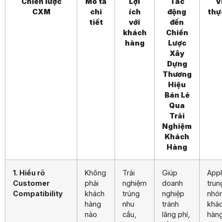
Chiến lược
Mô tả
Lợi
Tác
V
CXM
chi
ích
động
thự
tiết
với
đến
khách
Chiến
hàng
Lược
Xây
Dựng
Thương
Hiệu
Bán Lẻ
Qua
Trải
Nghiệm
Khách
Hàng
1. Hiểu rõ
Không
Trải
Giúp
Appl
Customer
phải
nghiệm
doanh
trun
Compatibility
khách
trúng
nghiệp
nhó
hàng
nhu
tránh
khá
nào
cầu,
lãng phí,
hàn