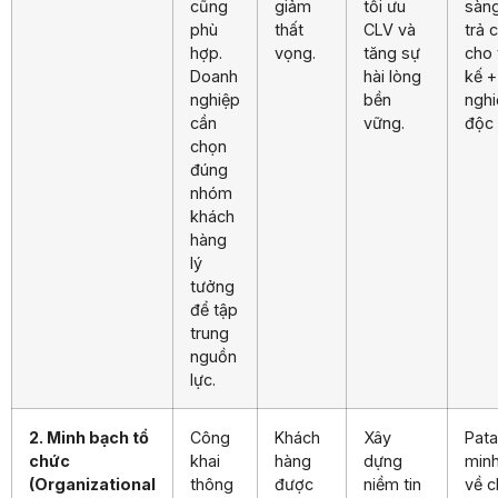
cũng
giảm
tối ưu
sàng
phù
thất
CLV và
trả 
hợp.
vọng.
tăng sự
cho 
Doanh
hài lòng
kế + 
nghiệp
bền
ngh
cần
vững.
độc 
chọn
đúng
nhóm
khách
hàng
lý
tưởng
để tập
trung
nguồn
lực.
2. Minh bạch tổ
Công
Khách
Xây
Pata
chức
khai
hàng
dựng
min
(Organizational
thông
được
niềm tin
về c