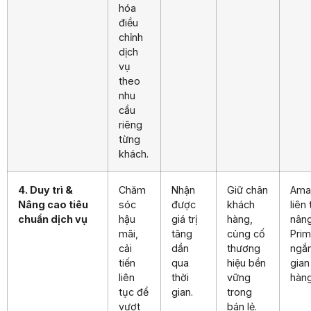
hóa
điều
chỉnh
dịch
vụ
theo
nhu
cầu
riêng
từng
khách.
4. Duy trì &
Chăm
Nhận
Giữ chân
Ama
Nâng cao tiêu
sóc
được
khách
liên
chuẩn dịch vụ
hậu
giá trị
hàng,
nân
mãi,
tăng
củng cố
Prim
cải
dần
thương
ngắn
tiến
qua
hiệu bền
gian
liên
thời
vững
hàng
tục để
gian.
trong
vượt
bán lẻ.