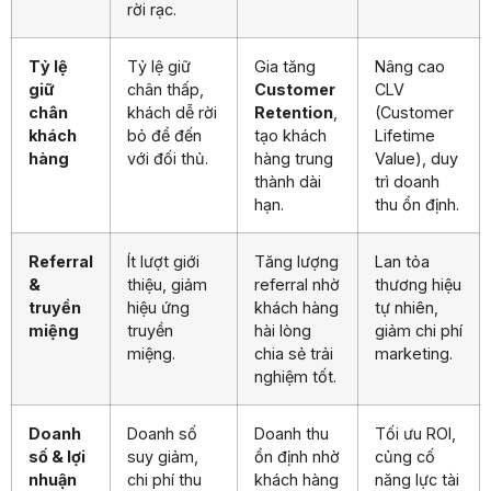
rời rạc.
Tỷ lệ
Tỷ lệ giữ
Gia tăng
Nâng cao
giữ
chân thấp,
Customer
CLV
chân
khách dễ rời
Retention
,
(Customer
khách
bỏ để đến
tạo khách
Lifetime
hàng
với đối thủ.
hàng trung
Value), duy
thành dài
trì doanh
hạn.
thu ổn định.
Referral
Ít lượt giới
Tăng lượng
Lan tỏa
&
thiệu, giảm
referral nhờ
thương hiệu
truyền
hiệu ứng
khách hàng
tự nhiên,
miệng
truyền
hài lòng
giảm chi phí
miệng.
chia sẻ trải
marketing.
nghiệm tốt.
Doanh
Doanh số
Doanh thu
Tối ưu ROI,
số & lợi
suy giảm,
ổn định nhờ
củng cố
nhuận
chi phí thu
khách hàng
năng lực tài