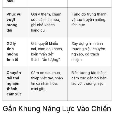
hiệu
Phục vụ
Gợi ý thêm, chăm
Tăng độ trung thành
vượt
sóc cá nhân hóa,
và tạo truyền miệng
mong
ghi nhớ khách
tích cực.
đợi
hàng cũ.
Xử lý
Giải quyết khiếu
Xây dựng hình ảnh
tình
nại, cảm ơn khách,
thương hiệu chuyên
huống
biến “vấn đề”
nghiệp, có trách
tinh tế
thành “ấn tượng”.
nhiệm.
Chuyển
Cảm ơn sau mua,
Biến tương tác thành
đổi trải
thiệp viết tay, nhắn
cảm xúc gắn bó bền
nghiệm
tin cá nhân hóa,
lâu với thương hiệu.
thành
mini gift.
cảm xúc
Gắn Khung Năng Lực Vào Chiến