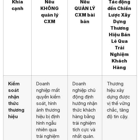
Khía
Nếu
Nếu
Tác động
cạnh
KHÔNG
QUẢN LÝ
đến Chiến
quản lý
CXM bài
Lược Xây
CXM
bản
Dựng
Thương
Hiệu Bán
Lẻ Qua
Trải
Nghiệm
Khách
Hàng
Kiểm
Doanh
Doanh
Thương
soát
nghiệp mất
nghiệp chủ
hiệu xây
nhận
quyền kiểm
động định
dựng được
thức
soát, hình
hướng nhận
vị thế vững
thương
ảnh thương
thức khách
chắc, tăng
hiệu
hiệu bị định
hàng bằng
độ tin cậy.
hình ngẫu
trải nghiệm
nhiên qua
tích cực và
trải nghiệm
nhất quán.