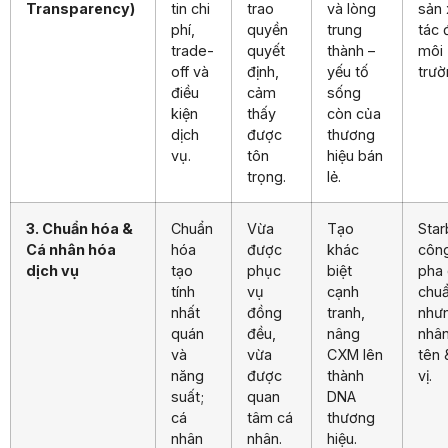
Transparency)
tin chi
trao
và lòng
sản 
phí,
quyền
trung
tác 
trade-
quyết
thành –
môi
off và
định,
yếu tố
trườ
điều
cảm
sống
kiện
thấy
còn của
dịch
được
thương
vụ.
tôn
hiệu bán
trọng.
lẻ.
3. Chuẩn hóa &
Chuẩn
Vừa
Tạo
Star
Cá nhân hóa
hóa
được
khác
côn
dịch vụ
tạo
phục
biệt
pha
tính
vụ
cạnh
chu
nhất
đồng
tranh,
như
quán
đều,
nâng
nhâ
và
vừa
CXM lên
tên 
năng
được
thành
vị.
suất;
quan
DNA
cá
tâm cá
thương
nhân
nhân.
hiệu.