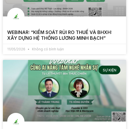
WEBINAR: “KIỂM SOÁT RỦI RO THUẾ VÀ BHXH:
XÂY DỰNG HỆ THỐNG LƯƠNG MINH BẠCH”
11/05/2026
Không có bình luận
SỰ KIỆN