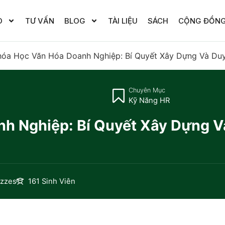
O
TƯ VẤN
BLOG
TÀI LIỆU
SÁCH
CỘNG ĐỒN
hóa Học Văn Hóa Doanh Nghiệp: Bí Quyết Xây Dựng Và Duy
Chuyên Mục
Kỹ Năng HR
h Nghiệp: Bí Quyết Xây Dựng V
izzes
161 Sinh Viên