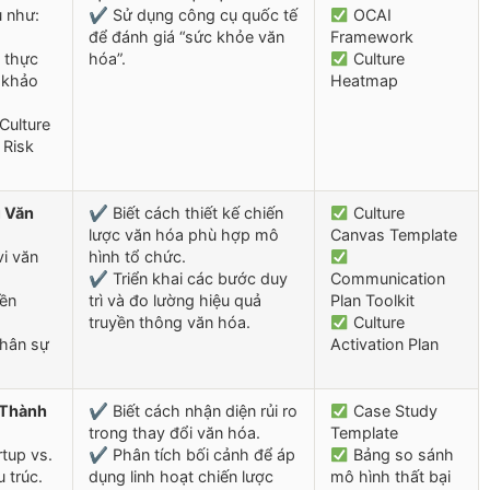
u như:
✔ Sử dụng công cụ quốc tế
OCAI
để đánh giá “sức khỏe văn
Framework
 thực
hóa”.
Culture
 khảo
Heatmap
Culture
 Risk
ì Văn
✔ Biết cách thiết kế chiến
Culture
lược văn hóa phù hợp mô
Canvas Template
vi văn
hình tổ chức.
✔ Triển khai các bước duy
Communication
yền
trì và đo lường hiệu quả
Plan Toolkit
truyền thông văn hóa.
Culture
nhân sự
Activation Plan
 Thành
✔ Biết cách nhận diện rủi ro
Case Study
trong thay đổi văn hóa.
Template
tup vs.
✔ Phân tích bối cảnh để áp
Bảng so sánh
u trúc.
dụng linh hoạt chiến lược
mô hình thất bại