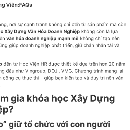
ng Viên:
FAQs
óng, nơi sự cạnh tranh không chỉ đến từ sản phẩm mà còn
ọc Xây Dựng Văn Hóa Doanh Nghiệp
không còn là lựa
nền
văn hóa doanh nghiệp mạnh mẽ
không chỉ tạo nên
ững giúp doanh nghiệp phát triển, giữ chân nhân tài và
p
đến từ Học Viện HR được thiết kế dựa trên hơn 20 năm
àng đầu như Vingroup, DOJI, VMG. Chương trình mang lại
n công cụ thực thi – giúp bạn kiến tạo và duy trì nền văn
.
am gia khóa học Xây Dựng
ệp?
eo” giữ tổ chức với con người