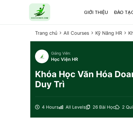
GIỚI THIỆU
ĐÀO TẠ
Trang chủ
All Courses
Kỹ Năng HR
K
Giảng Viên:
Học Viện HR
Khóa Học Văn Hóa Doan
Duy Trì
4 Hours
All Levels
26 Bài Học
2 Qu