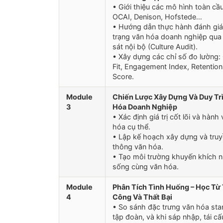
• Giới thiệu các mô hình toàn cầ
OCAI, Denison, Hofstede…
• Hướng dẫn thực hành đánh giá
trạng văn hóa doanh nghiệp qua
sát nội bộ (Culture Audit).
• Xây dựng các chỉ số đo lường: 
Fit, Engagement Index, Retention
Score.
Module
Chiến Lược Xây Dựng Và Duy Tr
3
Hóa Doanh Nghiệp
• Xác định giá trị cốt lõi và hành 
hóa cụ thể.
• Lập kế hoạch xây dựng và tru
thông văn hóa.
• Tạo môi trường khuyến khích 
sống cùng văn hóa.
Module
Phân Tích Tình Huống – Học Từ
4
Công Và Thất Bại
• So sánh đặc trưng văn hóa star
tập đoàn, và khi sáp nhập, tái cấ