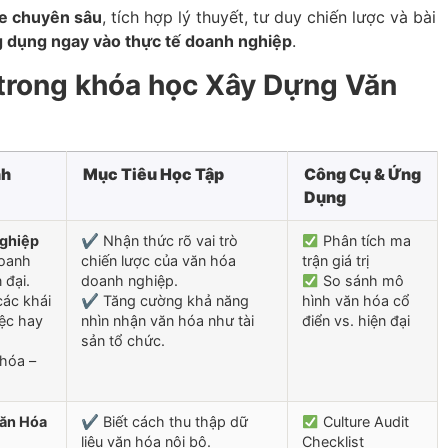
e chuyên sâu
, tích hợp lý thuyết, tư duy chiến lược và bài
 dụng ngay vào thực tế doanh nghiệp
.
trong khóa học Xây Dựng Văn
nh
Mục Tiêu Học Tập
Công Cụ & Ứng
Dụng
ghiệp
✔ Nhận thức rõ vai trò
Phân tích ma
doanh
chiến lược của văn hóa
trận giá trị
 đại.
doanh nghiệp.
So sánh mô
các khái
✔ Tăng cường khả năng
hình văn hóa cổ
iệc hay
nhìn nhận văn hóa như tài
điển vs. hiện đại
sản tổ chức.
 hóa –
Văn Hóa
✔ Biết cách thu thập dữ
Culture Audit
liệu văn hóa nội bộ.
Checklist