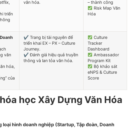
tflix,
văn hóa.
– thành công
Risk Map Văn
i triển
Hóa
 không
 Doanh
✔ Trang bị tài nguyên để
Culture
triển khai EX – PX – Culture
Tracker
ạch
Journey.
Dashboard
ng văn
✔ Đánh giá hiệu quả truyền
Ambassador
thông và lan tỏa văn hóa.
Program Kit
văn hóa,
Bộ khảo sát
eNPS & Culture
ống” của
Score
 khóa học Xây Dựng Văn Hóa
ng loại hình doanh nghiệp (Startup, Tập đoàn, Doanh