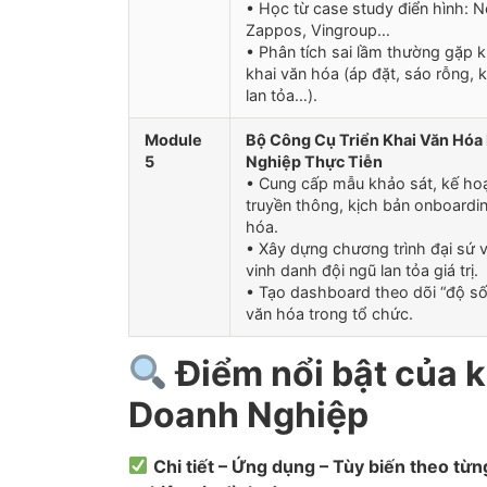
• Học từ case study điển hình: Ne
Zappos, Vingroup…
• Phân tích sai lầm thường gặp kh
khai văn hóa (áp đặt, sáo rỗng,
lan tỏa…).
Module
Bộ Công Cụ Triển Khai Văn Hóa
5
Nghiệp Thực Tiễn
• Cung cấp mẫu khảo sát, kế ho
truyền thông, kịch bản onboardi
hóa.
• Xây dựng chương trình đại sứ 
vinh danh đội ngũ lan tỏa giá trị.
• Tạo dashboard theo dõi “độ s
văn hóa trong tổ chức.
Điểm nổi bật của
Doanh Nghiệp
Chi tiết – Ứng dụng – Tùy biến theo từ