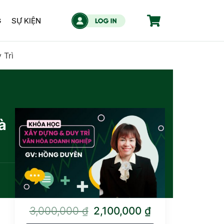
G
SỰ KIỆN
 Trì
à
3,000,000 ₫
2,100,000 ₫