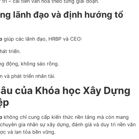
trì – cải tiến văn hóa theo từng giai đoạn.
ng lãnh đạo và định hướng tổ
p
giúp các lãnh đạo, HRBP và CEO:
át triển.
ống động, không sáo rỗng.
và phát triển nhân tài.
sâu của Khóa học Xây Dựng
ệp
p
không chỉ cung cấp kiến thức nền tảng mà còn mang
 chuyên gia nhân sự xây dựng, đánh giá và duy trì nền văn
ợc và lan tỏa bền vững.