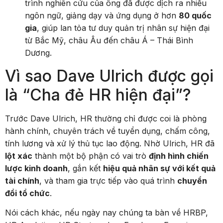
trình nghiên cứu của ông đã được dịch ra nhiều
ngôn ngữ, giảng dạy và ứng dụng ở hơn
80 quốc
gia
, giúp lan tỏa tư duy quản trị nhân sự hiện đại
từ Bắc Mỹ, châu Âu đến châu Á – Thái Bình
Dương.
Vì sao Dave Ulrich được gọi
là “Cha đẻ HR hiện đại”?
Trước Dave Ulrich, HR thường chỉ được coi là phòng
hành chính, chuyên trách về tuyển dụng, chấm công,
tính lương và xử lý thủ tục lao động. Nhờ Ulrich, HR đã
lột xác
thành một bộ phận có vai trò
định hình chiến
lược kinh doanh
, gắn kết
hiệu quả nhân sự với kết quả
tài chính
, và tham gia trực tiếp vào quá trình
chuyển
đổi tổ chức
.
Nói cách khác, nếu ngày nay chúng ta bàn về HRBP,