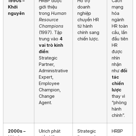
1990s –
HRBP được
Hỗ trợ
Cách
Khởi
giới thiệu
doanh
mạng
nguyên
trong
Human
nghiệp
hóa
Resource
chuyển HR
ngành
Champions
từ hành
HR toàn
(1997). Tập
chính sang
cầu, lần
trung vào
4
chiến lược.
đầu tiên
vai trò kinh
HR
điển
:
được
Strategic
nhìn
Partner,
nhận
Administrative
như
đối
Expert,
tác
Employee
chiến
Champion,
lược
Change
thay vì
Agent.
“phòng
hành
chính”.
2000s –
Ulrich phát
Strategic
HRBP