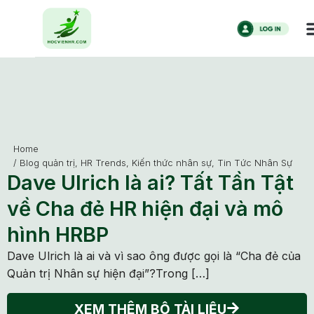
Home
/
Blog quản trị
,
HR Trends
,
Kiến thức nhân sự
,
Tin Tức Nhân Sự
Dave Ulrich là ai? Tất Tần Tật
về Cha đẻ HR hiện đại và mô
hình HRBP
Dave Ulrich là ai và vì sao ông được gọi là “Cha đẻ của
Quản trị Nhân sự hiện đại”?Trong […]
XEM THÊM BỘ TÀI LIỆU