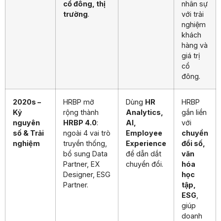
cổ đông, thị
nhân sự
trường
.
với trải
nghiệm
khách
hàng và
giá trị
cổ
đông.
2020s –
HRBP mở
Dùng
HR
HRBP
Kỷ
rộng thành
Analytics,
gắn liền
nguyên
HRBP 4.0
:
AI,
với
số & Trải
ngoài 4 vai trò
Employee
chuyển
nghiệm
truyền thống,
Experience
đổi số,
bổ sung Data
để dẫn dắt
văn
Partner, EX
chuyển đổi.
hóa
Designer, ESG
học
Partner.
tập,
ESG
,
giúp
doanh