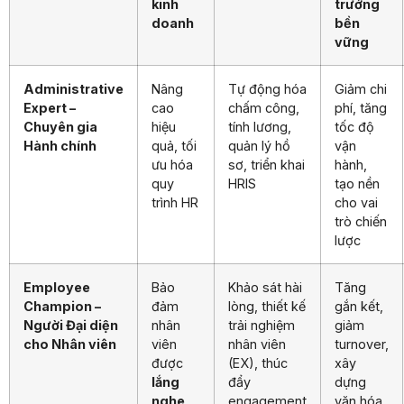
kinh
trưởng
doanh
bền
vững
Administrative
Nâng
Tự động hóa
Giảm chi
Expert –
cao
chấm công,
phí, tăng
Chuyên gia
hiệu
tính lương,
tốc độ
Hành chính
quả, tối
quản lý hồ
vận
ưu hóa
sơ, triển khai
hành,
quy
HRIS
tạo nền
trình HR
cho vai
trò chiến
lược
Employee
Bảo
Khảo sát hài
Tăng
Champion –
đảm
lòng, thiết kế
gắn kết,
Người Đại diện
nhân
trải nghiệm
giảm
cho Nhân viên
viên
nhân viên
turnover,
được
(EX), thúc
xây
lắng
đẩy
dựng
nghe,
engagement
văn hóa