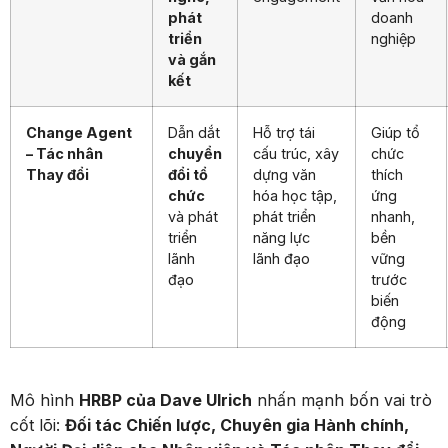
phát
doanh
triển
nghiệp
và gắn
kết
Change Agent
Dẫn dắt
Hỗ trợ tái
Giúp tổ
– Tác nhân
chuyển
cấu trúc, xây
chức
Thay đổi
đổi tổ
dựng văn
thích
chức
hóa học tập,
ứng
và phát
phát triển
nhanh,
triển
năng lực
bền
lãnh
lãnh đạo
vững
đạo
trước
biến
động
Mô hình
HRBP của Dave Ulrich
nhấn mạnh bốn vai trò
cốt lõi:
Đối tác Chiến lược, Chuyên gia Hành chính,