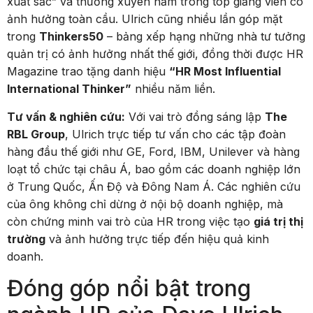
xuất sắc” và thường xuyên nằm trong top giảng viên có
ảnh hưởng toàn cầu. Ulrich cũng nhiều lần góp mặt
trong
Thinkers50
– bảng xếp hạng những nhà tư tưởng
quản trị có ảnh hưởng nhất thế giới, đồng thời được HR
Magazine trao tặng danh hiệu
“HR Most Influential
International Thinker”
nhiều năm liền.
Tư vấn & nghiên cứu:
Với vai trò đồng sáng lập
The
RBL Group
, Ulrich trực tiếp tư vấn cho các tập đoàn
hàng đầu thế giới như GE, Ford, IBM, Unilever và hàng
loạt tổ chức tại châu Á, bao gồm các doanh nghiệp lớn
ở Trung Quốc, Ấn Độ và Đông Nam Á. Các nghiên cứu
của ông không chỉ dừng ở nội bộ doanh nghiệp, mà
còn chứng minh vai trò của HR trong việc tạo
giá trị thị
trường
và ảnh hưởng trực tiếp đến hiệu quả kinh
doanh.
Đóng góp nổi bật trong