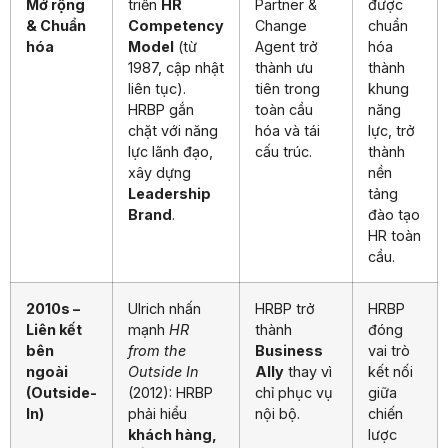
Mở rộng
triển
HR
Partner &
được
& Chuẩn
Competency
Change
chuẩn
hóa
Model
(từ
Agent trở
hóa
1987, cập nhật
thành ưu
thành
liên tục).
tiên trong
khung
HRBP gắn
toàn cầu
năng
chặt với năng
hóa và tái
lực, trở
lực lãnh đạo,
cấu trúc.
thành
xây dựng
nền
Leadership
tảng
Brand
.
đào tạo
HR toàn
cầu.
2010s –
Ulrich nhấn
HRBP trở
HRBP
Liên kết
mạnh
HR
thành
đóng
bên
from the
Business
vai trò
ngoài
Outside In
Ally
thay vì
kết nối
(Outside-
(2012): HRBP
chỉ phục vụ
giữa
In)
phải hiểu
nội bộ.
chiến
khách hàng,
lược