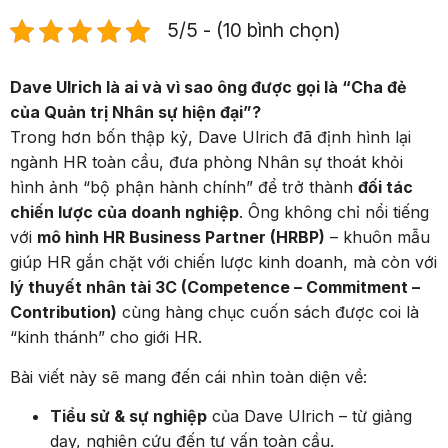
5/5 - (10 bình chọn)
Dave Ulrich là ai và vì sao ông được gọi là “Cha đẻ
của Quản trị Nhân sự hiện đại”?
Trong hơn bốn thập kỷ, Dave Ulrich đã định hình lại
ngành HR toàn cầu, đưa phòng Nhân sự thoát khỏi
hình ảnh “bộ phận hành chính” để trở thành
đối tác
chiến lược của doanh nghiệp
. Ông không chỉ nổi tiếng
với
mô hình HR Business Partner (HRBP)
– khuôn mẫu
giúp HR gắn chặt với chiến lược kinh doanh, mà còn với
lý thuyết nhân tài 3C (Competence – Commitment –
Contribution)
cùng hàng chục cuốn sách được coi là
“kinh thánh” cho giới HR.
Bài viết này sẽ mang đến cái nhìn toàn diện về:
Tiểu sử & sự nghiệp
của Dave Ulrich – từ giảng
dạy, nghiên cứu đến tư vấn toàn cầu.