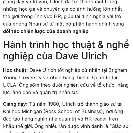
giảng dạy và tư vấn, Ulrich đã trở thành một trong
những học giả và chuyên gia có ảnh hưởng lớn nhất
thế giới trong lĩnh vực HR, giúp tái định nghĩa vai trò
của phòng Nhân sự từ một bộ phận hành chính sang
đối tác chiến lược của doanh nghiệp
.
Hành trình học thuật & nghề
nghiệp của Dave Ulrich
Học thuật:
Dave Ulrich tốt nghiệp cử nhân tại Brigham
Young University và nhận bằng Tiến sĩ Quản trị tại
UCLA. Ông sớm theo đuổi nghiên cứu về tổ chức, năng
lực lãnh đạo và quản trị nhân sự.
Giảng dạy:
Từ năm 1980, Ulrich trở thành giáo sư tại
Đại học Michigan (Ross School of Business), nơi ông
đào tạo hàng nghìn nhà quản trị và HR leader trên
khắp thế giới. Ông nhiều lần được vinh danh là “Giáo sư