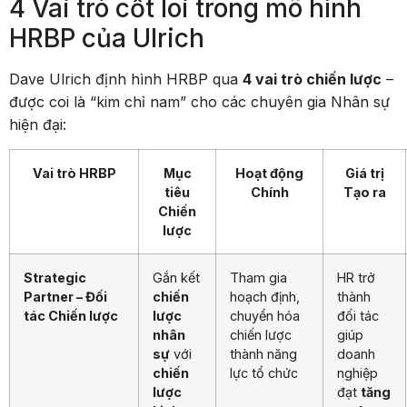
4 Vai trò cốt lõi trong mô hình
HRBP của Ulrich
Dave Ulrich định hình HRBP qua
4 vai trò chiến lược
–
được coi là “kim chỉ nam” cho các chuyên gia Nhân sự
hiện đại:
Vai trò HRBP
Mục
Hoạt động
Giá trị
tiêu
Chính
Tạo ra
Chiến
lược
Strategic
Gắn kết
Tham gia
HR trở
Partner – Đối
chiến
hoạch định,
thành
tác Chiến lược
lược
chuyển hóa
đối tác
nhân
chiến lược
giúp
sự
với
thành năng
doanh
chiến
lực tổ chức
nghiệp
lược
đạt
tăng