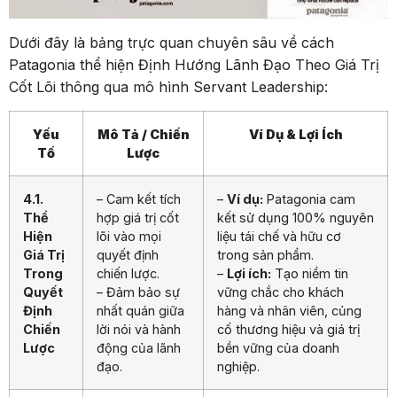
Dưới đây là bảng trực quan chuyên sâu về cách
Patagonia thể hiện Định Hướng Lãnh Đạo Theo Giá Trị
Cốt Lõi thông qua mô hình Servant Leadership:
Yếu
Mô Tả / Chiến
Ví Dụ & Lợi Ích
Tố
Lược
4.1.
– Cam kết tích
–
Ví dụ:
Patagonia cam
Thể
hợp giá trị cốt
kết sử dụng 100% nguyên
Hiện
lõi vào mọi
liệu tái chế và hữu cơ
Giá Trị
quyết định
trong sản phẩm.
Trong
chiến lược.
–
Lợi ích:
Tạo niềm tin
Quyết
– Đảm bảo sự
vững chắc cho khách
Định
nhất quán giữa
hàng và nhân viên, củng
Chiến
lời nói và hành
cố thương hiệu và giá trị
Lược
động của lãnh
bền vững của doanh
đạo.
nghiệp.