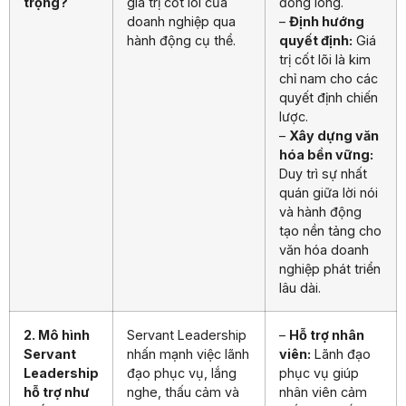
trọng?
giá trị cốt lõi của
đồng lòng.
doanh nghiệp qua
–
Định hướng
hành động cụ thể.
quyết định:
Giá
trị cốt lõi là kim
chỉ nam cho các
quyết định chiến
lược.
–
Xây dựng văn
hóa bền vững:
Duy trì sự nhất
quán giữa lời nói
và hành động
tạo nền tảng cho
văn hóa doanh
nghiệp phát triển
lâu dài.
2. Mô hình
Servant Leadership
–
Hỗ trợ nhân
Servant
nhấn mạnh việc lãnh
viên:
Lãnh đạo
Leadership
đạo phục vụ, lắng
phục vụ giúp
hỗ trợ như
nghe, thấu cảm và
nhân viên cảm