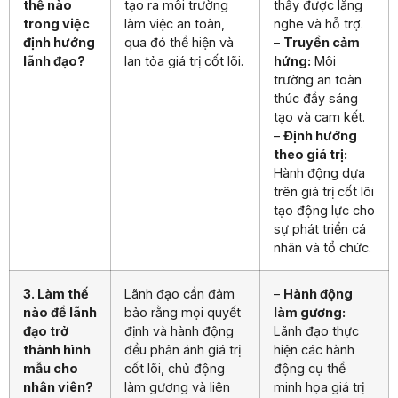
thế nào
tạo ra môi trường
thấy được lắng
trong việc
làm việc an toàn,
nghe và hỗ trợ.
định hướng
qua đó thể hiện và
–
Truyền cảm
lãnh đạo?
lan tỏa giá trị cốt lõi.
hứng:
Môi
trường an toàn
thúc đẩy sáng
tạo và cam kết.
–
Định hướng
theo giá trị:
Hành động dựa
trên giá trị cốt lõi
tạo động lực cho
sự phát triển cá
nhân và tổ chức.
3. Làm thế
Lãnh đạo cần đảm
–
Hành động
nào để lãnh
bảo rằng mọi quyết
làm gương:
đạo trở
định và hành động
Lãnh đạo thực
thành hình
đều phản ánh giá trị
hiện các hành
mẫu cho
cốt lõi, chủ động
động cụ thể
nhân viên?
làm gương và liên
minh họa giá trị