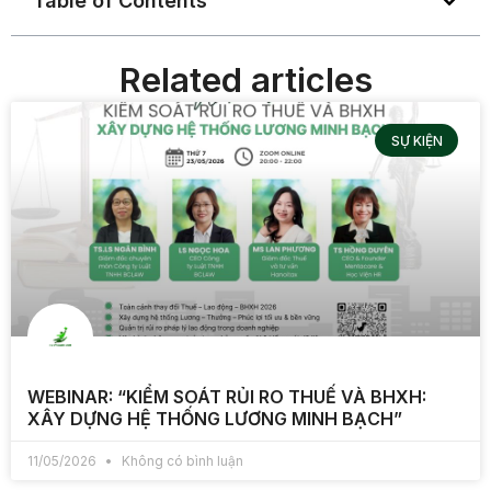
Table of Contents
Related articles
SỰ KIỆN
WEBINAR: “KIỂM SOÁT RỦI RO THUẾ VÀ BHXH:
XÂY DỰNG HỆ THỐNG LƯƠNG MINH BẠCH”
11/05/2026
Không có bình luận