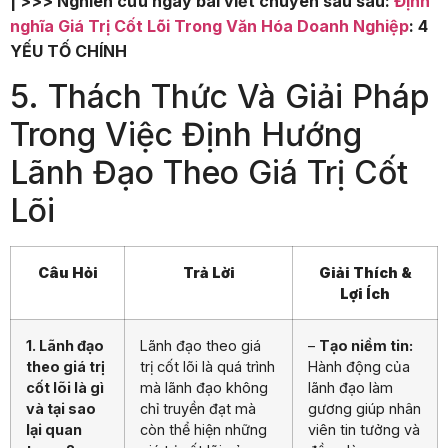
| >>> Nghiên cứu ngay bài viết chuyên sâu sau:
Định
nghĩa Giá Trị Cốt Lõi Trong Văn Hóa Doanh Nghiệp
: 4
YẾU TỐ CHÍNH
5. Thách Thức Và Giải Pháp
Trong Việc Định Hướng
Lãnh Đạo Theo Giá Trị Cốt
Lõi
Câu Hỏi
Trả Lời
Giải Thích &
Lợi Ích
1. Lãnh đạo
Lãnh đạo theo giá
–
Tạo niềm tin:
theo giá trị
trị cốt lõi là quá trình
Hành động của
cốt lõi là gì
mà lãnh đạo không
lãnh đạo làm
và tại sao
chỉ truyền đạt mà
gương giúp nhân
lại quan
còn thể hiện những
viên tin tưởng và