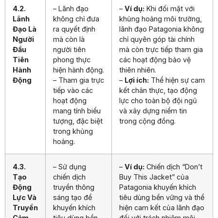
4.2.
– Lãnh đạo
–
Ví dụ:
Khi đối mặt với
Lãnh
không chỉ đưa
khủng hoảng môi trường,
Đạo Là
ra quyết định
lãnh đạo Patagonia không
Người
mà còn là
chỉ quyên góp tài chính
Đầu
người tiên
mà còn trực tiếp tham gia
Tiên
phong thực
các hoạt động bảo vệ
Hành
hiện hành động.
thiên nhiên.
Động
– Tham gia trực
–
Lợi ích:
Thể hiện sự cam
tiếp vào các
kết chân thực, tạo động
hoạt động
lực cho toàn bộ đội ngũ
mang tính biểu
và xây dựng niềm tin
tượng, đặc biệt
trong cộng đồng.
trong khủng
hoảng.
4.3.
– Sử dụng
–
Ví dụ:
Chiến dịch “Don’t
Tạo
chiến dịch
Buy This Jacket” của
Động
truyền thông
Patagonia khuyến khích
Lực Và
sáng tạo để
tiêu dùng bền vững và thể
Truyền
khuyến khích
hiện cam kết của lãnh đạo
Cảm
tiêu dùng bền
đối với trách nhiệm môi