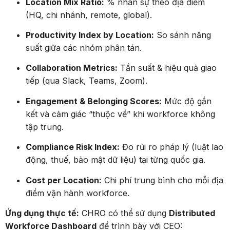
Location Mix Ratio:
% nhân sự theo địa điểm
(HQ, chi nhánh, remote, global).
Productivity Index by Location:
So sánh năng
suất giữa các nhóm phân tán.
Collaboration Metrics:
Tần suất & hiệu quả giao
tiếp (qua Slack, Teams, Zoom).
Engagement & Belonging Scores:
Mức độ gắn
kết và cảm giác “thuộc về” khi workforce không
tập trung.
Compliance Risk Index:
Đo rủi ro pháp lý (luật lao
động, thuế, bảo mật dữ liệu) tại từng quốc gia.
Cost per Location:
Chi phí trung bình cho mỗi địa
điểm vận hành workforce.
Ứng dụng thực tế:
CHRO có thể sử dụng
Distributed
Workforce Dashboard
để trình bày với CEO: