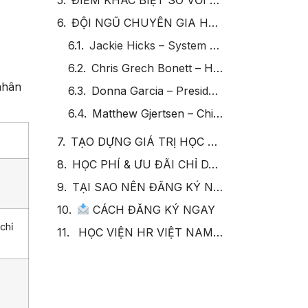
ĐỘI NGŨ CHUYÊN GIA HƯỚNG DẪN – HR ACTION CERTIFICATION
Jackie Hicks – System Director, Talent Acquisition
Chris Grech Bonett – HR Manager
nhân
Donna Garcia – President of Business Alignment Strategies
Matthew Gjertsen – Chief Learning Officer
TẠO DỰNG GIÁ TRỊ HỌC TẬP TOÀN DIỆN VỚI 4 GÓC NHÌN THỰC TIỄN
HỌC PHÍ & ƯU ĐÃI CHỈ DÀNH CHO CỘNG ĐỒNG HỌC VIỆN HR VIỆT NAM
TẠI SAO NÊN ĐĂNG KÝ NGAY HÔM NAY?
CÁCH ĐĂNG KÝ NGAY
chỉ
HỌC VIỆN HR VIỆT NAM – ĐỐI TÁC ĐỘC QUYỀN TRIỂN KHAI TẠI VIỆT NAM