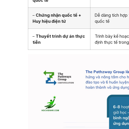
quốc tế
–
Chứng nhận quốc tế +
Dễ dàng tích hợp 
Huy hiệu điện tử
quốc tế
–
Thuyết trình dự án thực
Trình bày kế hoạ
tiễn
định thực tế tron