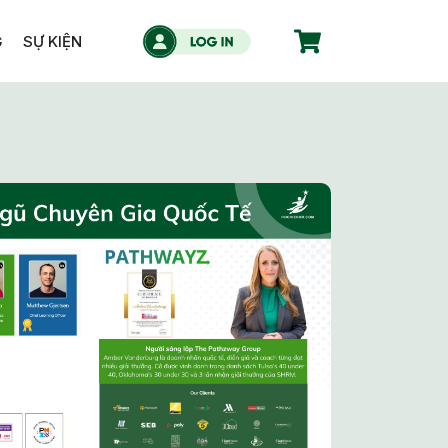
G
SỰ KIỆN