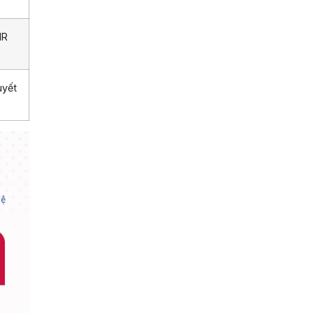
HR
uyết