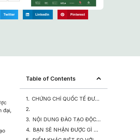
Twitter
LinkedIn
Pinterest
Table of Contents
CHỨNG CHỈ QUỐC TẾ ĐƯỢC CÔNG NHẬN TỪ CÁC TỔ CHỨC UY TÍN
ược
 đại,
NỘI DUNG ĐÀO TẠO ĐỘC ĐÁO – PHÁT TRIỂN NĂNG LỰC THỰC CHIẾN
BẠN SẼ NHẬN ĐƯỢC GÌ KHI THAM GIA CHƯƠNG TRÌNH?
tạo
ĐIỂM KHÁC BIỆT SO VỚI CÁC CHỨNG CHỈ HR KHÁC