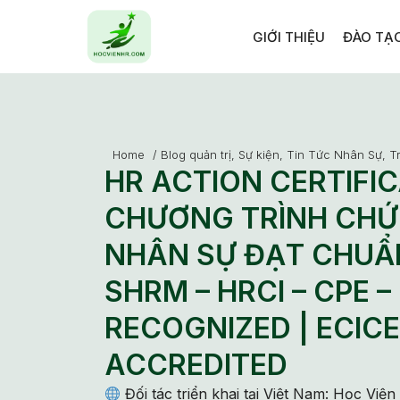
GIỚI THIỆU
ĐÀO TẠ
Home
/
Blog quản trị
,
Sự kiện
,
Tin Tức Nhân Sự
,
Tr
HR ACTION CERTIFIC
CHƯƠNG TRÌNH CHỨ
NHÂN SỰ ĐẠT CHUẨ
SHRM – HRCI – CPE –
RECOGNIZED | ECICE
ACCREDITED
Đối tác triển khai tại Việt Nam: Học Vi