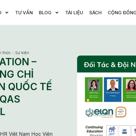
O
TƯ VẤN
BLOG
TÀI LIỆU
SÁCH
CỘNG ĐỒN
i thức - Sự kiện
ATION –
NG CHỈ
N QUỐC TẾ
 QAS
L
ện HR Việt Nam Học Viện