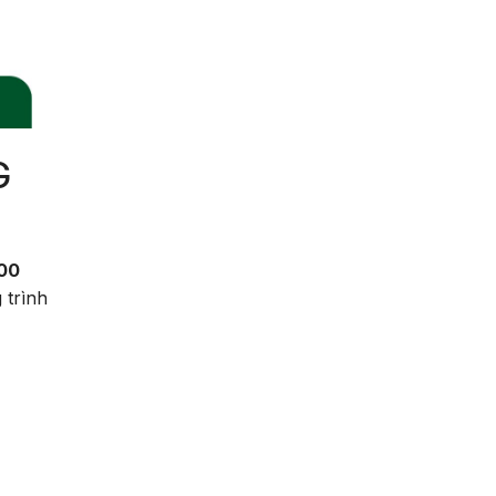
G
100
 trình