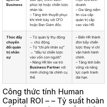
Business
phúc lợi hoặc chiến lược
doanh.
nhân tài.
– Gia tăng niềm
– Tăng tính thuyết phục
tin của cấp
khi trình bày với CFO
quản trị cấp
hoặc Ban Giám đốc.
cao vào HR.
Thúc đẩy
– Từ quản lý thụ động
– Biến HR thành
chuyển
→ chủ động.
đòn bẩy chiến
đổi quản
– Từ “chi phí nhân sự”
lược thay vì chỉ
trị nhân
→ “đầu tư chiến lược
vận hành hành
sự
vào vốn con người”.
chính.
– Nâng HR lên vai trò
– Tăng tính bền
Business Partner
với
vững và năng
minh chứng tài chính cụ
lực cạnh tranh
thể.
dài hạn.
Công thức tính Human
Capital ROI – – Tỷ suất hoàn