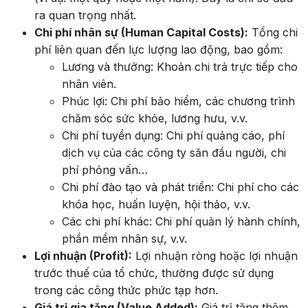
ra quan trọng nhất.
Chi phí nhân sự (Human Capital Costs):
Tổng chi
phí liên quan đến lực lượng lao động, bao gồm:
Lương và thưởng: Khoản chi trả trực tiếp cho
nhân viên.
Phúc lợi: Chi phí bảo hiểm, các chương trình
chăm sóc sức khỏe, lương hưu, v.v.
Chi phí tuyển dụng: Chi phí quảng cáo, phí
dịch vụ của các công ty săn đầu người, chi
phí phỏng vấn…
Chi phí đào tạo và phát triển: Chi phí cho các
khóa học, huấn luyện, hội thảo, v.v.
Các chi phí khác: Chi phí quản lý hành chính,
phần mềm nhân sự, v.v.
Lợi nhuận (Profit):
Lợi nhuận ròng hoặc lợi nhuận
trước thuế của tổ chức, thường được sử dụng
trong các công thức phức tạp hơn.
Giá trị gia tăng (Value Added):
Giá trị tăng thêm