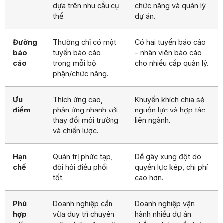
dựa trên nhu cầu cụ
chức năng và quản lý
thể.
dự án.
Đường
Thường chỉ có một
Có hai tuyến báo cáo
báo
tuyến báo cáo
– nhân viên báo cáo
cáo
trong mỗi bộ
cho nhiều cấp quản lý.
phận/chức năng.
Ưu
Thích ứng cao,
Khuyến khích chia sẻ
điểm
phản ứng nhanh với
nguồn lực và hợp tác
thay đổi môi trường
liên ngành.
và chiến lược.
Hạn
Quản trị phức tạp,
Dễ gây xung đột do
chế
đòi hỏi điều phối
quyền lực kép, chi phí
tốt.
cao hơn.
Phù
Doanh nghiệp cần
Doanh nghiệp vận
hợp
vừa duy trì chuyên
hành nhiều dự án
với
môn chức năng vừa
chồng chéo, cần hợp