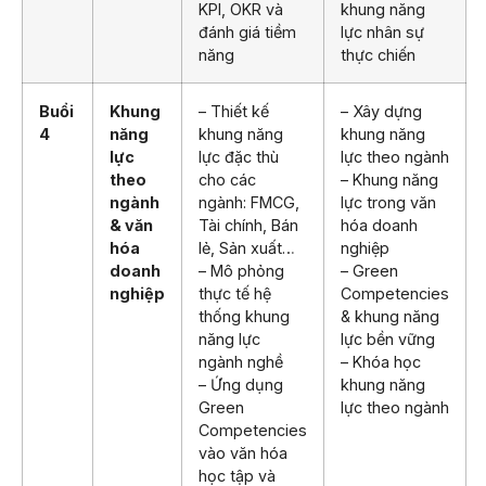
KPI, OKR và
khung năng
đánh giá tiềm
lực nhân sự
năng
thực chiến
Buổi
Khung
– Thiết kế
– Xây dựng
4
năng
khung năng
khung năng
lực
lực đặc thù
lực theo ngành
theo
cho các
– Khung năng
ngành
ngành: FMCG,
lực trong văn
& văn
Tài chính, Bán
hóa doanh
hóa
lẻ, Sản xuất…
nghiệp
doanh
– Mô phỏng
– Green
nghiệp
thực tế hệ
Competencies
thống khung
& khung năng
năng lực
lực bền vững
ngành nghề
– Khóa học
– Ứng dụng
khung năng
Green
lực theo ngành
Competencies
vào văn hóa
học tập và