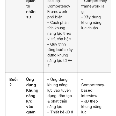
quản
các loại
– Competency
trị
Competency
framework là
nhân
Framework
gì
sự
phổ biến
– Xây dựng
– Cách phân
khung năng
tích khung
lực chuẩn
năng lực theo
vị trí, cấp bậc
– Quy trình
từng bước xây
dựng khung
năng lực từ A–
Z
Buổi
Ứng
– Ứng dụng
–
2
dụng
khung năng
Competency-
Khung
lực vào tuyển
based
năng
dụng, đào tạo
Interview
lực
& phát triển
– JD theo
vào
năng lực
khung năng
quản
– Thiết kế JD &
lực