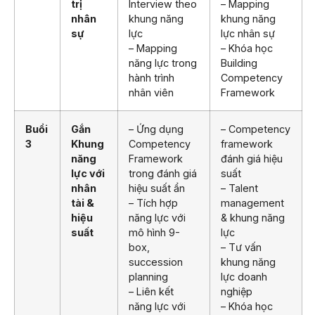
trị
Interview theo
– Mapping
nhân
khung năng
khung năng
sự
lực
lực nhân sự
– Mapping
– Khóa học
năng lực trong
Building
hành trình
Competency
nhân viên
Framework
Buổi
Gắn
– Ứng dụng
– Competency
3
Khung
Competency
framework
năng
Framework
đánh giá hiệu
lực với
trong đánh giá
suất
nhân
hiệu suất ẩn
– Talent
tài &
– Tích hợp
management
hiệu
năng lực với
& khung năng
suất
mô hình 9-
lực
box,
– Tư vấn
succession
khung năng
planning
lực doanh
– Liên kết
nghiệp
năng lực với
– Khóa học