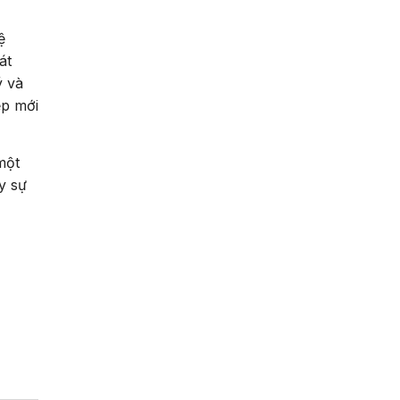
ệ
át
ý và
ệp mới
một
y sự