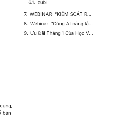
zubi
WEBINAR: “KIỂM SOÁT RỦI RO THUẾ VÀ BHXH: XÂY DỰNG HỆ THỐNG LƯƠNG MINH BẠCH”
Webinar: “Cùng AI nâng tầm nghề nhân sự: Từ lý thuyết đến thực chiến”
Ưu Đãi Tháng 1 Của Học Viện HR: Nhận Ngay Ebook IDP Lộ Trình Thăng Tiến 2026
 cùng,
ố bán