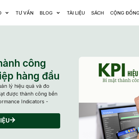
O
TƯ VẤN
BLOG
TÀI LIỆU
SÁCH
CỘNG ĐỒN
thành công
iệp hàng đầu
uản lý hiệu quả và đo
 đạt được thành công bền
ormance Indicators -
IỆU