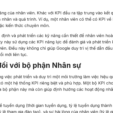
ng của nhân viên. Khác với KPI đầu ra tập trung vào kết 
 nhân và quá trình. Ví dụ, một nhân viên có thể có KPI về
hoặc kiến thức chuyên môn.
định và phát triển các kỹ năng cần thiết để nhân viên ho
ty này sử dụng các KPI năng lực để đánh giá và phát triển
iên. Điều này không chỉ giúp Google duy trì vị thế dẫn đầu
 mới liên tục.
ối với bộ phận Nhân sự
 việc phát triển và duy trì một môi trường làm việc hiệu q
ó một hệ thống KPI riêng biệt và phù hợp. Một bộ KPI ch
ủa bộ phận này mà còn giúp định hướng các hoạt động nh
 tuyển dụng (thời gian tuyển dụng, tỷ lệ tuyển dụng thành
ỷ lệ tham gia đào tạo), và sự hài lòng của nhân viên (tỷ lệ g