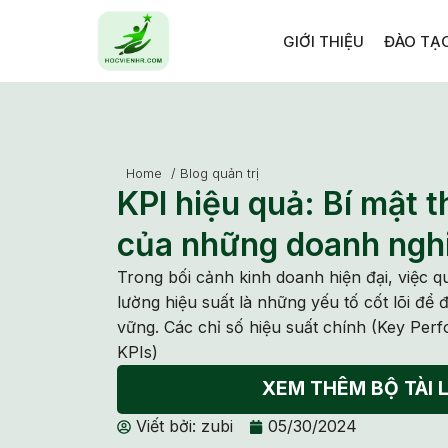
GIỚI THIỆU
ĐÀO TẠ
Home
/
Blog quản trị
KPI hiệu quả: Bí mật 
của những doanh ngh
Trong bối cảnh kinh doanh hiện đại, việc q
lường hiệu suất là những yếu tố cốt lõi để
vững. Các chỉ số hiệu suất chính (Key Perf
KPIs)
XEM THÊM BỘ TÀI L
Viết bởi:
zubi
05/30/2024