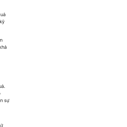
quả
 kỹ
àn
 khả
uả.
o
ân sự
iữ