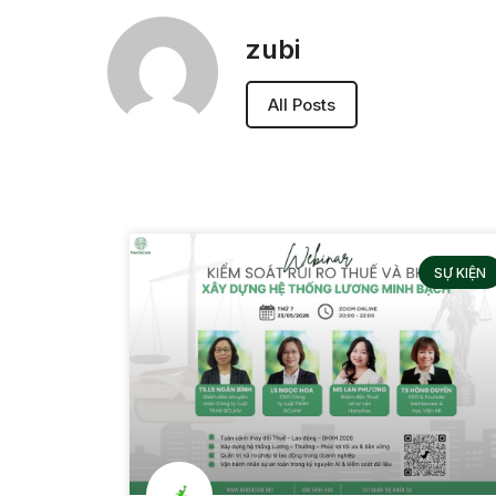
zubi
All Posts
SỰ KIỆN