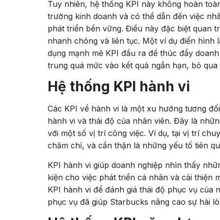
Tuy nhiên, hệ thống KPI này không hoàn toàn
trường kinh doanh và có thể dẫn đến việc nhâ
phát triển bền vững. Điều này đặc biệt quan t
nhanh chóng và liên tục. Một ví dụ điển hình 
dụng mạnh mẽ KPI đầu ra để thúc đẩy doanh t
trung quá mức vào kết quả ngắn hạn, bỏ qua c
Hệ thống KPI hành vi
Các KPI về hành vi là một xu hướng tương đối 
hành vi và thái độ của nhân viên. Đây là nhữ
với một số vị trí công việc. Ví dụ, tại vị trí 
chăm chỉ, và cẩn thận là những yếu tố tiên quy
KPI hành vi giúp doanh nghiệp nhìn thấy nhữn
kiện cho việc phát triển cá nhân và cải thiện
KPI hành vi để đánh giá thái độ phục vụ của 
phục vụ đã giúp Starbucks nâng cao sự hài lò