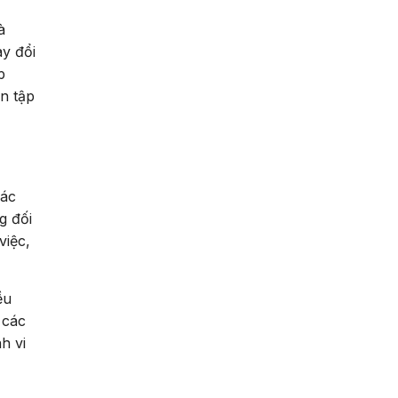
à
ay đổi
p
n tập
các
g đối
việc,
ều
 các
h vi