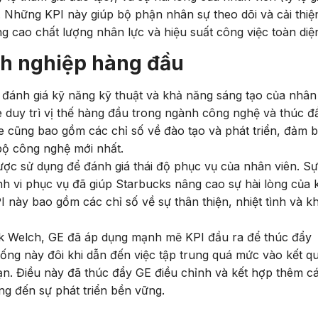
). Những KPI này giúp bộ phận nhân sự theo dõi và cải thiệ
g cao chất lượng nhân lực và hiệu suất công việc toàn diệ
anh nghiệp hàng đầu
đánh giá kỹ năng kỹ thuật và khả năng sáng tạo của nhân 
 duy trì vị thế hàng đầu trong ngành công nghệ và thúc đ
le cũng bao gồm các chỉ số về đào tạo và phát triển, đảm 
bộ công nghệ mới nhất.
ược sử dụng để đánh giá thái độ phục vụ của nhân viên. S
nh vi phục vụ đã giúp Starbucks nâng cao sự hài lòng của
I này bao gồm các chỉ số về sự thân thiện, nhiệt tình và k
ack Welch, GE đã áp dụng mạnh mẽ KPI đầu ra để thúc đẩy
hống này đôi khi dẫn đến việc tập trung quá mức vào kết q
hạn. Điều này đã thúc đẩy GE điều chỉnh và kết hợp thêm c
ng đến sự phát triển bền vững.