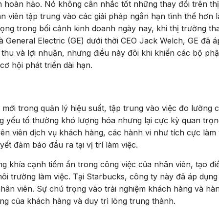
 hoàn hảo. Nó không cân nhắc tốt những thay đổi trên thị
n viên tập trung vào các giải pháp ngắn hạn tình thế hơn l
rọng trong bối cảnh kinh doanh ngày nay, khi thị trường th
là General Electric (GE) dưới thời CEO Jack Welch, GE đã á
hu và lợi nhuận, nhưng điều này đôi khi khiến các bộ phậ
ơ hội phát triển dài hạn.
mới trong quản lý hiệu suất, tập trung vào việc đo lường 
ng yếu tố thường khó lượng hóa nhưng lại cực kỳ quan trọn
chuyên viên dịch vụ khách hàng, các hành vi như tích cực làm 
ết đảm bảo đầu ra tại vị trí làm việc.
g khía cạnh tiềm ẩn trong công việc của nhân viên, tạo đi
 môi trường làm việc. Tại Starbucks, công ty này đã áp dụng
nhân viên. Sự chú trọng vào trải nghiệm khách hàng và hàn
ng của khách hàng và duy trì lòng trung thành.