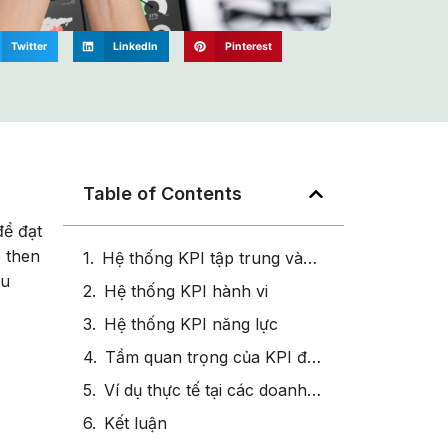
Twitter
LinkedIn
Pinterest
Table of Contents
để đạt
ò then
Hệ thống KPI tập trung vào đầu ra
ệu
Hệ thống KPI hành vi
Hệ thống KPI năng lực
Tầm quan trọng của KPI đối với bộ phận Nhân sự
Ví dụ thực tế tại các doanh nghiệp hàng đầu
Kết luận