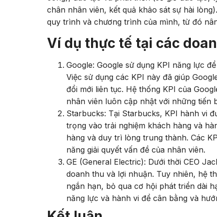
chân nhân viên, kết quả khảo sát sự hài lòng
quy trình và chương trình của mình, từ đó nân
Ví dụ thực tế tại các do
Google: Google sử dụng KPI năng lực để 
Việc sử dụng các KPI này đã giúp Google
đổi mới liên tục. Hệ thống KPI của Goog
nhân viên luôn cập nhật với những tiến 
Starbucks: Tại Starbucks, KPI hành vi đ
trọng vào trải nghiệm khách hàng và hà
hàng và duy trì lòng trung thành. Các KP
năng giải quyết vấn đề của nhân viên.
GE (General Electric): Dưới thời CEO J
doanh thu và lợi nhuận. Tuy nhiên, hệ t
ngắn hạn, bỏ qua cơ hội phát triển dài 
năng lực và hành vi để cân bằng và hướ
Kết luận