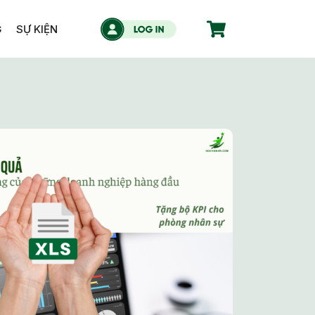
G
SỰ KIỆN