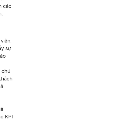
n các
n.
viên.
ẩy sự
bảo
ự chú
 khách
hả
uả
ác KPI