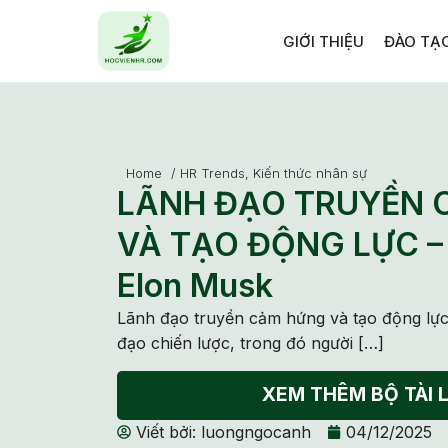
GIỚI THIỆU
ĐÀO TẠ
Home
/
HR Trends
,
Kiến thức nhân sự
LÃNH ĐẠO TRUYỀN 
VÀ TẠO ĐỘNG LỰC – 
Elon Musk
Lãnh đạo truyền cảm hứng và tạo động lực
đạo chiến lược, trong đó người […]
XEM THÊM BỘ TÀI L
Viết bởi:
luongngocanh
04/12/2025