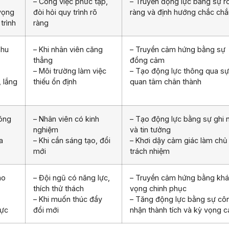
– Công việc phức tạp,
– Truyền động lực bằng sự r
 vọng
đòi hỏi quy trình rõ
ràng và định hướng chắc chắ
trình
ràng
nhu
– Khi nhân viên căng
– Truyền cảm hứng bằng sự
thẳng
đồng cảm
– Môi trường làm việc
– Tạo động lực thông qua sự
, lắng
thiếu ổn định
quan tâm chân thành
đóng
– Nhân viên có kinh
– Tạo động lực bằng sự ghi 
nghiệm
và tin tưởng
a
– Khi cần sáng tạo, đổi
– Khơi dậy cảm giác làm chủ
mới
trách nhiệm
ao
– Đội ngũ có năng lực,
– Truyền cảm hứng bằng khá
thích thử thách
vọng chinh phục
– Khi muốn thúc đẩy
– Tăng động lực bằng sự cô
lực
đổi mới
nhận thành tích và kỳ vọng 