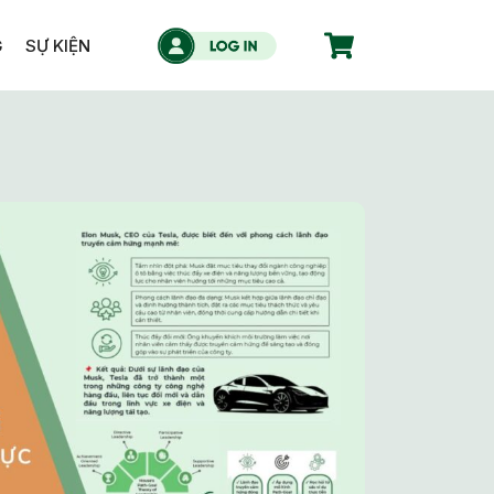
G
SỰ KIỆN