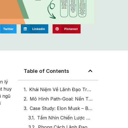
Twitter
LinkedIn
Pinterest
Table of Contents
n lý
át huy
Khái Niệm Về Lãnh Đạo Truyền Cảm Hứng và Tạo Động Lực
i ngũ
Mô Hình Path-Goal: Nền Tảng Thực Tiễn Cho Lãnh Đạo Truyền Cảm Hứng và Tạo Động Lực
i
Case Study: Elon Musk – Biểu Tượng Của Lãnh Đạo Truyền Cảm Hứng và Tạo Động Lực
Tầm Nhìn Chiến Lược Mang Tính Cách Mạng
Phong Cách Lãnh Đạo Linh Hoạt Dựa Trên Path-Goal