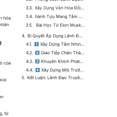
Xây Dựng Văn Hóa Đổi Mới Không Ngừng
hành Tựu Mang Tầm Ảnh Hưởng Toàn Cầu
ăn hóa
 nhân
Bài Học Từ Elon Musk Cho Nhà Lãnh Đạo Thế Kỷ 21
Bí Quyết Áp Dụng Lãnh Đạo Truyền Cảm Hứng và Tạo Động Lực Trong Doanh Nghiệp
o
Kết Luận: Lãnh Đạo Truyền Cảm Hứng và Tạo Động Lực – Bệ Phóng Chiến Lược Cho Tổ Chức
rò của
 xúc
ân
g, từ