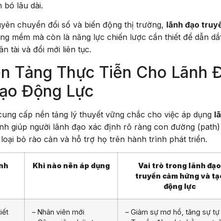
 bó lâu dài.
uyên chuyển đổi số và biến động thị trường,
lãnh đạo truy
ng mềm mà còn là năng lực chiến lược cần thiết để dẫn dắ
 tài và đổi mới liên tục.
ền Tảng Thực Tiễn Cho Lãnh 
ạo Động Lực
cung cấp nền tảng lý thuyết vững chắc cho việc áp dụng
l
ình giúp người lãnh đạo xác định rõ ràng con đường (path)
loại bỏ rào cản và hỗ trợ họ trên hành trình phát triển.
ính
Khi nào nên áp dụng
Vai trò trong lãnh đạo
truyền cảm hứng và tạ
động lực
iết
– Nhân viên mới
– Giảm sự mơ hồ, tăng sự tự 