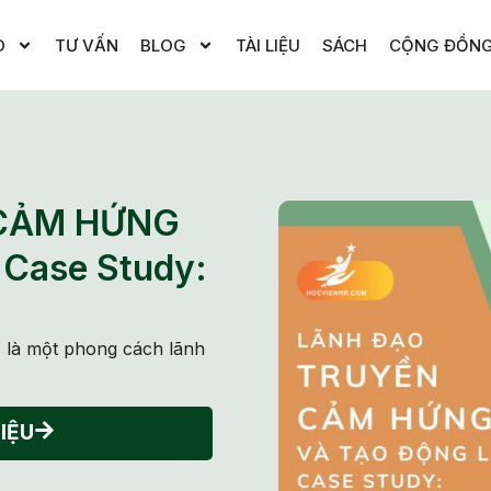
O
TƯ VẤN
BLOG
TÀI LIỆU
SÁCH
CỘNG ĐỒN
CẢM HỨNG
Case Study:
 là một phong cách lãnh
IỆU