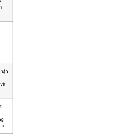
õ
n
nhận
 và
t
ng
cao