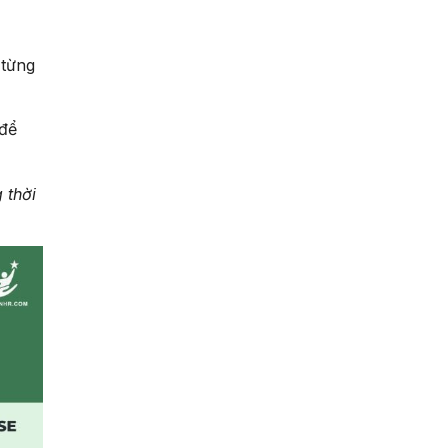
từng
 để
 thời