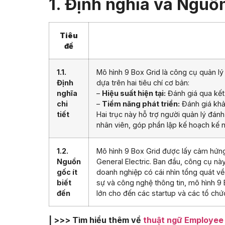
1. Định nghĩa và Nguồ
Tiêu
đề
1.1.
Mô hình 9 Box Grid là công cụ quản lý
Định
dựa trên hai tiêu chí cơ bản:
nghĩa
–
Hiệu suất hiện tại:
Đánh giá qua kết
chi
–
Tiềm năng phát triển:
Đánh giá khả 
tiết
Hai trục này hỗ trợ người quản lý đánh 
nhân viên, góp phần lập kế hoạch kế nh
1.2.
Mô hình 9 Box Grid được lấy cảm hứng
Nguồn
General Electric. Ban đầu, công cụ nà
gốc ít
doanh nghiệp có cái nhìn tổng quát về 
biết
sự và công nghệ thông tin, mô hình 9 
đến
lớn cho đến các startup và các tổ chức
| >>> Tìm hiểu thêm về
thuật ngữ Employee 