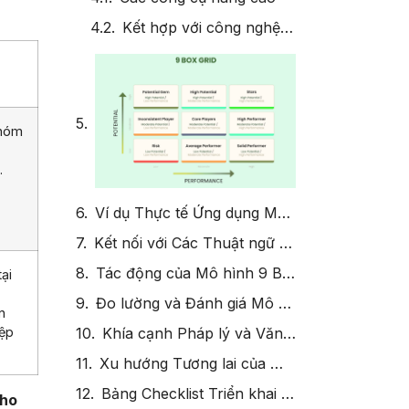
Kết hợp với công nghệ thông tin
nhóm
.
Ví dụ Thực tế Ứng dụng Mô hình 9 Box Grid
Kết nối với Các Thuật ngữ Khác
Tác động của Mô hình 9 Box Grid đến Tổ chức
ại
Đo lường và Đánh giá Mô hình 9 Box Grid
n
Khía cạnh Pháp lý và Văn hóa trong Mô hình 9 Box Grid
iệp
Xu hướng Tương lai của Mô hình 9 Box Grid: Ma trận quản lý, phát triển nhân tài
Bảng Checklist Triển khai Mô hình 9 Box Grid trong Doanh nghiệp
Cho