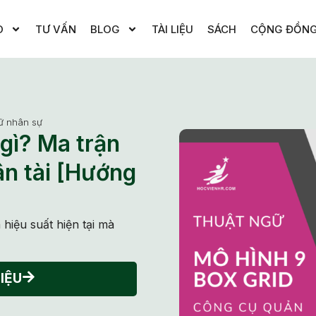
O
TƯ VẤN
BLOG
TÀI LIỆU
SÁCH
CỘNG ĐỒN
ữ nhân sự
 gì? Ma trận
ân tài [Hướng
 hiệu suất hiện tại mà
IỆU