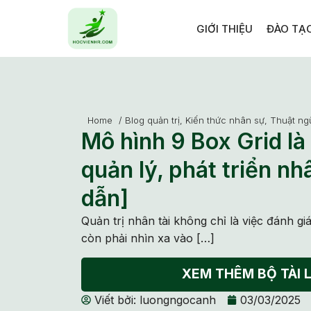
GIỚI THIỆU
ĐÀO TẠ
Home
/
Blog quản trị
,
Kiến thức nhân sự
,
Thuật ng
Mô hình 9 Box Grid là
quản lý, phát triển nh
dẫn]
Quản trị nhân tài không chỉ là việc đánh giá
còn phải nhìn xa vào […]
XEM THÊM BỘ TÀI L
Viết bởi:
luongngocanh
03/03/2025