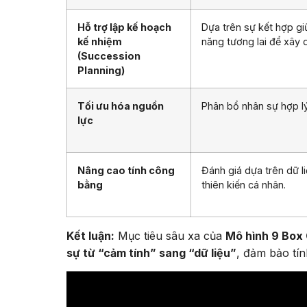
Hỗ trợ lập kế hoạch
Dựa trên sự kết hợp giữ
kế nhiệm
năng tương lai để xây d
(Succession
Planning)
Tối ưu hóa nguồn
Phân bổ nhân sự hợp lý 
lực
Nâng cao tính công
Đánh giá dựa trên dữ l
bằng
thiên kiến cá nhân.
Kết luận:
Mục tiêu sâu xa của
Mô hình 9 Box G
sự từ “cảm tính” sang “dữ liệu”
, đảm bảo tín