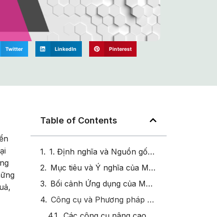
Twitter
LinkedIn
Pinterest
Table of Contents
iển
ại
1. Định nghĩa và Nguồn gốc của Mô hình 9 Box Grid
ang
Mục tiêu và Ý nghĩa của Mô hình 9 Box Grid: Ma trận quản lý, phát triển nhân tài
hững
Bối cảnh Ứng dụng của Mô hình 9 Box Grid
uả,
Công cụ và Phương pháp Liên quan đến 9 Box Grid
Các công cụ nâng cao