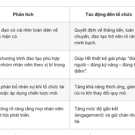
Phân tích
Tác động đến tổ chức
 đạo có cái nhìn toàn diện về
Quyết định về thăng tiến, luân
 hiện có.
chuyển, đào tạo trở nên rõ rà
minh bạch.
 chương trình đào tạo phù hợp
Giúp HR thiết kế giải pháp “đ
nhóm nhân viên theo vị trí trong
người – đúng kỹ năng – đúng 
điểm”.
 phân bổ nhân sự khi tổ chức tái
Tăng khả năng thích ứng, giả
 hoặc áp dụng chiến lược mới.
rủi ro khi thay đổi quy mô.
hông rõ ràng rằng mọi nhân viên
Tăng mức độ gắn kết
 hội phát triển.
(engagement) và giữ chân nh
tài.