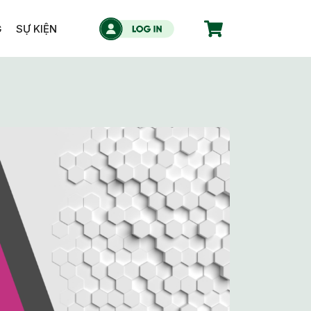
G
SỰ KIỆN