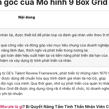
n gốc của Mô hình 9 Box Grid
Nội dung
 nhân tài, được thiết kế để phân loại và đánh giá nhân viên theo 9 
 quả công việc và đóng góp vào mục tiêu chung của doanh nghiệp
năng lãnh đạo, thích nghi và phát triển trong tương lai.
giá toàn diện hiệu suất hiện tại và tiềm năng phát triển dài hạn của
iệm và xây dựng lộ trình phát triển cá nhân.
 từ GE’s Talent Review Framework, phát triển từ những năm 1970 t
y được dùng để chuẩn hóa quy trình đánh giá nhân tài nội bộ, giúp
đội ngũ của mình. Qua thời gian, nhờ sự phát triển của quản trị nhâ
Box Grid đã được ứng dụng rộng rãi ở nhiều tổ chức, từ doanh ngh
 phi lợi nhuận.
Morale là gì
? Bí Quyết Nâng Tầm Tinh Thần Nhân Viên 