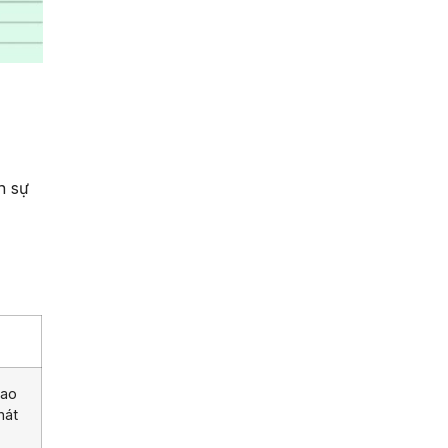
n
n sự
sao
hát