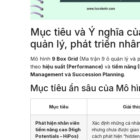
Mục tiêu và Ý nghĩa củ
quản lý, phát triển nhân
Mô hình
9 Box Grid
(Ma trận 9 ô quản lý và p
theo
hiệu suất (Performance)
và
tiềm năng (
Management và Succession Planning
.
Mục tiêu ẩn sâu của Mô hì
Mục tiêu
Giải th
Phát hiện nhân viên
Xác định những cá nhân
tiềm năng cao (High
nhưng chưa được giao v
Potentials – HiPos)
cách phát hiện “hidden 