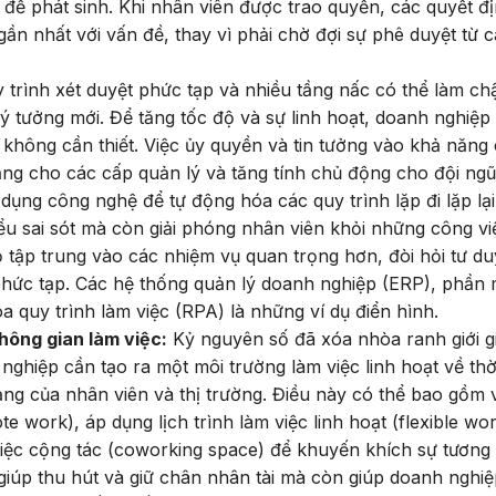
đề phát sinh. Khi nhân viên được trao quyền, các quyết đ
n nhất với vấn đề, thay vì phải chờ đợi sự phê duyệt từ 
 trình xét duyệt phức tạp và nhiều tầng nấc có thể làm c
c ý tưởng mới. Để tăng tốc độ và sự linh hoạt, doanh nghiệp
 không cần thiết. Việc ủy quyền và tin tưởng vào khả năng
ng cho các cấp quản lý và tăng tính chủ động cho đội ngũ
dụng công nghệ để tự động hóa các quy trình lặp đi lặp lại
iểu sai sót mà còn giải phóng nhân viên khỏi những công vi
 tập trung vào các nhiệm vụ quan trọng hơn, đòi hỏi tư du
 phức tạp. Các hệ thống quản lý doanh nghiệp (ERP), phần
 quy trình làm việc (RPA) là những ví dụ điển hình.
không gian làm việc:
Kỷ nguyên số đã xóa nhòa ranh giới g
ghiệp cần tạo ra một môi trường làm việc linh hoạt về thờ
ng của nhân viên và thị trường. Điều này có thể bao gồm 
e work), áp dụng lịch trình làm việc linh hoạt (flexible wo
việc cộng tác (coworking space) để khuyến khích sự tương 
 giúp thu hút và giữ chân nhân tài mà còn giúp doanh nghiệ