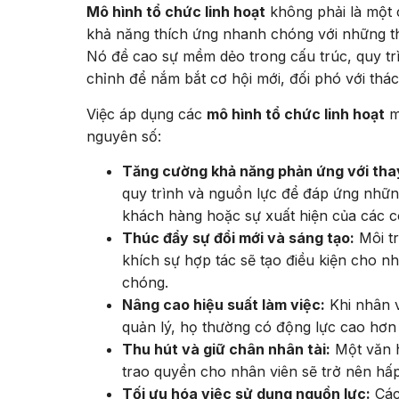
Mô hình tổ chức linh hoạt
không phải là một c
khả năng thích ứng nhanh chóng với những th
Nó đề cao sự mềm dẻo trong cấu trúc, quy tr
chỉnh để nắm bắt cơ hội mới, đối phó với thách
Việc áp dụng các
mô hình tổ chức linh hoạt
ma
nguyên số:
Tăng cường khả năng phản ứng với thay
quy trình và nguồn lực để đáp ứng những
khách hàng hoặc sự xuất hiện của các c
Thúc đẩy sự đổi mới và sáng tạo:
Môi tr
khích sự hợp tác sẽ tạo điều kiện cho n
chóng.
Nâng cao hiệu suất làm việc:
Khi nhân v
quản lý, họ thường có động lực cao hơn 
Thu hút và giữ chân nhân tài:
Một văn h
trao quyền cho nhân viên sẽ trở nên hấp
Tối ưu hóa việc sử dụng nguồn lực:
Các