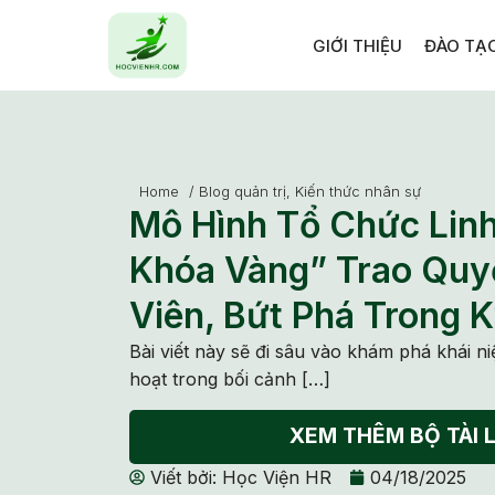
GIỚI THIỆU
ĐÀO TẠ
Home
/
Blog quản trị
,
Kiến thức nhân sự
Mô Hình Tổ Chức Linh
Khóa Vàng” Trao Qu
Viên, Bứt Phá Trong 
Bài viết này sẽ đi sâu vào khám phá khái n
hoạt trong bối cảnh […]
XEM THÊM BỘ TÀI L
Viết bởi:
Học Viện HR
04/18/2025