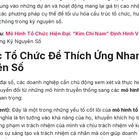
ung vào những dự án và hoạt động mang lại giá trị cao nhấ
các phương pháp cụ thể để tối ưu hóa cấu trúc tổ chức, h
 chóng trong kỷ nguyên số.
au:
Mô Hình Tổ Chức Hiện Đại: “Kim Chỉ Nam” Định Hình 
ong Kỷ Nguyên Số
úc Tổ Chức Để Thích Ứng Nha
ên Số
đại số, các doanh nghiệp cần chủ động xem xét và thực hi
chuyển đổi từ những mô hình truyền thống sang các
mô hình
an trọng:
nt):
Đây là một trong những yếu tố cốt lõi của
mô hình tổ
nghĩa là tin tưởng vào khả năng của họ, khuyến khích họ t
ong phạm vi trách nhiệm của mình và chịu trách nhiệm về k
cho sự sáng tạo và trách nhiệm cá nhân mà còn giúp doanh