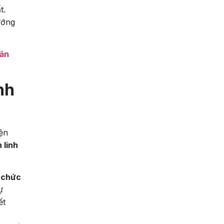
t.
ướng
Văn
nh
ện
 linh
 chức
ự
ết