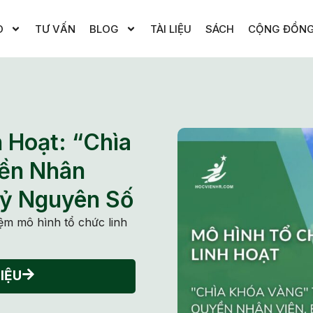
O
TƯ VẤN
BLOG
TÀI LIỆU
SÁCH
CỘNG ĐỒN
 Hoạt: “Chìa
yền Nhân
Kỷ Nguyên Số
iệm mô hình tổ chức linh
IỆU