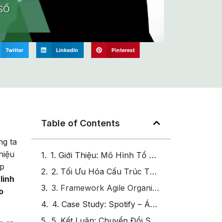
Twitter
LinkedIn
Pinterest
Table of Contents
ng ta
hiệu
1. Giới Thiệu: Mô Hình Tổ Chức Linh Hoạt – “Liều Thuốc” Cho Doanh Nghiệp Trong Kỷ Nguyên Số Biến Động
áp
2. Tối Ưu Hóa Cấu Trúc Tổ Chức Để Thích Ứng Nhanh Chóng Trong Kỷ Nguyên Số
linh
3. Framework Agile Organizational Model: Nền Tảng Của Sự Linh Hoạt và Đổi Mới
o
4. Case Study: Spotify – Áp Dụng Thành Công Mô Hình Squad và Tribe Trong Thực Tế
5. Kết Luận: Chuyển Đổi Sang Mô Hình Tổ Chức Linh Hoạt – Bước Đi Tất Yếu Trong Kỷ Nguyên Số