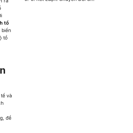
n ra
ổ
i
h tổ
 biến
ộ tổ
ến
tế và
ch
g, để