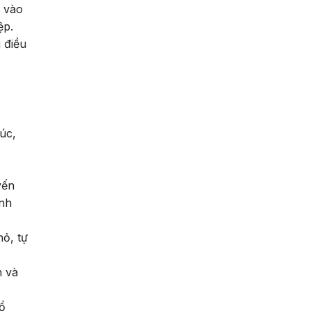
g vào
ệp.
 điều
úc,
yến
anh
ỏ, tự
n và
ổ