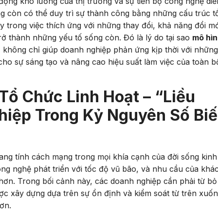
ộng khó lường của thị trường và sự tiến bộ công nghệ diễ
g còn có thể duy trì sự thành công bằng những cấu trúc t
 trong việc thích ứng với những thay đổi, khả năng đổi mớ
rở thành những yếu tố sống còn. Đó là lý do tại sao
mô hìn
 không chỉ giúp doanh nghiệp phản ứng kịp thời với những
ho sự sáng tạo và nâng cao hiệu suất làm việc của toàn b
 Tổ Chức Linh Hoạt – “Liều
iệp Trong Kỷ Nguyên Số Bi
g tính cách mạng trong mọi khía cạnh của đời sống kinh 
ng nghệ phát triển với tốc độ vũ bão, và nhu cầu của khá
hơn. Trong bối cảnh này, các doanh nghiệp cần phải từ bỏ
c xây dựng dựa trên sự ổn định và kiểm soát từ trên xuốn
ơn.