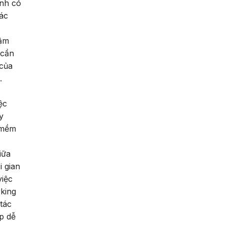
ịnh có
các
hậm
 cần
 của
.
ệc
y
 mềm
iữa
i gian
việc
rking
tác
p dễ