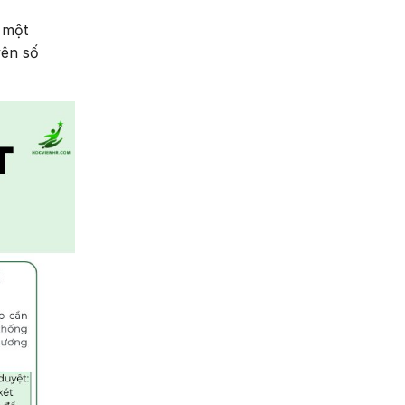
 một
yên số