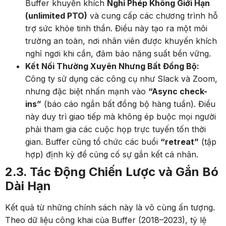
Buffer khuyến khích
Nghỉ Phép Không Giới Hạn
(unlimited PTO)
và cung cấp các chương trình hỗ
trợ sức khỏe tinh thần. Điều này tạo ra một môi
trường an toàn, nơi nhân viên được khuyến khích
nghỉ ngơi khi cần, đảm bảo năng suất bền vững.
Kết Nối Thường Xuyên Nhưng Bất Đồng Bộ:
Công ty sử dụng các công cụ như Slack và Zoom,
nhưng đặc biệt nhấn mạnh vào
“Async check-
ins”
(báo cáo ngắn bất đồng bộ hàng tuần). Điều
này duy trì giao tiếp mà không ép buộc mọi người
phải tham gia các cuộc họp trực tuyến tốn thời
gian. Buffer cũng tổ chức các buổi
“retreat”
(tập
hợp) định kỳ để củng cố sự gắn kết cá nhân.
2.3. Tác Động Chiến Lược và Gắn Bó
Dài Hạn
Kết quả từ những chính sách này là vô cùng ấn tượng.
Theo dữ liệu công khai của Buffer (2018–2023), tỷ lệ