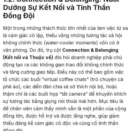
Dưỡng Sự Kết Nối và Tinh Thần
Đồng Đội
Một trong những thách thức lớn nhất của làm việc từ xa
là cảm giác cô lập, thiếu vắng những tương tác xã hội
không chính thức (water-cooler moments) vốn có ở
văn phòng. Do đó, trụ cột
Connection & Belonging
(Kết nối và Thuộc về)
đòi hỏi doanh nghiệp phải chủ
động tạo ra các không gian trao đổi không chính thức
và tăng cường giao tiếp. Điều này có thể bao gồm việc
tổ chức các buổi “virtual coffee chats” (trò chuyện cà
phê ảo), các diễn đàn chia sẻ sở thích nội bộ, hoặc
thậm chí là các buổi họp “tắt camera” để khuyến khích
sự tương tác bằng giọng nói thoải mái hơn. Mục tiêu là
để nhân viên cảm thấy mình vẫn là một phần của cộng
đồng lớn, được hỗ trợ và được lắng nghe, giúp giảm
thiểu đáng kể cảm giác cô độc và củng cố tinh thần
đồng đội.