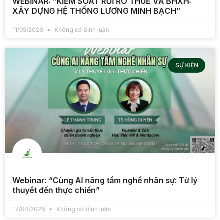
WEBINAR: “KIỂM SOÁT RỦI RO THUẾ VÀ BHXH:
XÂY DỰNG HỆ THỐNG LƯƠNG MINH BẠCH”
11/05/2026
Không có bình luận
SỰ KIỆN
Webinar: “Cùng AI nâng tầm nghề nhân sự: Từ lý
thuyết đến thực chiến”
17/04/2026
Không có bình luận