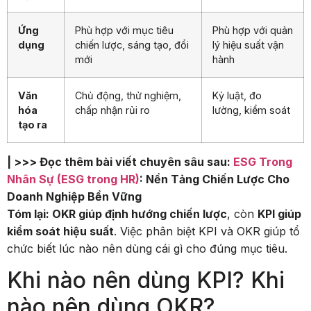
Ứng
Phù hợp với mục tiêu
Phù hợp với quản
dụng
chiến lược, sáng tạo, đổi
lý hiệu suất vận
mới
hành
Văn
Chủ động, thử nghiệm,
Kỷ luật, đo
hóa
chấp nhận rủi ro
lường, kiểm soát
tạo ra
| >>> Đọc thêm bài viết chuyên sâu sau:
ESG Trong
Nhân Sự (ESG trong HR)
: Nền Tảng Chiến Lược Cho
Doanh Nghiệp Bền Vững
Tóm lại: OKR giúp định hướng chiến lược
, còn
KPI giúp
kiểm soát hiệu suất
. Việc phân biệt KPI và OKR giúp tổ
chức biết lúc nào nên dùng cái gì cho đúng mục tiêu.
Khi nào nên dùng KPI? Khi
nào nên dùng OKR?