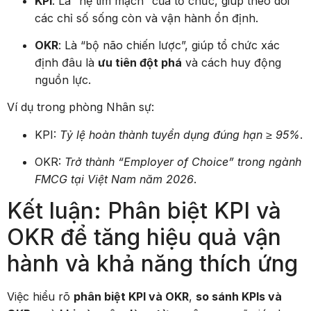
KPI
: Là “hệ tim mạch” của tổ chức, giúp theo dõi
các chỉ số sống còn và vận hành ổn định.
OKR
: Là “bộ não chiến lược”, giúp tổ chức xác
định đâu là
ưu tiên đột phá
và cách huy động
nguồn lực.
Ví dụ trong phòng Nhân sự:
KPI:
Tỷ lệ hoàn thành tuyển dụng đúng hạn ≥ 95%
.
OKR:
Trở thành “Employer of Choice” trong ngành
FMCG tại Việt Nam năm 2026
.
Kết luận: Phân biệt KPI và
OKR để tăng hiệu quả vận
hành và khả năng thích ứng
Việc hiểu rõ
phân biệt KPI và OKR
,
so sánh KPIs và