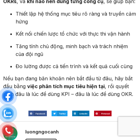
OKRs
, và
khi nào nên dùng từng công cụ
, sẽ giúp bạn:
Thiết lập hệ thống mục tiêu rõ ràng và truyền cảm
hứng
Kết nối chiến lược tổ chức với thực thi vận hành
Tăng tính chủ động, minh bạch và trách nhiệm
của đội ngũ
Đo lường được cả tiến trình và kết quả cuối cùng
Nếu bạn đang băn khoăn nên bắt đầu từ đâu, hãy bắt
đầu bằng
việc phân tích mục tiêu hiện tại
, rồi quyết
định đâu là lúc để dùng KPI – đâu là lúc để dùng OKR.
Facebook
Twitter
LinkedIn
Pinterest
luongngocanh