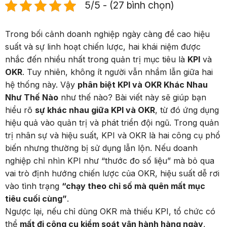
5/5 - (27 bình chọn)
Trong bối cảnh doanh nghiệp ngày càng đề cao hiệu
suất và sự linh hoạt chiến lược, hai khái niệm được
nhắc đến nhiều nhất trong quản trị mục tiêu là
KPI
và
OKR
. Tuy nhiên, không ít người vẫn nhầm lẫn giữa hai
hệ thống này. Vậy
phân biệt KPI và OKR Khác Nhau
Như Thế Nào
như thế nào? Bài viết này sẽ giúp bạn
hiểu rõ
sự khác nhau giữa KPI và OKR
, từ đó ứng dụng
hiệu quả vào quản trị và phát triển đội ngũ. Trong quản
trị nhân sự và hiệu suất, KPI và OKR là hai công cụ phổ
biến nhưng thường bị sử dụng lẫn lộn. Nếu doanh
nghiệp chỉ nhìn KPI như “thước đo số liệu” mà bỏ qua
vai trò định hướng chiến lược của OKR, hiệu suất dễ rơi
vào tình trạng
“chạy theo chỉ số mà quên mất mục
tiêu cuối cùng”
.
Ngược lại, nếu chỉ dùng OKR mà thiếu KPI, tổ chức có
thể
mất đi công cụ kiểm soát vận hành hàng ngày
,