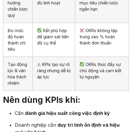
hướng
đủ linh hoạt
mục tiêu chiến lược
chiến lược
ngắn hạn
quý
Đo mức
Rất phù hợp
OKRs không tập
độ hoàn
để giám sát tiến
trung vào % hoàn
thành chỉ
độ cụ thể
thành đơn thuần
tiêu
Tạo động
⚠ KPIs tạo sự rõ
OKRs thúc đẩy sự
lực & văn
ràng nhưng dễ bị
chủ động và cam kết
hóa trách
áp lực
tự nguyện
nhiệm
Nên dùng KPIs khi:
Cần
đánh giá hiệu suất công việc định kỳ
Doanh nghiệp cần
duy trì tính ổn định và hiệu