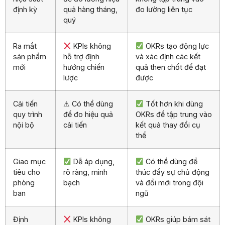
định kỳ
quả hàng tháng,
đo lường liên tục
quý
Ra mắt
KPIs không
OKRs tạo động lực
sản phẩm
hỗ trợ định
và xác định các kết
mới
hướng chiến
quả then chốt để đạt
lược
được
Cải tiến
⚠ Có thể dùng
Tốt hơn khi dùng
quy trình
để đo hiệu quả
OKRs để tập trung vào
nội bộ
cải tiến
kết quả thay đổi cụ
thể
Giao mục
Dễ áp dụng,
Có thể dùng để
tiêu cho
rõ ràng, minh
thúc đẩy sự chủ động
phòng
bạch
và đổi mới trong đội
ban
ngũ
Định
KPIs không
OKRs giúp bám sát