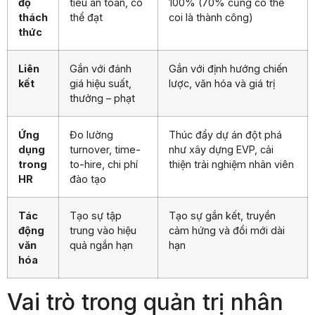
độ
tiêu an toàn, có
100% (70% cũng có thể
thách
thể đạt
coi là thành công)
thức
Liên
Gắn với đánh
Gắn với định hướng chiến
kết
giá hiệu suất,
lược, văn hóa và giá trị
thưởng – phạt
Ứng
Đo lường
Thúc đẩy dự án đột phá
dụng
turnover, time-
như xây dựng EVP, cải
trong
to-hire, chi phí
thiện trải nghiệm nhân viên
HR
đào tạo
Tác
Tạo sự tập
Tạo sự gắn kết, truyền
động
trung vào hiệu
cảm hứng và đổi mới dài
văn
quả ngắn hạn
hạn
hóa
Vai trò trong quản trị nhân