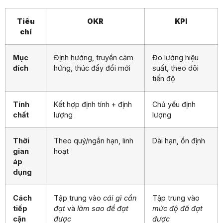
Tiêu
OKR
KPI
chí
Mục
Định hướng, truyền cảm
Đo lường hiệu
đích
hứng, thúc đẩy đổi mới
suất, theo dõi
tiến độ
Tính
Kết hợp định tính + định
Chủ yếu định
chất
lượng
lượng
Thời
Theo quý/ngắn hạn, linh
Dài hạn, ổn định
gian
hoạt
áp
dụng
Cách
Tập trung vào
cái gì cần
Tập trung vào
tiếp
đạt
và
làm sao để đạt
mức độ đã đạt
cận
được
được