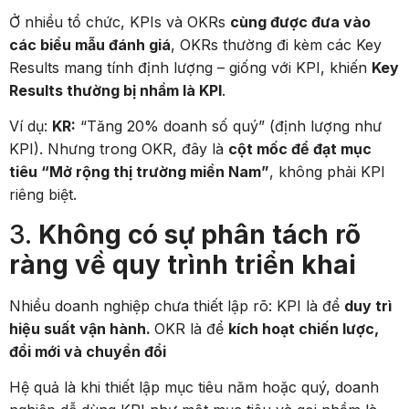
Ở nhiều tổ chức, KPIs và OKRs
cùng được đưa vào
các biểu mẫu đánh giá
, OKRs thường đi kèm các Key
Results mang tính định lượng – giống với KPI, khiến
Key
Results thường bị nhầm là KPI
.
Ví dụ:
KR:
“Tăng 20% doanh số quý” (định lượng như
KPI). Nhưng trong OKR, đây là
cột mốc để đạt mục
tiêu “Mở rộng thị trường miền Nam”
, không phải KPI
riêng biệt.
3.
Không có sự phân tách rõ
ràng về quy trình triển khai
Nhiều doanh nghiệp chưa thiết lập rõ: KPI là để
duy trì
hiệu suất vận hành.
OKR là để
kích hoạt chiến lược,
đổi mới và chuyển đổi
Hệ quả là khi thiết lập mục tiêu năm hoặc quý, doanh