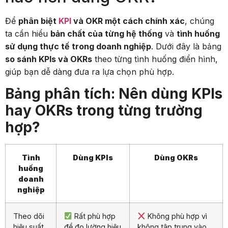
Để
phân biệt
KPI
và OKR một cách chính xác
, chúng
ta cần hiểu
bản chất của từng hệ thống
và
tình huống
sử dụng thực tế trong doanh nghiệp
. Dưới đây là bảng
so sánh KPIs và OKRs
theo từng tình huống điển hình,
giúp bạn dễ dàng đưa ra lựa chọn phù hợp.
Bảng phân tích: Nên dùng KPIs
hay OKRs trong từng trường
hợp?
Tình
Dùng KPIs
Dùng OKRs
huống
doanh
nghiệp
Theo dõi
Rất phù hợp
Không phù hợp vì
hiệu suất
để đo lường hiệu
không tập trung vào