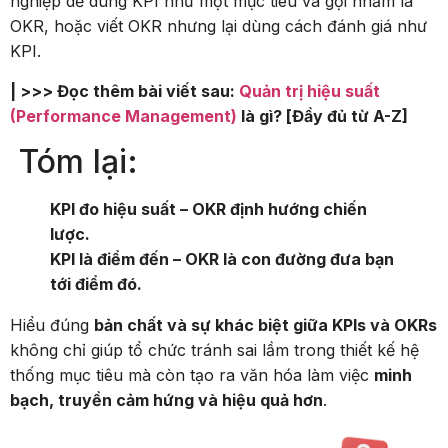
nghiệp dễ dùng KPI như một mục tiêu và gọi nhầm là
OKR, hoặc viết OKR nhưng lại dùng cách đánh giá như
KPI.
| >>> Đọc thêm bài viết sau:
Quản trị hiệu suất
(Performance Management)
là gì? [Đầy đủ từ A-Z]
Tóm lại:
KPI đo hiệu suất – OKR định hướng chiến
lược.
KPI là điểm đến – OKR là con đường đưa bạn
tới điểm đó.
Hiểu đúng
bản chất và sự khác biệt giữa KPIs và OKRs
không chỉ giúp tổ chức tránh sai lầm trong thiết kế hệ
thống mục tiêu mà còn tạo ra văn hóa làm việc
minh
bạch, truyền cảm hứng và hiệu quả hơn
.