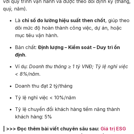
với quy trình vận hành và được theo dõi định kỳ (tháng,
quý, năm).
Là
chỉ số đo lường hiệu suất then chốt
, giúp theo
dõi mức độ hoàn thành công việc, dự án, hoặc
mục tiêu vận hành.
Bản chất:
Định lượng – Kiểm soát – Duy trì ổn
định
.
Ví dụ:
Doanh thu tháng ≥ 1 tỷ VNĐ; Tỷ lệ nghỉ việc
< 8%/năm
.
Doanh thu đạt 2 tỷ/tháng
Tỷ lệ nghỉ việc < 10%/năm
Tỷ lệ chuyển đổi khách hàng tiềm năng thành
khách hàng: 5%
| >>> Đọc thêm bài viết chuyên sâu sau:
Giá trị ESG