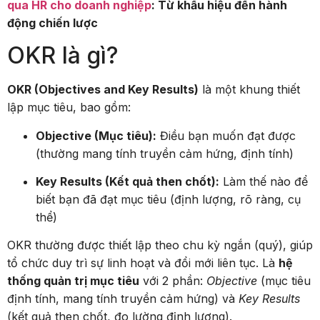
qua HR cho doanh nghiệp
: Từ khẩu hiệu đến hành
động chiến lược
OKR là gì?
OKR (Objectives and Key Results)
là một khung thiết
lập mục tiêu, bao gồm:
Objective (Mục tiêu):
Điều bạn muốn đạt được
(thường mang tính truyền cảm hứng, định tính)
Key Results (Kết quả then chốt):
Làm thế nào để
biết bạn đã đạt mục tiêu (định lượng, rõ ràng, cụ
thể)
OKR thường được thiết lập theo chu kỳ ngắn (quý), giúp
tổ chức duy trì sự linh hoạt và đổi mới liên tục. Là
hệ
thống quản trị mục tiêu
với 2 phần:
Objective
(mục tiêu
định tính, mang tính truyền cảm hứng) và
Key Results
(kết quả then chốt, đo lường định lượng).