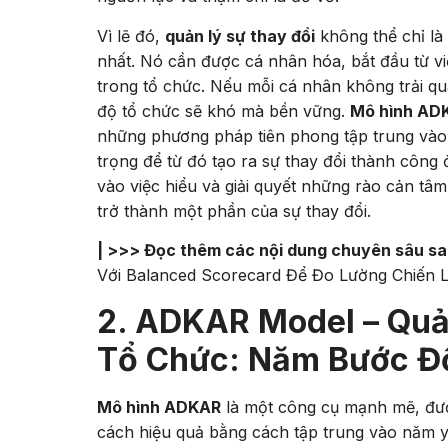
Vì lẽ đó,
quản lý sự thay đổi
không thể chỉ là
nhất. Nó cần được cá nhân hóa, bắt đầu từ v
trong tổ chức. Nếu mỗi cá nhân không trải qu
độ tổ chức sẽ khó mà bền vững.
Mô hình AD
những phương pháp tiên phong tập trung vào 
trọng để từ đó tạo ra sự thay đổi thành công 
vào việc hiểu và giải quyết những rào cản tâ
trở thành một phần của sự thay đổi.
| >>> Đọc thêm các nội dung chuyên sâu s
Với Balanced Scorecard Để Đo Lường Chiến 
2. ADKAR Model – Quả
Tổ Chức: Năm Bước Đ
Mô hình ADKAR
là một công cụ mạnh mẽ, được
cách hiệu quả bằng cách tập trung vào năm yếu