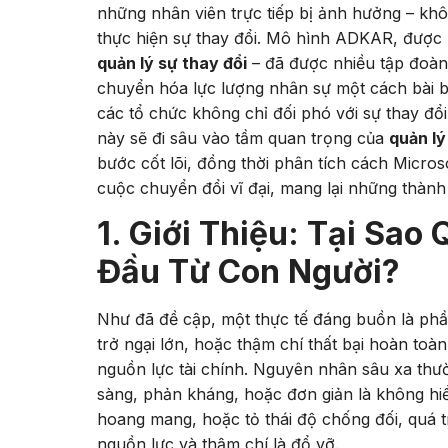
những nhân viên trực tiếp bị ảnh hưởng – k
thực hiện sự thay đổi. Mô hình ADKAR, được 
quản lý sự thay đổi
– đã được nhiều tập đoàn 
chuyển hóa lực lượng nhân sự một cách bài b
các tổ chức không chỉ đối phó với sự thay đổi
này sẽ đi sâu vào tầm quan trọng của
quản lý
bước cốt lõi, đồng thời phân tích cách Micro
cuộc chuyển đổi vĩ đại, mang lại những thành
1. Giới Thiệu: Tại Sao
Đầu Từ Con Người?
Như đã đề cập, một thực tế đáng buồn là phầ
trở ngại lớn, hoặc thậm chí thất bại hoàn toà
nguồn lực tài chính. Nguyên nhân sâu xa thư
sàng, phản kháng, hoặc đơn giản là không hiểu
hoang mang, hoặc tỏ thái độ chống đối, quá tr
nguồn lực và thậm chí là đổ vỡ.