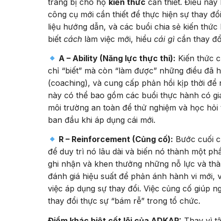
trang bị cho họ
kiến thức
cần thiết. Điều này
công cụ mới cần thiết để thực hiện sự thay đổ
liệu hướng dẫn, và các buổi chia sẻ kiến thức
biết
cách
làm việc mới, hiểu
cái gì
cần thay đổ
A – Ability (Năng lực thực thi):
Kiến thức c
chỉ “biết” mà còn “làm được” những điều đã h
(coaching), và cung cấp phản hồi kịp thời để 
này có thể bao gồm các buổi thực hành có giá
môi trường an toàn để thử nghiệm và học hỏi 
ban đầu khi áp dụng cái mới.
R – Reinforcement (Củng cố):
Bước cuối c
để duy trì nó lâu dài và biến nó thành một p
ghi nhận và khen thưởng những nỗ lực và thàn
đánh giá hiệu suất để phản ánh hành vi mới,
việc áp dụng sự thay đổi. Việc củng cố giúp 
thay đổi thực sự “bám rễ” trong tổ chức.
Điểm khác biệt cốt lõi của ADKAR:
Thay vì tậ