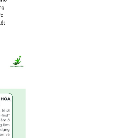
ng
ực
kết