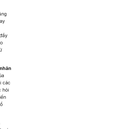
ằng
hay
 đầy
lo
ừ
 nhân
ủa
i các
c hỏi
iến
tổ
à