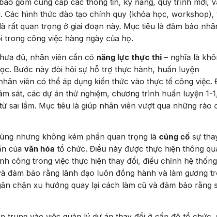
 bao gồm cung cấp các thông tin, kỹ năng, quy trình mới, v
i. Các hình thức đào tạo chính quy (khóa học, workshop), 
 là rất quan trọng ở giai đoạn này. Mục tiêu là đảm bảo nhâ
i trong công việc hàng ngày của họ.
hưa đủ, nhân viên cần có
năng lực thực thi
– nghĩa là kh
ọc. Bước này đòi hỏi sự hỗ trợ thực hành, huấn luyện
nhân viên có thể áp dụng kiến thức vào thực tế công việc. 
m sát, các dự án thử nghiệm, chương trình huấn luyện 1-1
từ sai lầm. Mục tiêu là giúp nhân viên vượt qua những rào 
ùng nhưng không kém phần quan trọng là
củng cố
sự tha
hần của
văn hóa
tổ chức. Điều này được thực hiện thông qu
h công trong việc thực hiện thay đổi, điều chỉnh hệ thống
 và đảm bảo rằng lãnh đạo luôn đồng hành và làm gương t
ngăn chặn xu hướng quay lại cách làm cũ và đảm bảo rằng 
p trung vào việc quản lý dự án thay đổi ở cấp độ tổ chức,