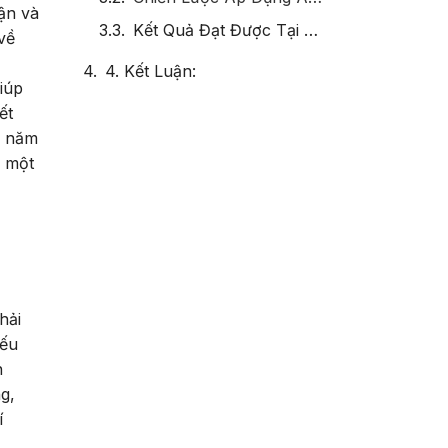
ận và
Kết Quả Đạt Được Tại Microsoft:
về
4. Kết Luận:
iúp
ết
i năm
ị một
hải
iếu
n
g,
í