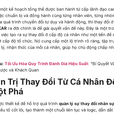
 một kế hoạch tổng thể được ban hành từ cấp lãnh đạo ca
iệc chuẩn bị và đồng hành cùng từng nhân viên, từng nh
a quá trình chuyển đổi tư duy và hành động, thì thay đổi ở
KAR
ra đời chính là để giải quyết vấn đề này. Đây là một tr
việc tạo ra sự thay đổi ở cấp độ cá nhân như một tiền đề
ở cấp độ tổ chức. Nó cung cấp một lộ trình rõ ràng, tập tr
m lý, nhận thức của mỗi cá nhân, giúp họ chủ động chấp n
au:
Tối Ưu Hóa Quy Trình Đánh Giá Hiệu Suất:
“Bí Quyết V
Lược và Khách Quan
n Trị Thay Đổi Từ Cá Nhân Đ
ột Phá
 thiết kế để hỗ trợ quá trình
quản lý sự thay đổi nhân s
 tố cốt lõi, tạo thành một chuỗi liên tục và logic, dẫn dắt