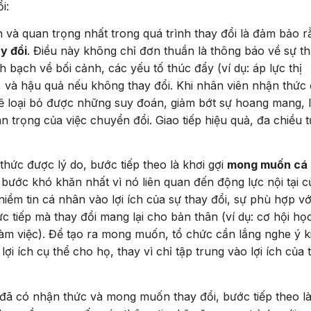
i:
 và quan trọng nhất trong quá trình thay đổi là đảm bảo r
y đổi
. Điều này không chỉ đơn thuần là thông báo về sự t
h bạch về bối cảnh, các yếu tố thúc đẩy (ví dụ: áp lực thị
 và hậu quả nếu không thay đổi. Khi nhân viên nhận thức
 sẽ loại bỏ được những suy đoán, giảm bớt sự hoang mang, 
n trọng của việc chuyển đổi. Giao tiếp hiệu quả, đa chiều t
hức được lý do, bước tiếp theo là khơi gợi
mong muốn cá
 bước khó khăn nhất vì nó liên quan đến động lực nội tại c
iềm tin cá nhân vào lợi ích của sự thay đổi, sự phù hợp vớ
rực tiếp mà thay đổi mang lại cho bản thân (ví dụ: cơ hội họ
 làm việc). Để tạo ra mong muốn, tổ chức cần lắng nghe ý k
ợi ích cụ thể cho họ, thay vì chỉ tập trung vào lợi ích của 
đã có nhận thức và mong muốn thay đổi, bước tiếp theo l