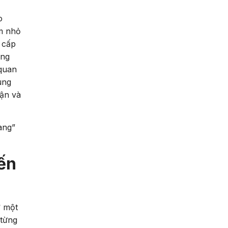
o
óm nhỏ
 cấp
ong
 quan
ung
hận và
àng”
ến
ự
một
 từng