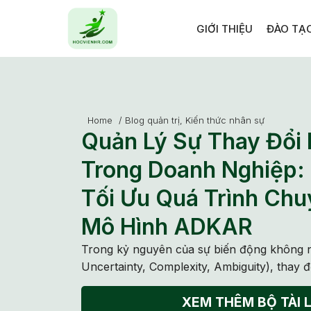
GIỚI THIỆU
ĐÀO TẠ
Home
/
Blog quản trị
,
Kiến thức nhân sự
Quản Lý Sự Thay Đổi
Trong Doanh Nghiệp:
Tối Ưu Quá Trình Chu
Mô Hình ADKAR
Trong kỷ nguyên của sự biến động không ng
Uncertainty, Complexity, Ambiguity), thay đ
XEM THÊM BỘ TÀI L