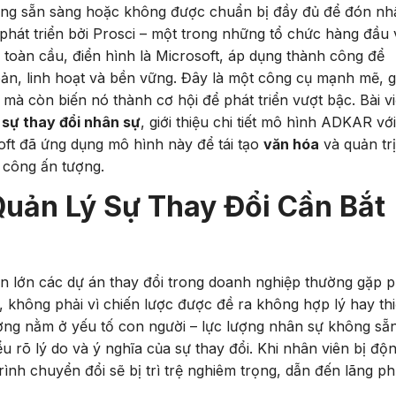
hông sẵn sàng hoặc không được chuẩn bị đầy đủ để đón nh
phát triển bởi Prosci – một trong những tổ chức hàng đầu 
toàn cầu, điển hình là Microsoft, áp dụng thành công để
ản, linh hoạt và bền vững. Đây là một công cụ mạnh mẽ, g
 mà còn biến nó thành cơ hội để phát triển vượt bậc. Bài vi
 sự thay đổi nhân sự
, giới thiệu chi tiết mô hình ADKAR vớ
soft đã ứng dụng mô hình này để tái tạo
văn hóa
và quản tr
 công ấn tượng.
 Quản Lý Sự Thay Đổi Cần Bắt
n lớn các dự án thay đổi trong doanh nghiệp thường gặp p
n, không phải vì chiến lược được đề ra không hợp lý hay th
ờng nằm ở yếu tố con người – lực lượng nhân sự không sẵ
 rõ lý do và ý nghĩa của sự thay đổi. Khi nhân viên bị độn
ình chuyển đổi sẽ bị trì trệ nghiêm trọng, dẫn đến lãng ph