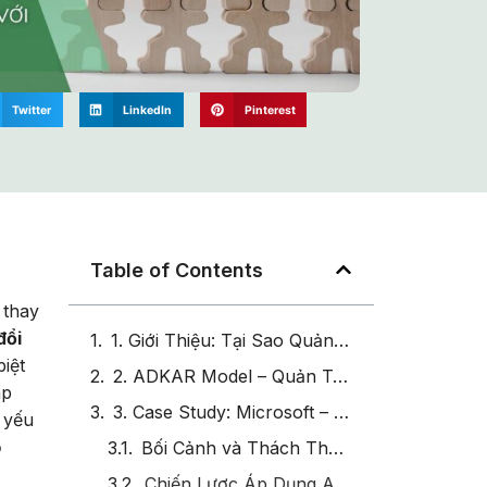
Twitter
LinkedIn
Pinterest
Table of Contents
 thay
đổi
1. Giới Thiệu: Tại Sao Quản Lý Sự Thay Đổi Cần Bắt Đầu Từ Con Người?
biệt
2. ADKAR Model – Quản Trị Thay Đổi Từ Cá Nhân Đến Tổ Chức: Năm Bước Đột Phá
áp
3. Case Study: Microsoft – Tái Tạo Văn Hóa & Quản Trị Thay Đổi Theo ADKAR “Cú Lội Ngược Dòng Vĩ Đại”
 yếu
ổ
Bối Cảnh và Thách Thức Chuyển Đổi Tại Microsoft:
Chiến Lược Áp Dụng ADKAR Tại Microsoft: