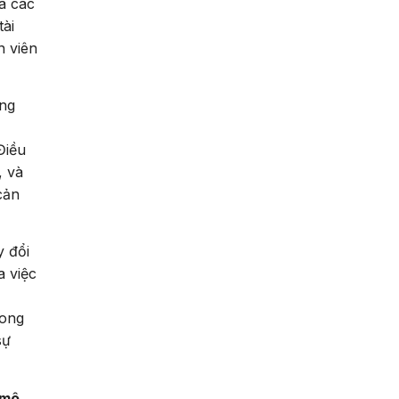
à các
tài
n viên
ông
Điều
, và
cản
y đổi
a việc
rong
sự
mô