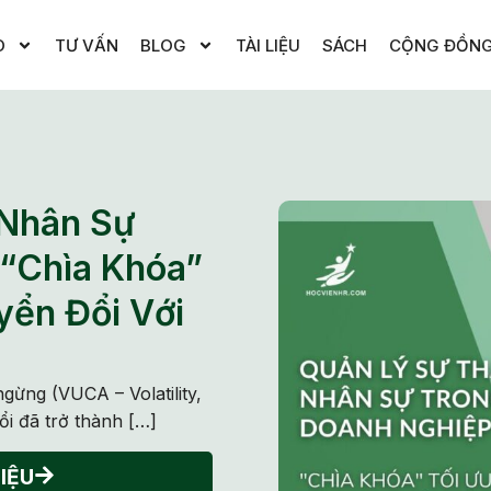
O
TƯ VẤN
BLOG
TÀI LIỆU
SÁCH
CỘNG ĐỒN
 Nhân Sự
 “Chìa Khóa”
yển Đổi Với
ừng (VUCA – Volatility,
ổi đã trở thành […]
IỆU