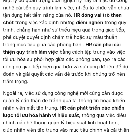
Một lý do quan trọng của nghịch lý này là mặc dù công
nghệ cải tiến quy trình làm việc, nhiều tổ chức vẫn chưa
tận dụng hết tiềm năng của nó.
HR đóng vai trò then
chốt
trong việc xác định những
điểm nghẽn
trong quy
trình, chẳng hạn như sự thiếu hiệu quả trong giao tiếp,
phê duyệt quyết định chậm trễ hoặc sự mâu thuẫn
trong mục tiêu giữa các phòng ban .
HR cần phải cải
thiện quy trình làm việc
bằng cách tập trung vào việc
tối ưu hóa sự phối hợp giữa các phòng ban, tạo ra các
công cụ giao tiếp hiệu quả hơn và sử dụng dữ liệu để dự
đoán và giải quyết các vấn đề trước khi chúng trở nên
trầm trọng.
Ngoài ra, việc sử dụng công nghệ mới cũng cần được
quản lý cẩn thận để tránh quá tải thông tin hoặc khiến
nhân viên mất tập trung.
HR cần phát triển các chiến
lược tối ưu hóa hành vi hiệu suất
, thông qua việc điều
chỉnh các hệ thống quản lý hiệu suất linh hoạt hơn,
giúp nhân viên tập trung vào mục tiêu chính và cải thiện