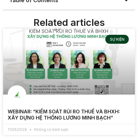
Table of Contents
Related articles
SỰ KIỆN
WEBINAR: “KIỂM SOÁT RỦI RO THUẾ VÀ BHXH:
XÂY DỰNG HỆ THỐNG LƯƠNG MINH BẠCH”
11/05/2026
Không có bình luận