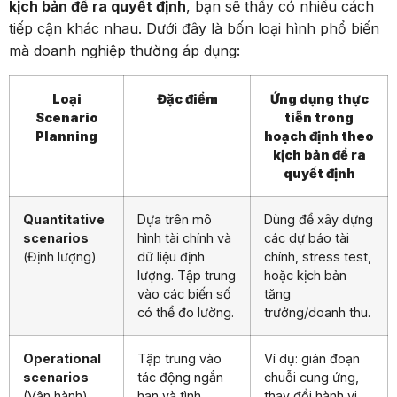
kịch bản để ra quyết định
, bạn sẽ thấy có nhiều cách
tiếp cận khác nhau. Dưới đây là bốn loại hình phổ biến
mà doanh nghiệp thường áp dụng:
Loại
Đặc điểm
Ứng dụng thực
Scenario
tiễn trong
Planning
hoạch định theo
kịch bản để ra
quyết định
Quantitative
Dựa trên mô
Dùng để xây dựng
scenarios
hình tài chính và
các dự báo tài
(Định lượng)
dữ liệu định
chính, stress test,
lượng. Tập trung
hoặc kịch bản
vào các biến số
tăng
có thể đo lường.
trưởng/doanh thu.
Operational
Tập trung vào
Ví dụ: gián đoạn
scenarios
tác động ngắn
chuỗi cung ứng,
(Vận hành)
hạn và tình
thay đổi hành vi