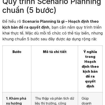
chuẩn (5 bước)
Để hiểu rõ
Scenario Planning là gì – Hoạch định theo
kịch bản để ra quyết định
, bạn cần nắm quy trình triển
khai thực tế. Mặc dù mỗi tổ chức có thể tùy biến, nhưng
khung chuẩn 5 bước sau đây được áp dụng rộng rãi:
Bước
Mô tả chi tiết
Ý nghĩa
trong
Hoạch
định theo
kịch bản
để ra
quyết
định
1. Khám phá
Thu thập và phân tích dữ
Giúp
xu hướng
liệu thị trường, công
doanh