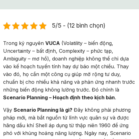
5/5 - (12 bình chọn)
Trong kỷ nguyên
VUCA
(Volatility – biến động,
Uncertainty – bất định, Complexity – phức tạp,
Ambiguity – mơ hồ), doanh nghiệp không thể chỉ dựa
vào kế hoạch tuyến tính hay dự báo một chiều. Thay
vào đó, họ cần một công cụ giúp mở rộng tư duy,
chuẩn bị cho nhiều khả năng và phản ứng nhanh trước
những biến động không lường trước. Đó chính là
Scenario Planning – Hoạch định theo kịch bản
.
Vậy
Scenario Planning là gì?
Đây không phải phương
pháp mới, mà bắt nguồn từ lĩnh vực quân sự và được
hãng dầu khí Shell áp dụng từ thập niên 1960 để ứng
phó với khủng hoảng năng lượng. Ngày nay, Scenario
Planning trở thành năng lực chiến lược thiết yếu, giúp