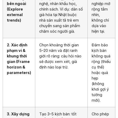
bên ngoài
nghệ, nhân khẩu học,
nghiệp mở
(Explore
chính sách. Ví dụ: dân số
rộng tầm
external
già hóa tại Nhật buộc
nhìn,
trends)
nhà sản xuất tã trẻ em
không chỉ
chuyển sang sản phẩm
dựa vào
chăm sóc người già.
hiện tại.
2. Xác định
Chọn khoảng thời gian
Đảm bảo
phạm vi &
5–20 năm và đặt ranh
kịch bản
khung thời
giới rõ ràng: câu hỏi nào
không quá
gian (Frame
sẽ được xem xét, giả
rộng (thiếu
horizon &
định nào loại trừ.
cụ thể)
parameters)
hoặc quá
hẹp
(không
khơi gợi ý
tưởng
mới).
3. Xây dựng
Tạo 3–5 kịch bản: tốt
Cho phép
các kịch bản
nhất, xấu nhất, trung
lãnh đạo