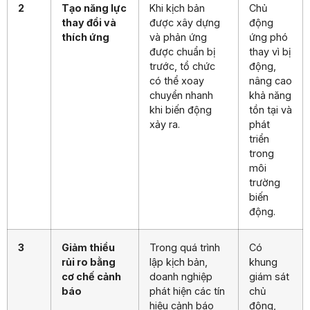
2
Tạo năng lực
Khi kịch bản
Chủ
thay đổi và
được xây dựng
động
thích ứng
và phản ứng
ứng phó
được chuẩn bị
thay vì bị
trước, tổ chức
động,
có thể xoay
nâng cao
chuyển nhanh
khả năng
khi biến động
tồn tại và
xảy ra.
phát
triển
trong
môi
trường
biến
động.
3
Giảm thiểu
Trong quá trình
Có
rủi ro bằng
lập kịch bản,
khung
cơ chế cảnh
doanh nghiệp
giám sát
báo
phát hiện các tín
chủ
hiệu cảnh báo
động,