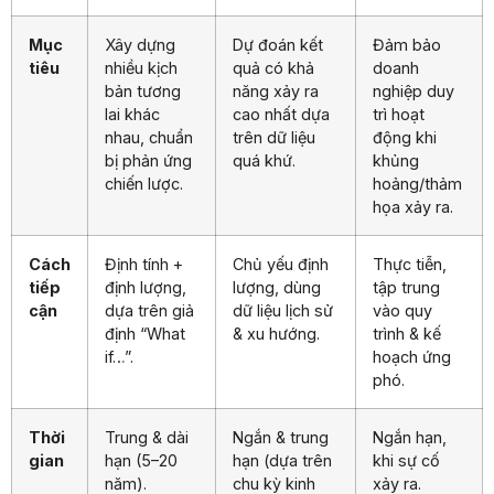
Mục
Xây dựng
Dự đoán kết
Đảm bảo
tiêu
nhiều kịch
quả có khả
doanh
bản tương
năng xảy ra
nghiệp duy
lai khác
cao nhất dựa
trì hoạt
nhau, chuẩn
trên dữ liệu
động khi
bị phản ứng
quá khứ.
khủng
chiến lược.
hoảng/thảm
họa xảy ra.
Cách
Định tính +
Chủ yếu định
Thực tiễn,
tiếp
định lượng,
lượng, dùng
tập trung
cận
dựa trên giả
dữ liệu lịch sử
vào quy
định “What
& xu hướng.
trình & kế
if…”.
hoạch ứng
phó.
Thời
Trung & dài
Ngắn & trung
Ngắn hạn,
gian
hạn (5–20
hạn (dựa trên
khi sự cố
năm).
chu kỳ kinh
xảy ra.