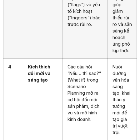
(“flags”) và yếu
giúp
tố kích hoạt
giảm
(“triggers”) báo
thiểu rủi
trước rủi ro.
ro và sẵn
sàng kế
hoạch
ứng phó
kịp thời.
4
Kích thích
Các câu hỏi
Nuôi
đổi mới và
“Nếu… thì sao?”
dưỡng
sáng tạo
(What if) trong
văn hóa
Scenario
sáng
Planning mở ra
tạo, khai
cơ hội đổi mới
thác ý
sản phẩm, dịch
tưởng
vụ và mô hình
mới để
kinh doanh.
tạo giá
trị vượt
trội.