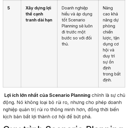
5
Xây dựng lợi
Doanh nghiệp
Nâng
thế cạnh
hiểu và áp dụng
cao khả
tranh dài hạn
tốt Scenario
năng dự
Planning sẽ luôn
phòng
đi trước một
chiến
bước so với đối
lược, tận
thủ.
dụng cơ
hội và
duy trì
sự ổn
định
trong bất
định.
Lợi ích lớn nhất của Scenario Planning
chính là sự chủ
động. Nó không loại bỏ rủi ro, nhưng cho phép doanh
nghiệp quản trị rủi ro thông minh hơn, đồng thời biến
kịch bản bất lợi thành cơ hội để bứt phá.
Quy trình Scenario Planning