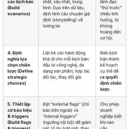
(Build
bình. Dựa trên dữ liệu,
“thử trước”
scenarios)
định hình câu chuyện giả
nhiều tình
định (storytelling) về
huống, từ
tương lai.
khủng
hoảng đến
cơ hội.
4. Định
Liệt kê các hành động
Biến kịch
nghĩa lựa
khả dĩ cho mỗi kịch bản:
bản thành
chọn chiến
đầu tư công nghệ, đa
kế hoạch
lược (Define
dạng sản phẩm, hợp tác
cụ thể để
strategic
đối tác, thay đổi giá.
ra quyết
choices)
định chiến
lược
.
5. Thiết lập
Đặt “external flags” (chỉ
Cho phép
cờ báo hiệu
báo bên ngoài) và
doanh
& triggers
“internal triggers”
nghiệp biết
(Build flags
(ngưỡng nội bộ) để giám
khi nào
& triggers)
sát. Ví dụ: luật mới, thay
cần