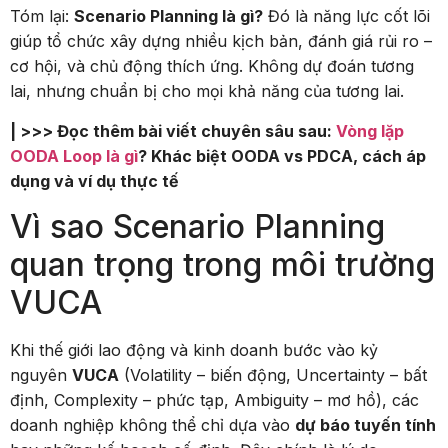
Tóm lại:
Scenario Planning là gì?
Đó là năng lực cốt lõi
giúp tổ chức xây dựng nhiều kịch bản, đánh giá rủi ro –
cơ hội, và chủ động thích ứng. Không dự đoán tương
lai, nhưng chuẩn bị cho mọi khả năng của tương lai.
| >>> Đọc thêm bài viết chuyên sâu sau:
Vòng lặp
OODA Loop là gì
? Khác biệt OODA vs PDCA, cách áp
dụng và ví dụ thực tế
Vì sao Scenario Planning
quan trọng trong môi trường
VUCA
Khi thế giới lao động và kinh doanh bước vào kỷ
nguyên
VUCA
(Volatility – biến động, Uncertainty – bất
định, Complexity – phức tạp, Ambiguity – mơ hồ), các
doanh nghiệp không thể chỉ dựa vào
dự báo tuyến tính
hay những kế hoạch cố định. Đây chính là lý do