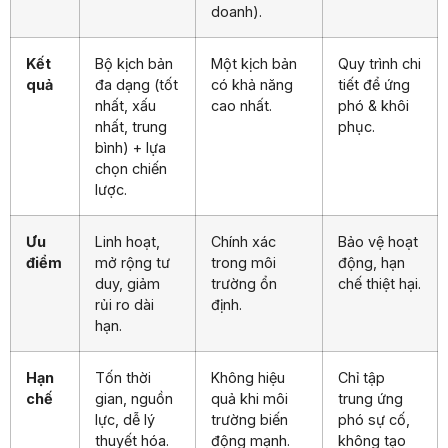
doanh).
Kết
Bộ kịch bản
Một kịch bản
Quy trình chi
quả
đa dạng (tốt
có khả năng
tiết để ứng
nhất, xấu
cao nhất.
phó & khôi
nhất, trung
phục.
bình) + lựa
chọn chiến
lược.
Ưu
Linh hoạt,
Chính xác
Bảo vệ hoạt
điểm
mở rộng tư
trong môi
động, hạn
duy, giảm
trường ổn
chế thiệt hại.
rủi ro dài
định.
hạn.
Hạn
Tốn thời
Không hiệu
Chỉ tập
chế
gian, nguồn
quả khi môi
trung ứng
lực, dễ lý
trường biến
phó sự cố,
thuyết hóa.
động mạnh.
không tạo