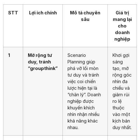
STT
Lợi ích chính
Mô tả chuyên
Giá trị
sâu
mang lại
cho
doanh
nghiệp
1
Mở rộng tư
Scenario
Khơi gợi
duy, tránh
Planning giúp
sáng
“groupthink”
phá vỡ lối mòn
tạo, mở
tư duy và tránh
rộng góc
việc coi chiến
nhìn đa
lược hiện tại là
chiều và
“chân lý”. Doanh
giảm rủi
nghiệp được
ro lệ
khuyến khích
thuộc
nhìn nhận nhiều
vào một
khả năng khác
kịch bản
nhau.
duy nhất.