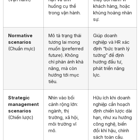
huống cụ thể
khách hàng, hoặc
trong vận hành.
khủng hoảng nhân
sự.
Normative
Mô tả trạng thái
Giúp doanh
scenarios
tương lai mong
nghiệp và HR xác
(Chuẩn mực)
muốn (preferred
định “bức tranh lý
future). Không
tưởng” để định
chỉ phản ánh khả
hướng đầu tư,
năng, mà còn
phát triển năng
hướng tới mục
lực.
tiêu.
Strategic
Nhìn vào bối
Hữu ích khi doanh
management
cảnh rộng lớn:
nghiệp cần hoạch
scenarios
ngành, thị
định chiến lược dài
(Chiến lược)
trường, xã hội,
hạn, như xu hướng
môi trường vĩ
công nghệ, biến
mô.
đổi khí hậu, chính
sách toàn cầu.