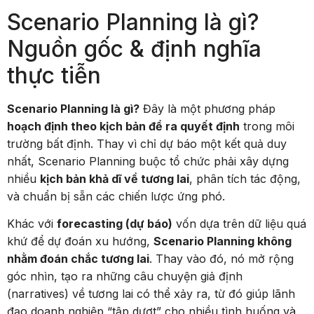
Scenario Planning là gì?
Nguồn gốc & định nghĩa
thực tiễn
Scenario Planning là gì?
Đây là một phương pháp
hoạch định theo kịch bản để ra quyết định
trong môi
trường bất định. Thay vì chỉ dự báo một kết quả duy
nhất, Scenario Planning buộc tổ chức phải xây dựng
nhiều
kịch bản khả dĩ về tương lai
, phân tích tác động,
và chuẩn bị sẵn các chiến lược ứng phó.
Khác với
forecasting (dự báo)
vốn dựa trên dữ liệu quá
khứ để dự đoán xu hướng,
Scenario Planning không
nhằm đoán chắc tương lai
. Thay vào đó, nó mở rộng
góc nhìn, tạo ra những câu chuyện giả định
(narratives) về tương lai có thể xảy ra, từ đó giúp lãnh
đạo doanh nghiệp “tập dượt” cho nhiều tình huống và