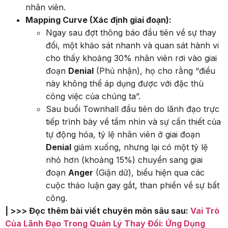
nhân viên.
Mapping Curve (Xác định giai đoạn):
Ngay sau đợt thông báo đầu tiên về sự thay
đổi, một khảo sát nhanh và quan sát hành vi
cho thấy khoảng 30% nhân viên rơi vào giai
đoạn
Denial
(Phủ nhận), họ cho rằng “điều
này không thể áp dụng được với đặc thù
công việc của chúng ta”.
Sau buổi Townhall đầu tiên do lãnh đạo trực
tiếp trình bày về tầm nhìn và sự cần thiết của
tự động hóa, tỷ lệ nhân viên ở giai đoạn
Denial
giảm xuống, nhưng lại có một tỷ lệ
nhỏ hơn (khoảng 15%) chuyển sang giai
đoạn
Anger
(Giận dữ), biểu hiện qua các
cuộc thảo luận gay gắt, than phiền về sự bất
công.
| >>> Đọc thêm bài viết chuyên môn sâu sau:
Vai Trò
Của Lãnh Đạo Trong Quản Lý Thay Đổi: Ứng Dụng