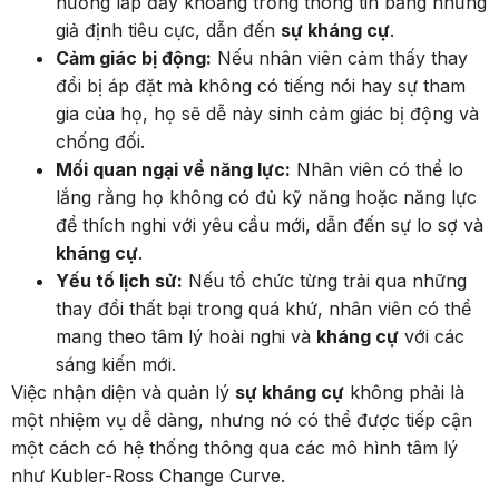
hướng lấp đầy khoảng trống thông tin bằng những
giả định tiêu cực, dẫn đến
sự kháng cự
.
Cảm giác bị động:
Nếu nhân viên cảm thấy thay
đổi bị áp đặt mà không có tiếng nói hay sự tham
gia của họ, họ sẽ dễ nảy sinh cảm giác bị động và
chống đối.
Mối quan ngại về năng lực:
Nhân viên có thể lo
lắng rằng họ không có đủ kỹ năng hoặc năng lực
để thích nghi với yêu cầu mới, dẫn đến sự lo sợ và
kháng cự
.
Yếu tố lịch sử:
Nếu tổ chức từng trải qua những
thay đổi thất bại trong quá khứ, nhân viên có thể
mang theo tâm lý hoài nghi và
kháng cự
với các
sáng kiến mới.
Việc nhận diện và quản lý
sự kháng cự
không phải là
một nhiệm vụ dễ dàng, nhưng nó có thể được tiếp cận
một cách có hệ thống thông qua các mô hình tâm lý
như Kubler-Ross Change Curve.