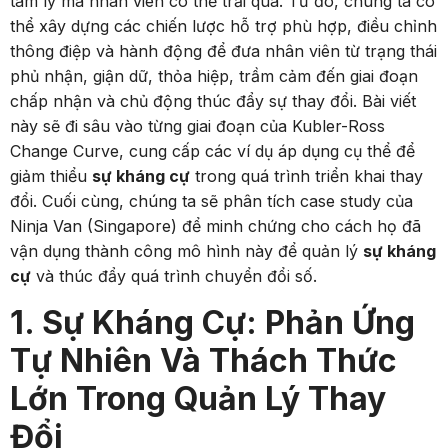
tâm lý mà nhân viên có thể trải qua. Từ đó, chúng ta có
thể xây dựng các chiến lược hỗ trợ phù hợp, điều chỉnh
thông điệp và hành động để đưa nhân viên từ trạng thái
phủ nhận, giận dữ, thỏa hiệp, trầm cảm đến giai đoạn
chấp nhận và chủ động thúc đẩy sự thay đổi. Bài viết
này sẽ đi sâu vào từng giai đoạn của Kubler-Ross
Change Curve, cung cấp các ví dụ áp dụng cụ thể để
giảm thiểu
sự kháng cự
trong quá trình triển khai thay
đổi. Cuối cùng, chúng ta sẽ phân tích case study của
Ninja Van (Singapore) để minh chứng cho cách họ đã
vận dụng thành công mô hình này để quản lý
sự kháng
cự
và thúc đẩy quá trình chuyển đổi số.
1. Sự Kháng Cự: Phản Ứng
Tự Nhiên Và Thách Thức
Lớn Trong Quản Lý Thay
Đổi