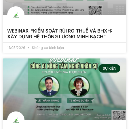
WEBINAR: “KIỂM SOÁT RỦI RO THUẾ VÀ BHXH:
XÂY DỰNG HỆ THỐNG LƯƠNG MINH BẠCH”
11/05/2026
Không có bình luận
SỰ KIỆN