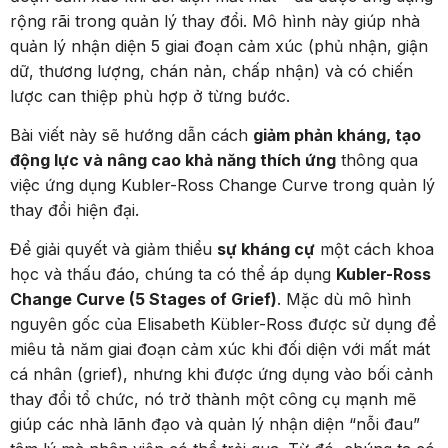
rộng rãi trong quản lý thay đổi. Mô hình này giúp nhà
quản lý nhận diện 5 giai đoạn cảm xúc (phủ nhận, giận
dữ, thương lượng, chán nản, chấp nhận) và có chiến
lược can thiệp phù hợp ở từng bước.
Bài viết này sẽ hướng dẫn cách
giảm phản kháng, tạo
động lực và nâng cao khả năng thích ứng
thông qua
việc ứng dụng Kubler-Ross Change Curve trong quản lý
thay đổi hiện đại.
Để giải quyết và giảm thiểu
sự kháng cự
một cách khoa
học và thấu đáo, chúng ta có thể áp dụng
Kubler-Ross
Change Curve (5 Stages of Grief)
. Mặc dù mô hình
nguyên gốc của Elisabeth Kübler-Ross được sử dụng để
miêu tả năm giai đoạn cảm xúc khi đối diện với mất mát
cá nhân (grief), nhưng khi được ứng dụng vào bối cảnh
thay đổi tổ chức, nó trở thành một công cụ mạnh mẽ
giúp các nhà lãnh đạo và quản lý nhận diện “nỗi đau”