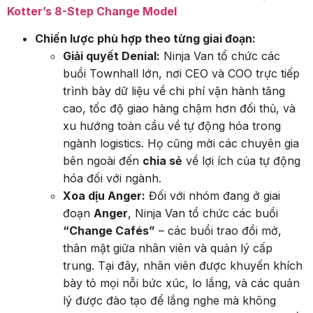
Kotter’s 8-Step Change Model
Chiến lược phù hợp theo từng giai đoạn:
Giải quyết Denial:
Ninja Van tổ chức các
buổi Townhall lớn, nơi CEO và COO trực tiếp
trình bày dữ liệu về chi phí vận hành tăng
cao, tốc độ giao hàng chậm hơn đối thủ, và
xu hướng toàn cầu về tự động hóa trong
ngành logistics. Họ cũng mời các chuyên gia
bên ngoài đến
chia sẻ
về lợi ích của tự động
hóa đối với ngành.
Xoa dịu Anger:
Đối với nhóm đang ở giai
đoạn
Anger
, Ninja Van tổ chức các buổi
“Change Cafés”
– các buổi trao đổi mở,
thân mật giữa nhân viên và quản lý cấp
trung. Tại đây, nhân viên được khuyến khích
bày tỏ mọi nỗi bức xúc, lo lắng, và các quản
lý được đào tạo để lắng nghe mà không