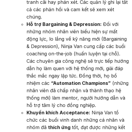
tranh cãi hay phán xét. Các quản lý ghi lại tất
cả các phản hồi và cam kết sẽ xem xét
chúng.
Hỗ trợ Bargaining & Depression:
Đối với
những nhóm nhân viên biểu hiện sự mất
động lực, lo lắng về kỹ năng mới (Bargaining
& Depression), Ninja Van cung cấp các buổi
coaching on-the-job (huấn luyện tại chỗ).
Các chuyên gia công nghệ sẽ trực tiếp hướng
dẫn họ làm quen với hệ thống mới, giải đáp
thắc mắc ngay lập tức. Đồng thời, họ bổ
nhiệm các
“Automation Champions”
(những
nhân viên đã chấp nhận và thành thạo hệ
thống mới) làm mentor, người hướng dẫn và
hỗ trợ tâm lý cho đồng nghiệp.
Khuyến khích Acceptance:
Ninja Van tổ
chức các buổi vinh danh những cá nhân và
nhóm đã
thích ứng
tốt, đạt được những kết