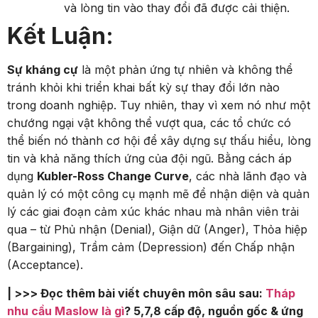
và lòng tin vào thay đổi đã được cải thiện.
Kết Luận:
Sự kháng cự
là một phản ứng tự nhiên và không thể
tránh khỏi khi triển khai bất kỳ sự thay đổi lớn nào
trong doanh nghiệp. Tuy nhiên, thay vì xem nó như một
chướng ngại vật không thể vượt qua, các tổ chức có
thể biến nó thành cơ hội để xây dựng sự thấu hiểu, lòng
tin và khả năng thích ứng của đội ngũ. Bằng cách áp
dụng
Kubler-Ross Change Curve
, các nhà lãnh đạo và
quản lý có một công cụ mạnh mẽ để nhận diện và quản
lý các giai đoạn cảm xúc khác nhau mà nhân viên trải
qua – từ Phủ nhận (Denial), Giận dữ (Anger), Thỏa hiệp
(Bargaining), Trầm cảm (Depression) đến Chấp nhận
(Acceptance).
| >>> Đọc thêm bài viết chuyên môn sâu sau:
Tháp
nhu cầu Maslow là gì
? 5,7,8 cấp độ, nguồn gốc & ứng