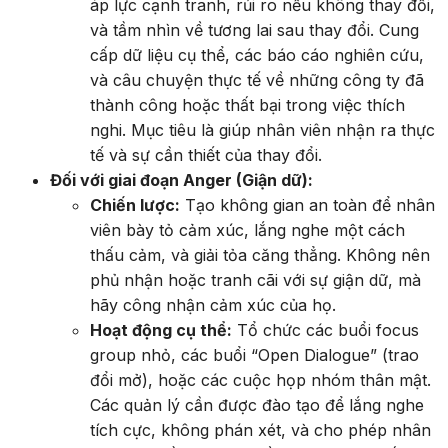
áp lực cạnh tranh, rủi ro nếu không thay đổi,
và tầm nhìn về tương lai sau thay đổi. Cung
cấp dữ liệu cụ thể, các báo cáo nghiên cứu,
và câu chuyện thực tế về những công ty đã
thành công hoặc thất bại trong việc thích
nghi. Mục tiêu là giúp nhân viên nhận ra thực
tế và sự cần thiết của thay đổi.
Đối với giai đoạn Anger (Giận dữ):
Chiến lược:
Tạo không gian an toàn để nhân
viên bày tỏ cảm xúc, lắng nghe một cách
thấu cảm, và giải tỏa căng thẳng. Không nên
phủ nhận hoặc tranh cãi với sự giận dữ, mà
hãy công nhận cảm xúc của họ.
Hoạt động cụ thể:
Tổ chức các buổi focus
group nhỏ, các buổi “Open Dialogue” (trao
đổi mở), hoặc các cuộc họp nhóm thân mật.
Các quản lý cần được đào tạo để lắng nghe
tích cực, không phán xét, và cho phép nhân