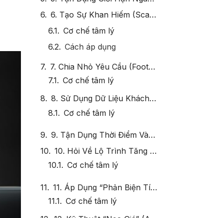
6. Tạo Sự Khan Hiếm (Scarcity Effect)
Cơ chế tâm lý
Cách áp dụng
7. Chia Nhỏ Yêu Cầu (Foot-in-the-Door Technique)
8. Sử Dụng Dữ Liệu Khách Quan (Social Proof)
9. Tận Dụng Thời Điểm Vàng (Golden Timing Effect)
10. Hỏi Về Lộ Trình Tăng Trưởng (Commitment Effect)
11. Áp Dụng “Phản Biện Tích Cực” (Reframing Effect)
12. Kỹ Thuật “Neo Giá” (Anchoring Effect)
13. Sử Dụng Kịch Bản “Điều Gì Nếu…” (What-If Scenarios)
14. Khai Thác Tâm Lý Cần Được Công Nhận (Recognition Bias)
15. Sử Dụng “Hiệu Ứng Cửa Sau” (Backdoor Tactic)
16. Đặt Câu Hỏi Mở (Open-Ended Questions)