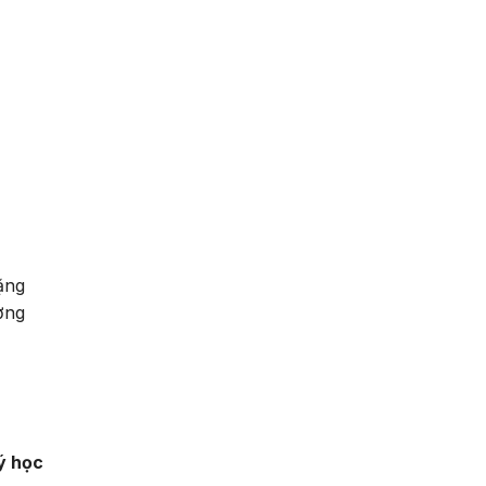
tặng
ơng
ý học