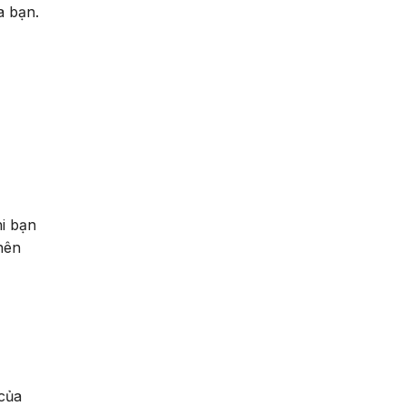
a bạn.
hi bạn
nên
 của