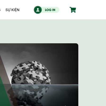
G
SỰ KIỆN