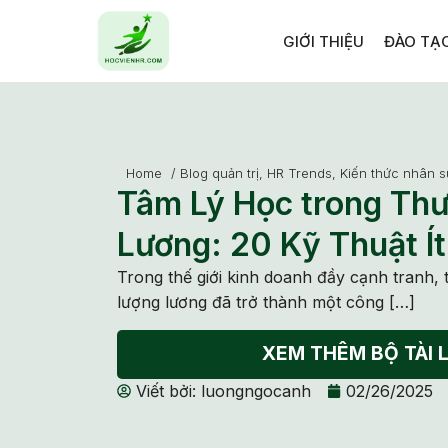
GIỚI THIỆU
ĐÀO TẠ
Home
/
Blog quản trị
,
HR Trends
,
Kiến thức nhân s
Tâm Lý Học trong Th
Lương: 20 Kỹ Thuật Ít
Trong thế giới kinh doanh đầy cạnh tranh, 
lượng lương đã trở thành một công […]
XEM THÊM BỘ TÀI L
Viết bởi:
luongngocanh
02/26/2025