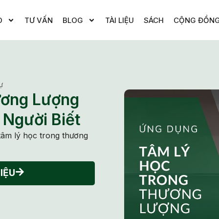
O
TƯ VẤN
BLOG
TÀI LIỆU
SÁCH
CỘNG ĐỒN
ự
ương Lượng
 Người Biết
tâm lý học trong thương
IỆU