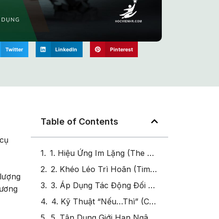
Twitter
LinkedIn
Pinterest
Table of Contents
 cụ
1. Hiệu Ứng Im Lặng (The Power of Silence)
2. Khéo Léo Trì Hoãn (Time Discounting Effect)
 lượng
3. Áp Dụng Tác Động Đối Lập (Contrast Effect)
lương
4. Kỹ Thuật “Nếu…Thì” (Conditional Offers)
5. Tận Dụng Giới Hạn Ngân Sách (Information Asymmetry)