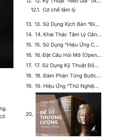
17. Sử Dụng Kỹ Thuật Đồng Thuận (Consensus Technique)
18. Đàm Phán Từng Bước (Step-by-Step Negotiation)
19. Hiệu Ứng “Thử Nghiệm Quy Mô Nhỏ” (Pilot Testing)
20. Tận Dụng Phản Hồi Tích Cực (Positive Feedback Loop)
Tổng Hợp Tips Để Thương Lương Thành Công
Ứng Dụng Cho HR và Nhân Viên
ng.
Hãy bắt đầu áp dụng ngay những kỹ thuật từ tâm lý học
 có
Kết Luận