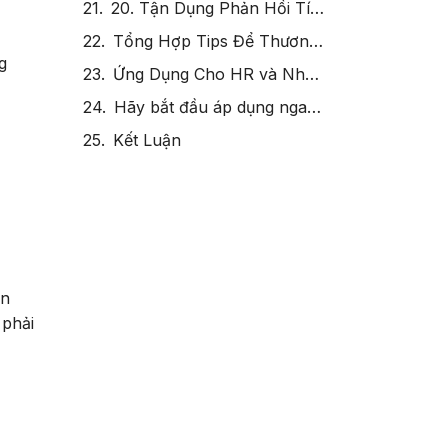
g
an
 phải