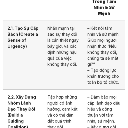
Trong Tầm
Nhìn & Sứ
Mệnh
2.1. Tạo Sự Cấp
Nhấn mạnh tại
– Kết nối tầm
Bách (Create a
sao sự thay đổi
nhìn và sứ mệnh:
Sense of
là cần thiết ngay
Giúp mọi người
Urgency)
bây giờ, và xác
nhận thức “Nếu
định những hậu
không thay đổi,
quả của việc
chúng ta sẽ mất
không thay đổi.
gì?”
– Tạo động lực
khẩn trương cho
toàn bộ tổ chức.
2.2. Xây Dựng
Tập hợp những
– Đảm bảo mọi
Nhóm Lãnh
người có ảnh
cấp lãnh đạo đều
Đạo Thay Đổi
hưởng, cam kết
hiểu và đồng
(Build a
và có thể dẫn
thuận với tầm
Guiding
dắt quá trình
nhìn, sứ mệnh.
Coalition)
thay đổi.
– Xây dựng đội