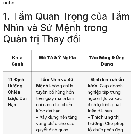
nghệ.
1. Tầm Quan Trọng của Tầm
Nhìn và Sứ Mệnh trong
Quản trị Thay đổi
Khía
Mô Tả & Ý Nghĩa
Tác Động & Ứng
Cạnh
Dụng
1.1. Định
–
Tầm Nhìn và Sứ
–
Định hình chiến
Hướng
Mệnh
không chỉ là
lược:
Giúp doanh
Chiến
tuyên bố hùng hồn
nghiệp tập trung
Lược Dài
trên giấy mà là kim
nguồn lực và xác
Hạn
chỉ nam cho chiến
định lộ trình phát
lược dài hạn.
triển dài hạn.
– Xây dựng nền tảng
–
Thích ứng thị
vững chắc cho các
trường:
Cho phép
quyết định quan
tổ chức phản ứng