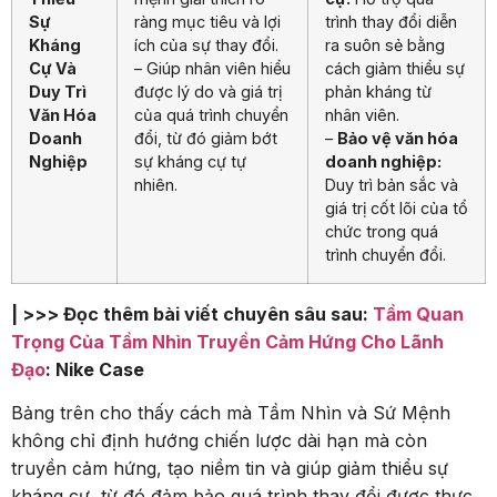
Sự
ràng mục tiêu và lợi
trình thay đổi diễn
Kháng
ích của sự thay đổi.
ra suôn sẻ bằng
Cự Và
– Giúp nhân viên hiểu
cách giảm thiểu sự
Duy Trì
được lý do và giá trị
phản kháng từ
Văn Hóa
của quá trình chuyển
nhân viên.
Doanh
đổi, từ đó giảm bớt
–
Bảo vệ văn hóa
Nghiệp
sự kháng cự tự
doanh nghiệp:
nhiên.
Duy trì bản sắc và
giá trị cốt lõi của tổ
chức trong quá
trình chuyển đổi.
| >>> Đọc thêm bài viết chuyên sâu sau:
Tầm Quan
Trọng Của Tầm Nhìn Truyền Cảm Hứng Cho Lãnh
Đạo
: Nike Case
Bảng trên cho thấy cách mà Tầm Nhìn và Sứ Mệnh
không chỉ định hướng chiến lược dài hạn mà còn
truyền cảm hứng, tạo niềm tin và giúp giảm thiểu sự
kháng cự, từ đó đảm bảo quá trình thay đổi được thực