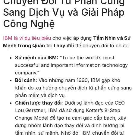
Chuyển Đổi Từ Phần Cứng
Sang Dịch Vụ và Giải Pháp
Công Nghệ
IBM là ví dụ tiêu biểu
cho việc áp dụng
Tầm Nhìn và Sứ
Mệnh trong Quản trị Thay đổi
để chuyển đổi tổ chức:
Sứ mệnh của IBM:
“To be the world’s most
successful and important information technology
company.”
Bối cảnh:
Vào những năm 1990, IBM gặp khó
khăn do xu hướng chuyển dịch từ phần cứng sang
phần mềm và dịch vụ.
Chiến lược thay đổi:
Dưới sự lãnh đạo của CEO
Lou Gerstner, IBM đã sử dụng Kotter’s 8-Step
Change Model để tạo ra cảm giác cấp bách, xây
dựng nhóm lãnh đạo thay đổi và định hướng lại
tầm nhìn, sứ mệnh. Nhờ đó, IBM chuyển đổi từ