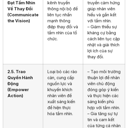
Đạt Tầm Nhìn
kênh truyền
truyền cảm hứng
Về Thay Đổi
thông nội bộ để
giúp nhân viên
(Communicate
liên tục nhấn
hiểu và gắn kết
the Vision)
mạnh thông
với tầm nhìn.
điệp thay đổi và
– Giảm thiểu sự
tầm nhìn của tổ
kháng cự bằng
chức.
cách liên tục cập
nhật và giải thích
lợi ích của sự
thay đổi.
2.5. Trao
Loại bỏ các rào
– Tạo môi trường
Quyền Hành
cản, cung cấp
thuận lợi để nhân
Động
nguồn lực và
viên chủ động
(Empower
khuyến khích
đóng góp ý kiến
Action)
nhân viên đề
và thực hiện các
xuất sáng kiến
sáng kiến phù
để hiện thực
hợp với tầm nhìn.
hóa tầm nhìn.
– Gia tăng sự tự
tin và cam kết
của từng cá nhân