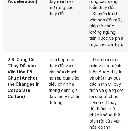
Acceleration)
đẩy mạnh và
rộng các sáng
mở rộng các
kiến thay đổi.
thay đổi.
– Khuyến khích
văn hóa đổi mới,
giúp tổ chức
không ngừng
tiến bước về phía
mục tiêu dài hạn.
2.8. Củng Cố
Tích hợp các
– Đảm bảo tầm
Thay Đổi Vào
thay đổi vào
nhìn và sứ mệnh
Văn Hóa Tổ
văn hóa doanh
luôn được duy trì
Chức (Anchor
nghiệp qua việc
và phát huy qua
the Changes in
điều chỉnh hệ
các hành vi, quy
Corporate
thống đánh giá,
trình và giá trị cốt
Culture)
đào tạo và phần
lõi của tổ chức.
thưởng.
– Biến sự thay
đổi thành một
phần không thể
tách rời của văn
hóa doanh