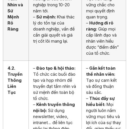
Nhìn và
nghiệp trong 10-20
vững chắc cho
Sứ
năm tới.
mọi quyết định
Mệnh
–
Sứ mệnh:
Khai thác
quan trọng.
Rõ
lý do tồn tại của
–
Hướng đi rõ
Ràng
doanh nghiệp, vấn đề
ràng:
Giúp mọi
cần giải quyết và giá
cấp lãnh đạo và
trị cốt lõi mang lại.
nhân viên hiểu
được “điểm đến”
của tổ chức.
4.2.
–
Đào tạo & hội thảo:
–
Gắn kết toàn
Truyền
Tổ chức các buổi đào
thể nhân viên:
Thông
tạo và họp nhóm để
Tạo sự cam kết
Liên
truyền đạt tầm nhìn và
và đồng thuận
Tục
sứ mệnh đến toàn bộ
sâu sắc.
tổ chức.
–
Thúc đẩy sự
–
Kênh truyền thông
hiểu biết:
Mọi
nội bộ:
Sử dụng
người luôn nắm
newsletter, video,
vững mục tiêu và
intranet… để liên tục
lợi ích của sự thay
nhắc lại thông điệp
đổi, giảm thiểu sự