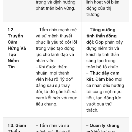
trọng và định hướng
linh hoạt với biến
phát triển bền vững.
động của thị
trường.
1.2.
– Tầm nhìn mạnh mẽ
–
Tăng cường
Truyền
và sứ mệnh thuyết
tinh thần đồng
Cảm
phục là yếu tố cốt lõi
đội:
Góp phần xây
Hứng Và
trong việc tạo động
dựng niềm tin và
Tạo
lực cho lãnh đạo và
khích lệ tinh thần
Niềm
nhân viên.
sáng tạo trong
Tin
– Khi được thấm
toàn bộ tổ chức.
nhuần, mọi thành
–
Thúc đẩy cam
viên hiểu rõ “lý do”
kết:
Đảm bảo mọi
đằng sau sự thay
cá nhân đều hướng
đổi, từ đó gắn kết và
tới cùng một mục
cam kết hơn với mục
tiêu, tạo động lực
tiêu chung.
vượt qua thử
thách.
1.3. Giảm
– Tầm nhìn và sứ
–
Quản lý kháng
Thiểu
mệnh giải thích rõ
cự:
Hỗ trợ quá