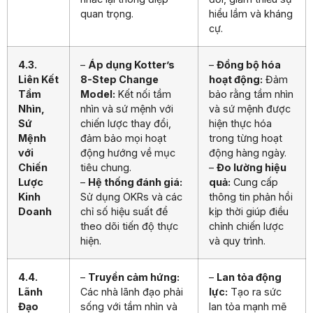
quan trọng.
hiểu lầm và kháng
cự.
4.3.
–
Áp dụng Kotter’s
–
Đồng bộ hóa
Liên Kết
8-Step Change
hoạt động:
Đảm
Tầm
Model:
Kết nối tầm
bảo rằng tầm nhìn
Nhìn,
nhìn và sứ mệnh với
và sứ mệnh được
Sứ
chiến lược thay đổi,
hiện thực hóa
Mệnh
đảm bảo mọi hoạt
trong từng hoạt
với
động hướng về mục
động hàng ngày.
Chiến
tiêu chung.
–
Đo lường hiệu
Lược
–
Hệ thống đánh giá:
quả:
Cung cấp
Kinh
Sử dụng OKRs và các
thông tin phản hồi
Doanh
chỉ số hiệu suất để
kịp thời giúp điều
theo dõi tiến độ thực
chỉnh chiến lược
hiện.
và quy trình.
4.4.
–
Truyền cảm hứng:
–
Lan tỏa động
Lãnh
Các nhà lãnh đạo phải
lực:
Tạo ra sức
Đạo
sống với tầm nhìn và
lan tỏa mạnh mẽ