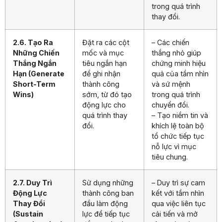
trong quá trình
thay đổi.
2.6. Tạo Ra
Đặt ra các cột
– Các chiến
Những Chiến
mốc và mục
thắng nhỏ giúp
Thắng Ngắn
tiêu ngắn hạn
chứng minh hiệu
Hạn (Generate
để ghi nhận
quả của tầm nhìn
Short-Term
thành công
và sứ mệnh
Wins)
sớm, từ đó tạo
trong quá trình
động lực cho
chuyển đổi.
quá trình thay
– Tạo niềm tin và
đổi.
khích lệ toàn bộ
tổ chức tiếp tục
nỗ lực vì mục
tiêu chung.
2.7. Duy Trì
Sử dụng những
– Duy trì sự cam
Động Lực
thành công ban
kết với tầm nhìn
Thay Đổi
đầu làm động
qua việc liên tục
(Sustain
lực để tiếp tục
cải tiến và mở