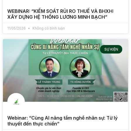
WEBINAR: “KIỂM SOÁT RỦI RO THUẾ VÀ BHXH:
XÂY DỰNG HỆ THỐNG LƯƠNG MINH BẠCH”
11/05/2026
Không có bình luận
SỰ KIỆN
Webinar: “Cùng AI nâng tầm nghề nhân sự: Từ lý
thuyết đến thực chiến”