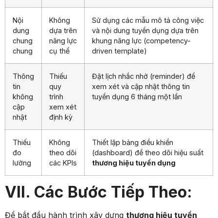
Nội
Không
Sử dụng các mẫu mô tả công việc
dung
dựa trên
và nội dung tuyển dụng dựa trên
chung
năng lực
khung năng lực (competency-
chung
cụ thể
driven template)
Thông
Thiếu
Đặt lịch nhắc nhở (reminder) để
tin
quy
xem xét và cập nhật thông tin
không
trình
tuyển dụng 6 tháng một lần
cập
xem xét
nhật
định kỳ
Thiếu
Không
Thiết lập bảng điều khiển
đo
theo dõi
(dashboard) để theo dõi hiệu suất
lường
các KPIs
thương hiệu tuyển dụng
VII. Các Bước Tiếp Theo:
Để bắt đầu hành trình xây dựng
thương hiệu tuyển