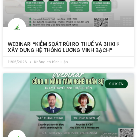
WEBINAR: “KIỂM SOÁT RỦI RO THUẾ VÀ BHXH:
XÂY DỰNG HỆ THỐNG LƯƠNG MINH BẠCH”
11/05/2026
Không có bình luận
SỰ KIỆN