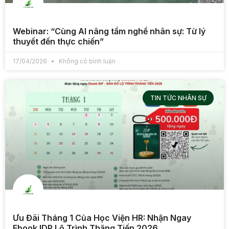
Webinar: “Cùng AI nâng tầm nghề nhân sự: Từ lý
thuyết đến thực chiến”
17/04/2026
Không có bình luận
TIN TỨC NHÂN SỰ
Ưu Đãi Tháng 1 Của Học Viện HR: Nhận Ngay
Ebook IDP Lộ Trình Thăng Tiến 2026