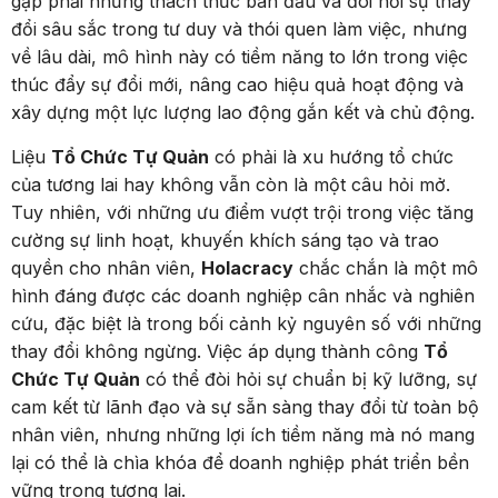
gặp phải những thách thức ban đầu và đòi hỏi sự thay
đổi sâu sắc trong tư duy và thói quen làm việc, nhưng
về lâu dài, mô hình này có tiềm năng to lớn trong việc
thúc đẩy sự đổi mới, nâng cao hiệu quả hoạt động và
xây dựng một lực lượng lao động gắn kết và chủ động.
Liệu
Tổ Chức Tự Quản
có phải là xu hướng tổ chức
của tương lai hay không vẫn còn là một câu hỏi mở.
Tuy nhiên, với những ưu điểm vượt trội trong việc tăng
cường sự linh hoạt, khuyến khích sáng tạo và trao
quyền cho nhân viên,
Holacracy
chắc chắn là một mô
hình đáng được các doanh nghiệp cân nhắc và nghiên
cứu, đặc biệt là trong bối cảnh kỷ nguyên số với những
thay đổi không ngừng. Việc áp dụng thành công
Tổ
Chức Tự Quản
có thể đòi hỏi sự chuẩn bị kỹ lưỡng, sự
cam kết từ lãnh đạo và sự sẵn sàng thay đổi từ toàn bộ
nhân viên, nhưng những lợi ích tiềm năng mà nó mang
lại có thể là chìa khóa để doanh nghiệp phát triển bền
vững trong tương lai.