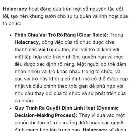
Holacracy
hoạt động dựa trên một số nguyên tắc cốt
lõi, tạo nên khung sườn cho sự tự quản và linh hoạt của
tổ chức:
Phân Chia Vai Trò Rõ Ràng (Clear Roles):
Trong
Holacracy
, công việc của tổ chức được chia
thành các
vai trò
cụ thể, mỗi vai trò đi kèm với
một tập hợp các trách nhiệm, quyền hạn và mục
tiêu được xác định rõ ràng. Một người có thể đảm
nhận nhiều vai trò khác nhau trong tổ chức, và
các vai trò này không cố định mà có thể được cập
nhật và điều chỉnh theo thời gian để phù hợp với
nhu cầu thay đổi của tổ chức và sự phát triển của
cá nhân.
Quy Trình Ra Quyết Định Linh Hoạt (Dynamic
Decision-Making Process):
Thay vì dựa vào một
chuỗi chỉ đạo từ trên xuống dưới hoặc các quyết
định mang tính tập trung cao,
Holacracy
sử dụng