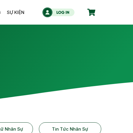
G
SỰ KIỆN
gữ Nhân Sự
Tin Tức Nhân Sự