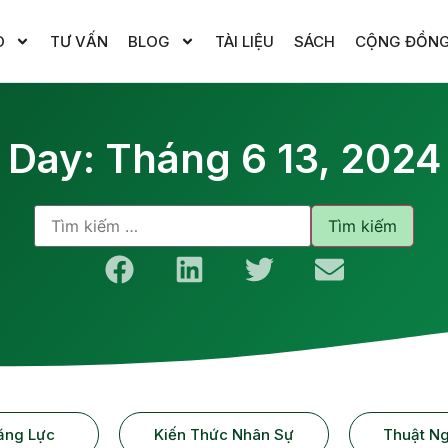
O
TƯ VẤN
BLOG
TÀI LIỆU
SÁCH
CỘNG ĐỒN
Day: Tháng 6 13, 2024
ăng Lực
Kiến Thức Nhân Sự
Thuật N