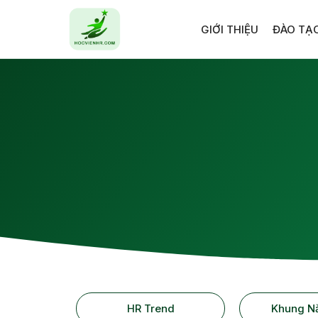
GIỚI THIỆU
ĐÀO TẠ
HR Trend
Khung N