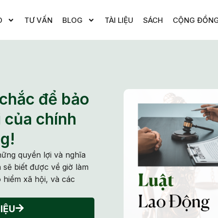
O
TƯ VẤN
BLOG
TÀI LIỆU
SÁCH
CỘNG ĐỒN
 chắc để bảo
i của chính
g!
hững quyền lợi và nghĩa
 sẽ biết được về giờ làm
 hiểm xã hội, và các
IỆU