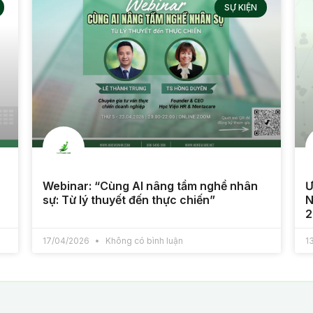
SỰ KIỆN
Webinar: “Cùng AI nâng tầm nghề nhân
Ư
sự: Từ lý thuyết đến thực chiến”
N
2
17/04/2026
Không có bình luận
1