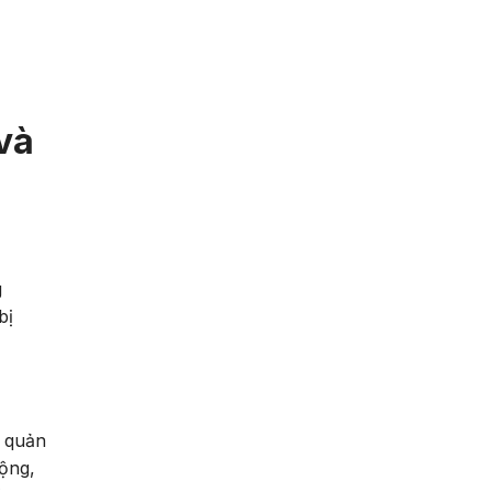
và
g
bị
à quản
ộng,