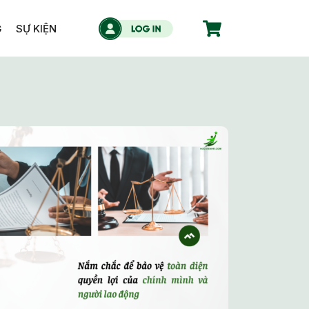
G
SỰ KIỆN