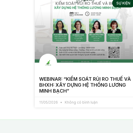
SỰ KIỆN
WEBINAR: “KIỂM SOÁT RỦI RO THUẾ VÀ
BHXH: XÂY DỰNG HỆ THỐNG LƯƠNG
MINH BẠCH”
11/05/2026
Không có bình luận