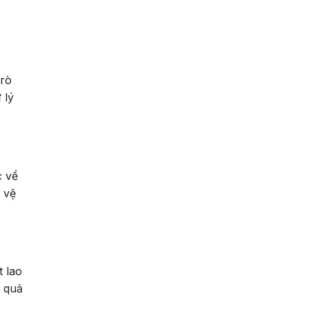
ỉ
trò
 lý
c về
 vệ
t lao
u quả