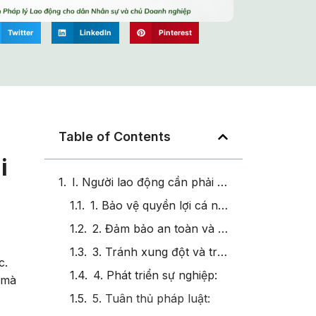
Twitter
LinkedIn
Pinterest
Table of Contents
i
I. Người lao động cần phải hiểu rõ Luật Lao Động khi đi làm
1. Bảo vệ quyền lợi cá nhân:
2. Đảm bảo an toàn và sức khỏe:
3. Tránh xung đột và tranh chấp:
c.
4. Phát triển sự nghiệp:
 mà
5. Tuân thủ pháp luật: