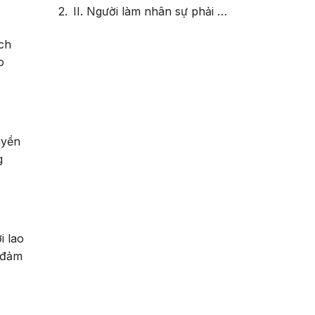
II. Người làm nhân sự phải trang bị đủ kiến thức về Luật Lao Động để bảo vệ quyền lợi cho chính mình và người lao động
ách
o
uyền
g
i lao
 đảm