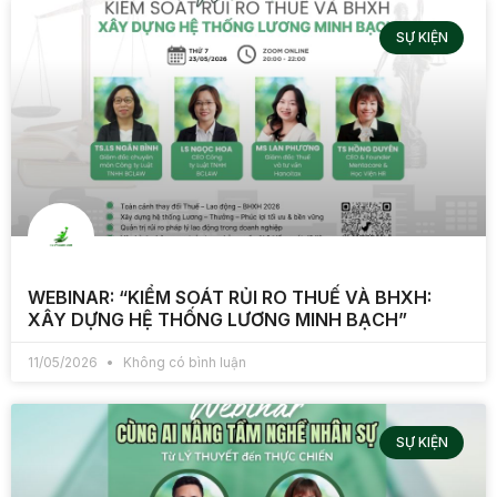
SỰ KIỆN
WEBINAR: “KIỂM SOÁT RỦI RO THUẾ VÀ BHXH:
XÂY DỰNG HỆ THỐNG LƯƠNG MINH BẠCH”
11/05/2026
Không có bình luận
SỰ KIỆN