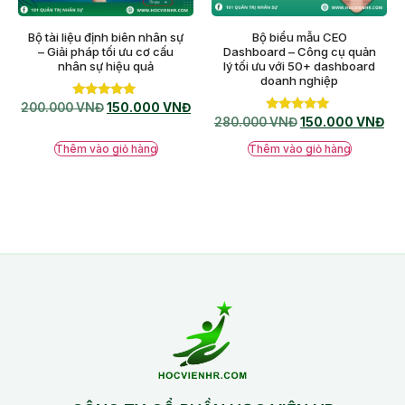
Bộ tài liệu định biên nhân sự
Bộ biểu mẫu CEO
– Giải pháp tối ưu cơ cấu
Dashboard – Công cụ quản
nhân sự hiệu quả
lý tối ưu với 50+ dashboard
doanh nghiệp
Được xếp
200.000
VNĐ
150.000
VNĐ
hạng
Được xếp
280.000
VNĐ
150.000
VNĐ
5.00
hạng
5 sao
5.00
Thêm vào giỏ hàng
Thêm vào giỏ hàng
5 sao