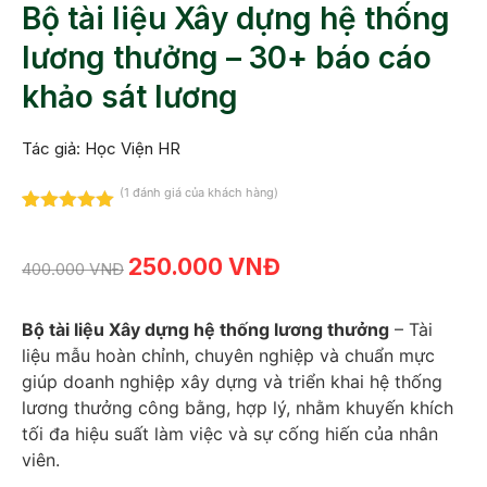
Bộ tài liệu Xây dựng hệ thống
lương thưởng – 30+ báo cáo
khảo sát lương
Tác giả: Học Viện HR
(
1
đánh giá của khách hàng)
5.00
1
trên 5
dựa trên
đánh giá
250.000
VNĐ
400.000
VNĐ
Bộ tài liệu Xây dựng hệ thống lương thưởng
– Tài
liệu mẫu hoàn chỉnh, chuyên nghiệp và chuẩn mực
giúp doanh nghiệp xây dựng và triển khai hệ thống
lương thưởng công bằng, hợp lý, nhằm khuyến khích
tối đa hiệu suất làm việc và sự cống hiến của nhân
viên.