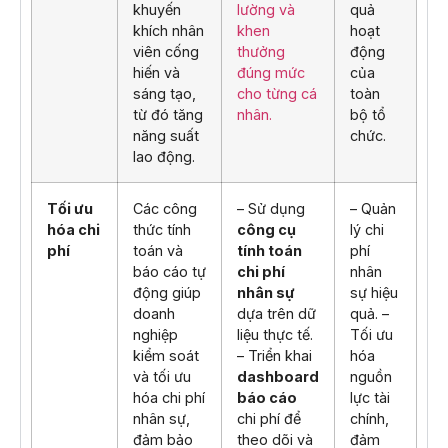
khuyến
lường và
quả
khích nhân
khen
hoạt
viên cống
thưởng
động
hiến và
đúng mức
của
sáng tạo,
cho từng cá
toàn
từ đó tăng
nhân.
bộ tổ
năng suất
chức.
lao động.
Tối ưu
Các công
– Sử dụng
– Quản
hóa chi
thức tính
công cụ
lý chi
phí
toán và
tính toán
phí
báo cáo tự
chi phí
nhân
động giúp
nhân sự
sự hiệu
doanh
dựa trên dữ
quả. –
nghiệp
liệu thực tế.
Tối ưu
kiểm soát
– Triển khai
hóa
và tối ưu
dashboard
nguồn
hóa chi phí
báo cáo
lực tài
nhân sự,
chi phí để
chính,
đảm bảo
theo dõi và
đảm