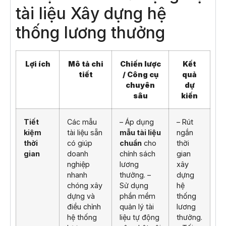
tài liệu Xây dựng hệ
thống lương thưởng
Lợi ích
Mô tả chi
Chiến lược
Kết
tiết
/ Công cụ
quả
chuyên
dự
sâu
kiến
Tiết
Các mẫu
– Áp dụng
– Rút
kiệm
tài liệu sẵn
mẫu tài liệu
ngắn
thời
có giúp
chuẩn
cho
thời
gian
doanh
chính sách
gian
nghiệp
lương
xây
nhanh
thưởng. –
dựng
chóng xây
Sử dụng
hệ
dựng và
phần mềm
thống
điều chỉnh
quản lý tài
lương
hệ thống
liệu tự động
thưởng.