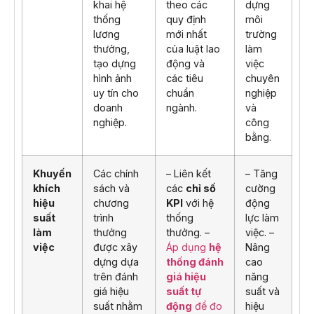
khai hệ
theo các
dựng
thống
quy định
môi
lương
mới nhất
trường
thưởng,
của luật lao
làm
tạo dựng
động và
việc
hình ảnh
các tiêu
chuyên
uy tín cho
chuẩn
nghiệp
doanh
ngành.
và
nghiệp.
công
bằng.
Khuyến
Các chính
– Liên kết
– Tăng
khích
sách và
các
chỉ số
cường
hiệu
chương
KPI
với hệ
động
suất
trình
thống
lực làm
làm
thưởng
thưởng. –
việc. –
việc
được xây
Áp dụng
hệ
Nâng
dựng dựa
thống đánh
cao
trên đánh
giá hiệu
năng
giá hiệu
suất tự
suất và
suất nhằm
động
để đo
hiệu