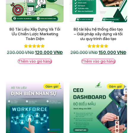
Bộ Tài Liệu Xây Dựng Và Tối
Bộ tài liệu hệ thống đào tạo
Ưu Chiến Lược Marketing
– Giải pháp xây dựng và tối
Toàn Diện
ưu quy trình đào tạo
Được xếp
Được xếp
230.000
VNĐ
120.000
VNĐ
290.000
VNĐ
150.000
VNĐ
hạng
hạng
5.00
4.67
Thêm vào giỏ hàng
Thêm vào giỏ hàng
5 sao
5 sao
Giảm giá!
Giảm giá!