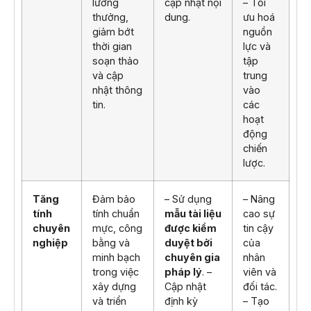
lương
cập nhật nội
– Tối
thưởng,
dung.
ưu hoá
giảm bớt
nguồn
thời gian
lực và
soạn thảo
tập
và cập
trung
nhật thông
vào
tin.
các
hoạt
động
chiến
lược.
Tăng
Đảm bảo
– Sử dụng
– Nâng
tính
tính chuẩn
mẫu tài liệu
cao sự
chuyên
mực, công
được kiểm
tin cậy
nghiệp
bằng và
duyệt bởi
của
minh bạch
chuyên gia
nhân
trong việc
pháp lý
. –
viên và
xây dựng
Cập nhật
đối tác.
và triển
định kỳ
– Tạo