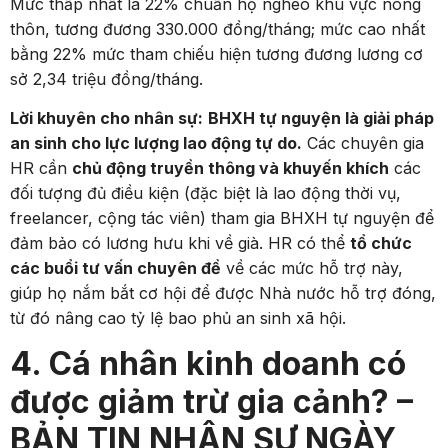
Mức thấp nhất là 22% chuẩn hộ nghèo khu vực nông
thôn, tương đương 330.000 đồng/tháng; mức cao nhất
bằng 22% mức tham chiếu hiện tương đương lương cơ
sở 2,34 triệu đồng/tháng.
Lời khuyên cho nhân sự:
BHXH tự nguyện là giải pháp
an sinh cho lực lượng lao động tự do.
Các chuyên gia
HR cần
chủ động truyền thông và khuyến khích
các
đối tượng đủ điều kiện (đặc biệt là lao động thời vụ,
freelancer, cộng tác viên) tham gia BHXH tự nguyện để
đảm bảo có lương hưu khi về già. HR có thể
tổ chức
các buổi tư vấn chuyên đề
về các mức hỗ trợ này,
giúp họ nắm bắt cơ hội để được Nhà nước hỗ trợ đóng,
từ đó nâng cao tỷ lệ bao phủ an sinh xã hội.
4. Cá nhân kinh doanh có
được giảm trừ gia cảnh? –
BẢN TIN NHÂN SỰ NGÀY