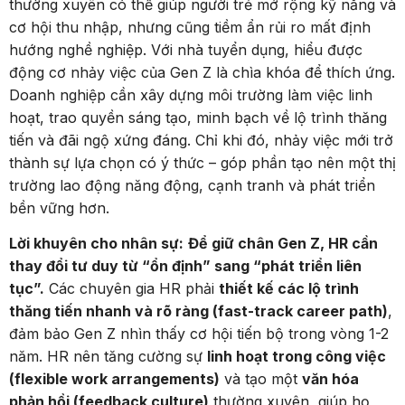
thường xuyên có thể giúp người trẻ mở rộng kỹ năng và
cơ hội thu nhập, nhưng cũng tiềm ẩn rủi ro mất định
hướng nghề nghiệp. Với nhà tuyển dụng, hiểu được
động cơ nhảy việc của Gen Z là chìa khóa để thích ứng.
Doanh nghiệp cần xây dựng môi trường làm việc linh
hoạt, trao quyền sáng tạo, minh bạch về lộ trình thăng
tiến và đãi ngộ xứng đáng. Chỉ khi đó, nhảy việc mới trở
thành sự lựa chọn có ý thức – góp phần tạo nên một thị
trường lao động năng động, cạnh tranh và phát triển
bền vững hơn.
Lời khuyên cho nhân sự:
Để giữ chân Gen Z, HR cần
thay đổi tư duy từ “ổn định” sang “phát triển liên
tục”.
Các chuyên gia HR phải
thiết kế các lộ trình
thăng tiến nhanh và rõ ràng (fast-track career path)
,
đảm bảo Gen Z nhìn thấy cơ hội tiến bộ trong vòng 1-2
năm. HR nên tăng cường sự
linh hoạt trong công việc
(flexible work arrangements)
và tạo một
văn hóa
phản hồi (feedback culture)
thường xuyên, giúp họ