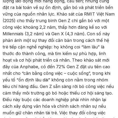
lượng lao động mới năng động, cầu tiến; nhưng cũng
đặt ra bài toán về sự ổn định, gắn bó và phát triển bền
vững của nguồn nhân lực. Khảo sát của RMIT Việt Nam
(2025) cho thấy trung bình Gen Z chỉ gắn bó với một
công việc khoảng 2,2 năm, thấp hơn đáng kể so với
Millennials (3,2 năm) và Gen X (4,3 năm). Con số này
phản ánh một sự thay đổi căn bản trong cách thế hệ
trẻ tiếp cận nghề nghiệp: họ không coi “làm lâu” là
thước đo thành công, mà tìm kiếm sự phù hợp, linh
hoạt và cơ hội phát triển cá nhân. Theo khảo sát mới
đây của Anphabe, có đến 72% Gen Z đặt ưu tiên cao
nhất cho “cân bằng công việc – cuộc sống”, trong khi
yếu tố “ổn định lâu dài” không còn nằm trong nhóm
tiêu chí hàng đầu. Gen Z sẵn sàng rời bỏ công việc nếu
cảm thấy môi trường gò bó hoặc thiếu cơ hội sáng tạo.
Điều này buộc các doanh nghiệp phải nhìn nhận lại
cách xây dựng văn hóa và chính sách nhân sự nếu
muốn giữ chân nhân tài trẻ. Việc thay đổi công việc