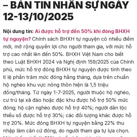
–
BẢN TIN NHÂN SỰ NGÀY
12-13/10/2025
Nội dung tin:
Ai được hỗ trợ đến 50% khi đóng BHXH
tự nguyện?
Chính sách BHXH tự nguyện có nhiều điểm
mới, mở rộng quyền lợi cho người tham gia, với mức hỗ
trợ cao nhất lên đến 50%. BHXH Việt Nam cho biết
theo Luật BHXH 2024 và Nghị định 159/2025 của Chính
phủ, mức hỗ trợ đóng BHXH tự nguyện được tính theo
tỉ lệ phần trăm mức đóng hằng tháng, dựa trên chuẩn
hộ nghèo khu vực nông thôn hiện là 1,5 triệu
đồng/tháng. Từ ngày 1-7-2025, người thuộc hộ nghèo,
cư trú tại xã đảo hoặc đặc khu được hỗ trợ 50% mức
đóng; hộ cận nghèo được hỗ trợ 40%; người dân tộc
thiểu số được hỗ trợ 30%; các đối tượng khác được hỗ
trợ 20%. Mức đóng BHXH tự nguyện bằng 22% thu
nhập làm căn cứ đóng, do người tham gia tự lựa chọn.