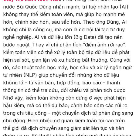
nước Bùi Quốc Dũng nhấn mạnh, trí tuệ nhân tạo (AI)
không thay thế kiểm toán viên, mà giúp họ mạnh mẽ
hơn, chính xác hơn, sâu sắc hơn. Theo ông Dũng, AI
không chỉ là công cụ, mà còn là cơ hội tái tạo tư duy
nghề nghiệp. AI và dữ liệu lớn (Big Data) đã tạo nên
bước ngoặt. Thay vì chỉ phân tích “điểm ảnh rời rạc”,
kiểm toán viên có thể xử lý toàn bộ tập dữ liệu để phát
hiện sai sót, gian lận và xu hướng bất thường. Cùng với
đó, các thuật toán học máy, học sâu và xử lý ngôn ngữ
tự nhiên (NLP) giúp chuyển đổi những kho dữ liệu
khổng lồ – từ văn bản, hợp đồng, báo cáo – thành
thông tin có thể tra cứu, đối chiếu và phân tích được.
Nhờ vậy, kiểm toán không còn dừng ở việc phát hiện
hậu kiểm, mà có thể dự báo, cảnh báo sớm các rủi ro
trong chi tiêu công – một chuyển dịch từ phản ứng sang
chủ động. Hiện nhiều cơ quan kiểm toán tối cao trên
thế giới đã dịch chuyển sang giám sát liên tục và tiên
đoán rủi ro. Kỹ thuật phân tích nhân quả được áp dụng