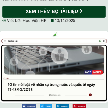
XEM THÊM BỘ TÀI LIỆU
Viết bởi:
Học Viện HR
10/14/2025
Facebook
Twitter
LinkedIn
Pinterest