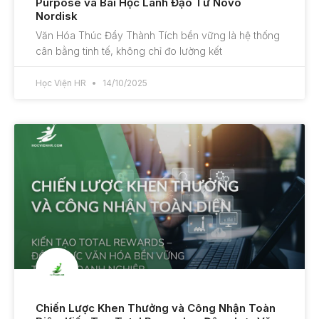
Purpose và Bài Học Lãnh Đạo Từ Novo
Nordisk
Văn Hóa Thúc Đẩy Thành Tích bền vững là hệ thống
cân bằng tinh tế, không chỉ đo lường kết
Học Viện HR
14/10/2025
Chiến Lược Khen Thưởng và Công Nhận Toàn