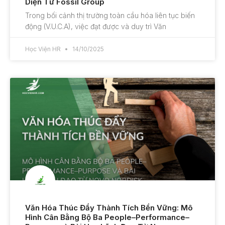
Diện Từ Fossil Group
Trong bối cảnh thị trường toàn cầu hóa liên tục biến
động (V.U.C.A), việc đạt được và duy trì Văn
Học Viện HR
14/10/2025
Văn Hóa Thúc Đẩy Thành Tích Bền Vững: Mô
Hình Cân Bằng Bộ Ba People–Performance–