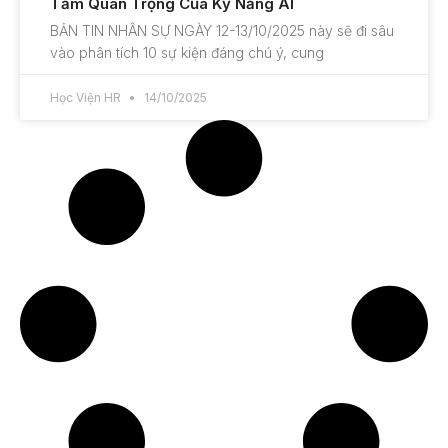
Tầm Quan Trọng Của Kỹ Năng AI
BẢN TIN NHÂN SỰ NGÀY 12-13/10/2025 này sẽ đi sâu
vào phân tích 10 sự kiện đáng chú ý, cung
Học Viện HR
14/10/2025